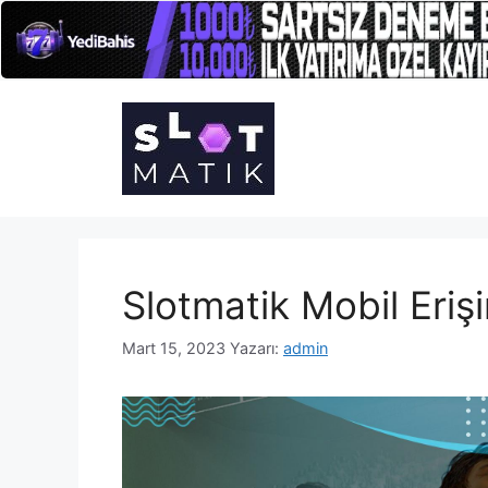
İçeriğe
atla
Slotmatik Mobil Eriş
Mart 15, 2023
Yazarı:
admin