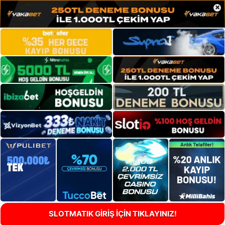
×
SLOTMATIK GİRİŞ İÇİN TIKLAYINIZ!