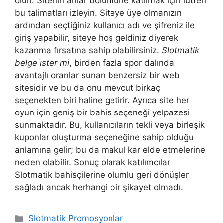
olun. Sitenin anlar bölümüne katılmak için lütfen
bu talimatları izleyin. Siteye üye olmanızın
ardından seçtiğiniz kullanıcı adı ve şifreniz ile
giriş yapabilir, siteye hoş geldiniz diyerek
kazanma fırsatına sahip olabilirsiniz.
Slotmatik
belge i̇ster mi
, birden fazla spor dalında
avantajlı oranlar sunan benzersiz bir web
sitesidir ve bu da onu mevcut birkaç
seçenekten biri haline getirir. Ayrıca site her
oyun için geniş bir bahis seçeneği yelpazesi
sunmaktadır. Bu, kullanıcıların tekli veya birleşik
kuponlar oluşturma seçeneğine sahip olduğu
anlamına gelir; bu da makul kar elde etmelerine
neden olabilir. Sonuç olarak katılımcılar
Slotmatik bahisçilerine olumlu geri dönüşler
sağladı ancak herhangi bir şikayet olmadı.
Kategoriler
Slotmatik Promosyonlar