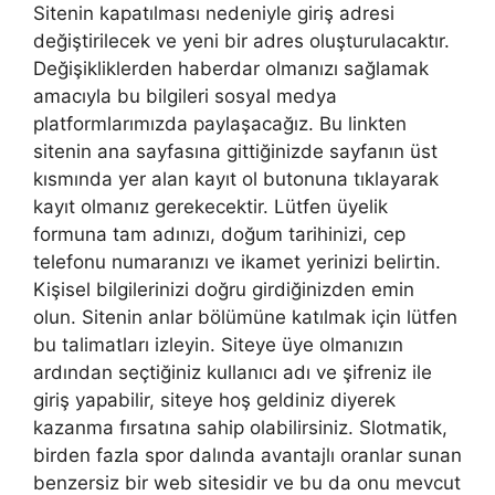
Sitenin kapatılması nedeniyle giriş adresi
değiştirilecek ve yeni bir adres oluşturulacaktır.
Değişikliklerden haberdar olmanızı sağlamak
amacıyla bu bilgileri sosyal medya
platformlarımızda paylaşacağız. Bu linkten
sitenin ana sayfasına gittiğinizde sayfanın üst
kısmında yer alan kayıt ol butonuna tıklayarak
kayıt olmanız gerekecektir. Lütfen üyelik
formuna tam adınızı, doğum tarihinizi, cep
telefonu numaranızı ve ikamet yerinizi belirtin.
Kişisel bilgilerinizi doğru girdiğinizden emin
olun. Sitenin anlar bölümüne katılmak için lütfen
bu talimatları izleyin. Siteye üye olmanızın
ardından seçtiğiniz kullanıcı adı ve şifreniz ile
giriş yapabilir, siteye hoş geldiniz diyerek
kazanma fırsatına sahip olabilirsiniz. Slotmatik,
birden fazla spor dalında avantajlı oranlar sunan
benzersiz bir web sitesidir ve bu da onu mevcut