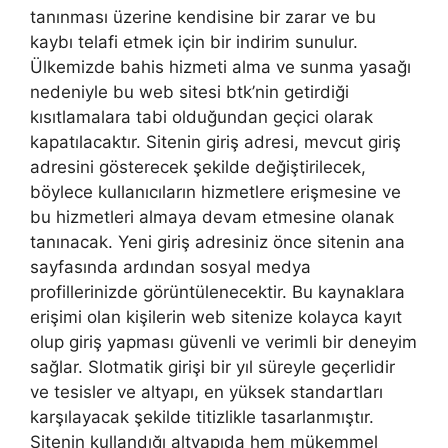
tanınması üzerine kendisine bir zarar ve bu
kaybı telafi etmek için bir indirim sunulur.
Ülkemizde bahis hizmeti alma ve sunma yasağı
nedeniyle bu web sitesi btk’nin getirdiği
kısıtlamalara tabi olduğundan geçici olarak
kapatılacaktır. Sitenin giriş adresi, mevcut giriş
adresini gösterecek şekilde değiştirilecek,
böylece kullanıcıların hizmetlere erişmesine ve
bu hizmetleri almaya devam etmesine olanak
tanınacak. Yeni giriş adresiniz önce sitenin ana
sayfasında ardından sosyal medya
profillerinizde görüntülenecektir. Bu kaynaklara
erişimi olan kişilerin web sitenize kolayca kayıt
olup giriş yapması güvenli ve verimli bir deneyim
sağlar. Slotmatik girişi bir yıl süreyle geçerlidir
ve tesisler ve altyapı, en yüksek standartları
karşılayacak şekilde titizlikle tasarlanmıştır.
Sitenin kullandığı altyapıda hem mükemmel