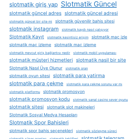
Slotmatik Güncel
slotmatik giriş yap
slotmatik güncel adres
slotmatik güncel adresi
slotmatik güvenilir bahis sitesi
slotmatik güncel bir site mi
slotmatik instagram
slotmatik kaydı nasıl çalışıyor
Slotmatik Kayıt
slotmatik maç izle
slotmatik kesintisiz erişim
slotmatik maç izleme
slotmatik maç izleme
slotmatik mevcut giriş bağlantısı nedir
slotmatik mobil uygulaması
slotmatik müşteri hizmetleri
slotmatik nasil bir site
Slotmatik Nasıl Üye Olunur
slotmatik oran
slotmatik para yatirma
slotmatik oyun sitesi
slotmatik para çekme
slotmatik para çekme sorunu var mı
slotmatik promosyon
slotmatik platformu
slotmatik promosyon kodu
slotmatik sanal casino sever oyunu
slotmatik sitesi
slotmatik slot makineleri
Slotmatik Sosyal Medya Hesapları
Slotmatik Spor Bahisleri
slotmatik spor bahis seçenekleri
slotmatik sözleşme süreci
slotmatik telegram
slotmatik süper oranları
slotmatik teklifleri