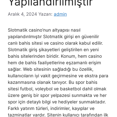
Yapılandırılmıştır
Aralık 4, 2024
Yazarı:
admin
Slotmatik casino’nun altyapısı nasıl
yapılandırılmıştır Slotmatik girişi en güvenilir
canlı bahis sitesi ve casino olarak kabul edilir.
Slotmatik giriş şikayetleri geliştirilen en yeni
bahis sitelerinden biridir. Konum, hem casino
hem de bahis faaliyetlerine eşzamanlı erişim
sağlar. Web sitesinin sağladığı bu özellik,
kullanıcıların iyi vakit geçirmesine ve ekstra para
kazanmasına olanak tanıyor. Bu spor bahis
sitesi futbol, ​​voleybol ve basketbol dahil olmak
üzere geniş bir spor yelpazesi sunmakta ve her
spor için detaylı bilgi ve hediyeler sunmaktadır.
Farklı yatırım türleri, indirimler, kayıplar ve
tazminatlar vardır. Sitenin kullanıcı tarafından ilk