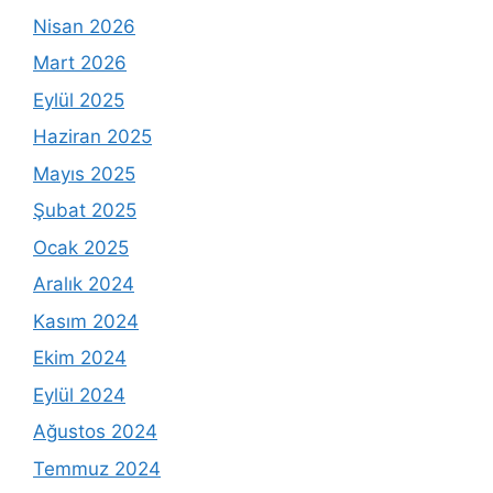
Nisan 2026
Mart 2026
Eylül 2025
Haziran 2025
Mayıs 2025
Şubat 2025
Ocak 2025
Aralık 2024
Kasım 2024
Ekim 2024
Eylül 2024
Ağustos 2024
Temmuz 2024