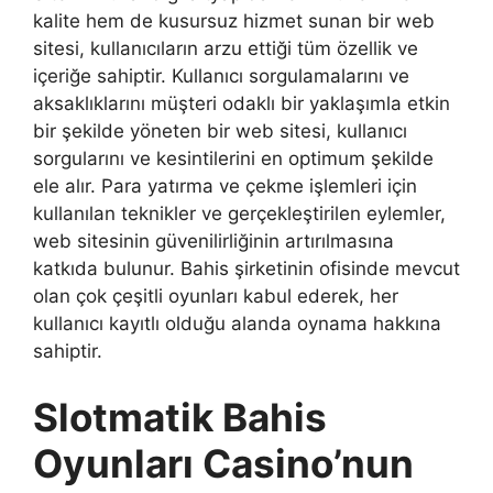
kalite hem de kusursuz hizmet sunan bir web
sitesi, kullanıcıların arzu ettiği tüm özellik ve
içeriğe sahiptir. Kullanıcı sorgulamalarını ve
aksaklıklarını müşteri odaklı bir yaklaşımla etkin
bir şekilde yöneten bir web sitesi, kullanıcı
sorgularını ve kesintilerini en optimum şekilde
ele alır. Para yatırma ve çekme işlemleri için
kullanılan teknikler ve gerçekleştirilen eylemler,
web sitesinin güvenilirliğinin artırılmasına
katkıda bulunur. Bahis şirketinin ofisinde mevcut
olan çok çeşitli oyunları kabul ederek, her
kullanıcı kayıtlı olduğu alanda oynama hakkına
sahiptir.
Slotmatik Bahis
Oyunları Casino’nun