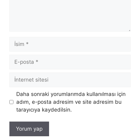
İsim
E-
posta
İnternet
sitesi
Daha sonraki yorumlarımda kullanılması için
adım, e-posta adresim ve site adresim bu
tarayıcıya kaydedilsin.