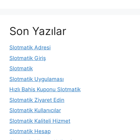
Son Yazılar
Slotmatik Adresi
Slotmatik Giriş
Slotmatik
Slotmatik Uygulaması
Hızlı Bahis Kuponu Slotmatik
Slotmatik Ziyaret Edin
Slotmatik Kullanıcılar
Slotmatik Kaliteli Hizmet
Slotmatik Hesap