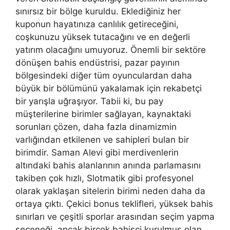
sınırsız bir bölge kuruldu. Eklediğiniz her
kuponun hayatınıza canlılık getireceğini,
coşkunuzu yüksek tutacağını ve en değerli
yatırım olacağını umuyoruz. Önemli bir sektöre
dönüşen bahis endüstrisi, pazar payının
bölgesindeki diğer tüm oyunculardan daha
büyük bir bölümünü yakalamak için rekabetçi
bir yarışla uğraşıyor. Tabii ki, bu pay
müşterilerine birimler sağlayan, kaynaktaki
sorunları çözen, daha fazla dinamizmin
varlığından etkilenen ve sahipleri bulan bir
birimdir. Saman Alevi gibi merdivenlerin
altındaki bahis alanlarının anında parlamasını
takiben çok hızlı, Slotmatik gibi profesyonel
olarak yaklaşan sitelerin birimi neden daha da
ortaya çıktı. Çekici bonus teklifleri, yüksek bahis
sınırları ve çeşitli sporlar arasından seçim yapma
seçeneği, ancak birçok bahisçi kurulmuş olan