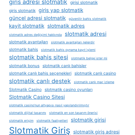
giris adresi slotmatik
girisi slotmatik
giris yap slotmatik
giris slotmatik
güncel adresi slotmatik
güvenilir bahis slotmatik
kayit slotmatik
slotmatik adres
slotmatik adresi
slotmatik adres değişimi hakkında
slotmatik avantajları
slotmatik avantajları nelerdir
slotmatik bahis
slotmatik bahis oynama kayıt i̇şlemi
slotmatik bahis sitesi
slotmatik belge i̇ster mi
slotmatik bonus
slotmatik canlı bahisler
slotmatik canlı bahis seçenekleri
slotmatik canlı casino
slotmatik canlı destek
slotmatik canlı maç i̇zleme
Slotmatik Casino
slotmatik casino oyunları
Slotmatik Casino Sitesi
slotmatik casino’nun altyapısı nasıl yapılandırılmıştır
slotmatik dijital tasarımı
slotmatik en son tasarım önerisi
slotmatik girisi
slotmatik erişim
slotmatik faaliyetleri
Slotmatik Giriş
slotmatik giriş adresi