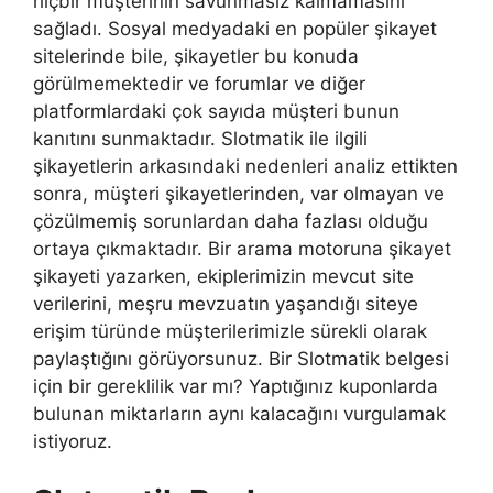
hiçbir müşterinin savunmasız kalmamasını
sağladı. Sosyal medyadaki en popüler şikayet
sitelerinde bile, şikayetler bu konuda
görülmemektedir ve forumlar ve diğer
platformlardaki çok sayıda müşteri bunun
kanıtını sunmaktadır. Slotmatik ile ilgili
şikayetlerin arkasındaki nedenleri analiz ettikten
sonra, müşteri şikayetlerinden, var olmayan ve
çözülmemiş sorunlardan daha fazlası olduğu
ortaya çıkmaktadır. Bir arama motoruna şikayet
şikayeti yazarken, ekiplerimizin mevcut site
verilerini, meşru mevzuatın yaşandığı siteye
erişim türünde müşterilerimizle sürekli olarak
paylaştığını görüyorsunuz. Bir Slotmatik belgesi
için bir gereklilik var mı? Yaptığınız kuponlarda
bulunan miktarların aynı kalacağını vurgulamak
istiyoruz.