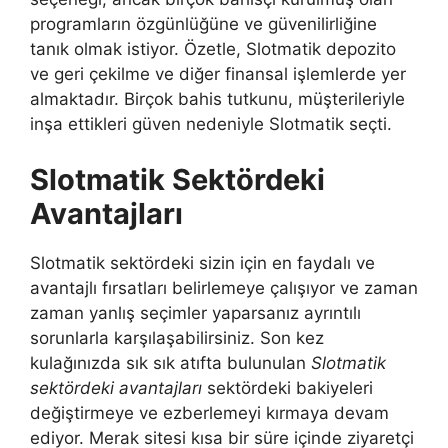
programların özgünlüğüne ve güvenilirliğine
tanık olmak istiyor. Özetle, Slotmatik depozito
ve geri çekilme ve diğer finansal işlemlerde yer
almaktadır. Birçok bahis tutkunu, müşterileriyle
inşa ettikleri güven nedeniyle Slotmatik seçti.
Slotmatik Sektördeki
Avantajları
Slotmatik sektördeki sizin için en faydalı ve
avantajlı fırsatları belirlemeye çalışıyor ve zaman
zaman yanlış seçimler yaparsanız ayrıntılı
sorunlarla karşılaşabilirsiniz. Son kez
kulağınızda sık sık atıfta bulunulan
Slotmatik
sektördeki avantajları
sektördeki bakiyeleri
değiştirmeye ve ezberlemeyi kırmaya devam
ediyor. Merak sitesi kısa bir süre içinde ziyaretçi