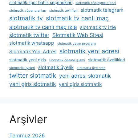
slotmatik spor bahis seçenekleri
slotmatik sözleşme süreci
slotmatik telegram
slotmatik süper oranları
slotmatik teklifleri
slotmatik tv
slotmatik tv canli maç
slotmatik tv canli maç izle
slotmatik tv izle
slotmatik twitter
Slotmatik Web Sitesi
slotmatik whatsapp
slotmatik yayın programı
slotmatik yeni adresi
Slotmatik Yeni Adres
slotmatik yeni giris
slotmatik özellikleri
slotmatik ödeme i̇şlemi
slotmatik üyelik
slotmatik üyeleri
slotmatik üye oran
twitter slotmatik
yeni adresi slotmatik
yeni giris slotmatik
yeni giris slotmatik
Arşivler
Temmuz 2026