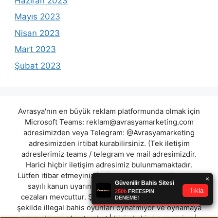
Haziran 2023
Mayıs 2023
Nisan 2023
Mart 2023
Şubat 2023
Avrasya'nın en büyük reklam platformunda olmak için
Microsoft Teams:
reklam@avrasyamarketing.com
adresimizden veya Telegram: @Avrasyamarketing
adresimizden irtibat kurabilirsiniz. (Tek iletişim
adreslerimiz teams / telegram ve mail adresimizdir.
Harici hiçbir iletişim adresimiz bulunmamaktadır.
Lütfen itibar etmeyiniz.) Türkiye yasalarına göre 7258
sayılı kanun uyarınca yasa dışı bahis oynamanın
cezaları mevcuttur. Şu an bulunduğunuz site hiç bir
şekilde illegal bahis oyunları oynatmıyor ve oynamaya