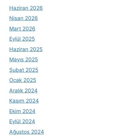
Haziran 2026
Nisan 2026
Mart 2026
Eylül 2025
Haziran 2025
Mayıs 2025
Şubat 2025
Ocak 2025
Aralık 2024
Kasım 2024
Ekim 2024
Eylül 2024
Ağustos 2024