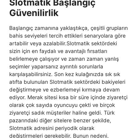
Slotmatik Başlangıç
Güvenilirlik
Başlangıç ​​zamanına yaklaştıkça, çeşitli grupların
bahis seviyeleri tercih ettikleri senaryolara göre
artabilir veya azalabilir.Slotmatik sektördeki
sizin için en faydalı ve avantajlı fırsatları
belirlemeye çalışıyor ve zaman zaman yanlış
seçimler yaparsanız ayrıntılı sorunlarla
karşılaşabilirsiniz. Son kez kulağınızda sık sık
atıfta bulunulan Slotmatik sektördeki bakiyeleri
değiştirmeye ve ezberlemeyi kırmaya devam
ediyor. Merak sitesi kısa bir süre içinde ziyaretçi
olarak çok sayıda oyuncuyu çekti ve birçok
ziyaretçi sadık müşteriler haline geldi. Türk
pazarındaki diğer sitelere benzer şekilde,
Slotmatik adresini periyodik olarak
değiştirmeleri gerekebilir. Bunun nedeni,