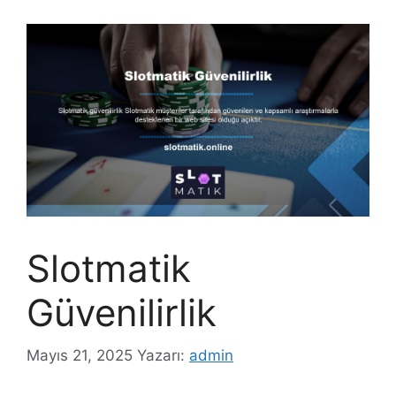
Slotmatik
Güvenilirlik
Mayıs 21, 2025
Yazarı:
admin