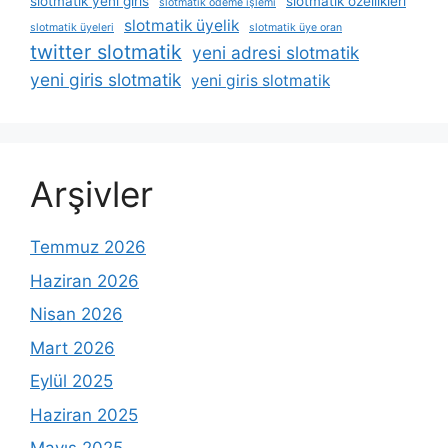
slotmatik yeni giris
slotmatik özellikleri
slotmatik ödeme i̇şlemi
slotmatik üyelik
slotmatik üyeleri
slotmatik üye oran
twitter slotmatik
yeni adresi slotmatik
yeni giris slotmatik
yeni giris slotmatik
Arşivler
Temmuz 2026
Haziran 2026
Nisan 2026
Mart 2026
Eylül 2025
Haziran 2025