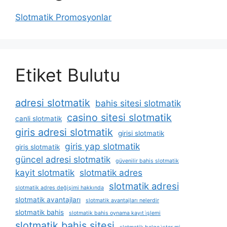
Slotmatik Promosyonlar
Etiket Bulutu
adresi slotmatik
bahis sitesi slotmatik
casino sitesi slotmatik
canli slotmatik
giris adresi slotmatik
girisi slotmatik
giris yap slotmatik
giris slotmatik
güncel adresi slotmatik
güvenilir bahis slotmatik
kayit slotmatik
slotmatik adres
slotmatik adresi
slotmatik adres değişimi hakkında
slotmatik avantajları
slotmatik avantajları nelerdir
slotmatik bahis
slotmatik bahis oynama kayıt i̇şlemi
slotmatik bahis sitesi