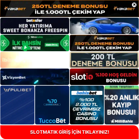
×
SLOTMATIK GİRİŞ İÇİN TIKLAYINIZ!