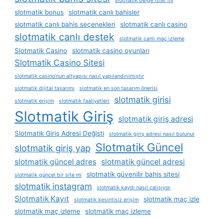
slotmatik belge i̇ster mi
slotmatik bonus
slotmatik canlı bahisler
slotmatik canlı bahis seçenekleri
slotmatik canlı casino
slotmatik canlı destek
slotmatik canlı maç i̇zleme
Slotmatik Casino
slotmatik casino oyunları
Slotmatik Casino Sitesi
slotmatik casino’nun altyapısı nasıl yapılandırılmıştır
slotmatik dijital tasarımı
slotmatik en son tasarım önerisi
slotmatik girisi
slotmatik erişim
slotmatik faaliyetleri
Slotmatik Giriş
slotmatik giriş adresi
Slotmatik Giriş Adresi Değişti
slotmatik giriş adresi nasıl bulunur
Slotmatik Güncel
slotmatik giriş yap
slotmatik güncel adres
slotmatik güncel adresi
slotmatik güvenilir bahis sitesi
slotmatik güncel bir site mi
slotmatik instagram
slotmatik kaydı nasıl çalışıyor
Slotmatik Kayıt
slotmatik maç izle
slotmatik kesintisiz erişim
slotmatik maç izleme
slotmatik maç izleme