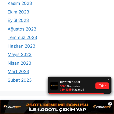
Kasım 2023
Ekim 2023
Eylül 2023
Ağustos 2023
Temmuz 2023
Haziran 2023
Mayıs 2023
Nisan 2023
Mart 2023
Şubat 2023
×
Avrasya'nın en büyük reklam platformunda olmak için
Microsoft Teams:
reklam@avrasyamarketing.com