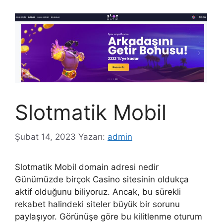
Slotmatik Mobil
Şubat 14, 2023
Yazarı:
admin
Slotmatik Mobil domain adresi nedir
Günümüzde birçok Casino sitesinin oldukça
aktif olduğunu biliyoruz. Ancak, bu sürekli
rekabet halindeki siteler büyük bir sorunu
paylaşıyor. Görünüşe göre bu kilitlenme oturum