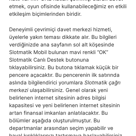
etmek, oyun ofisinde kullanabileceğimiz en etkili
etkileşim biçimlerinden biridir.
Deneyimli çevrimiçi davet merkezi hizmeti,
üyelerle yakın teması dikkate alır. Bu bilgileri
verdiğinizde ana sayfanın sol alt köşesinde
Slotmatik Mobil bulunan mavi renkli “OK”
Slotmatik Canlı Destek butonuna
tıklayabilirsiniz. Bu butona tıklamak küçük bir
pencere açacaktır. Bu pencerenin ilk satırında
aslında bilgilendirici yorumlara
Slotmatik çağrı
merkezi
ulaşabilirsiniz. Genel olarak yeni
belirlenen internet sitesinin adres bilgisi
kapasitesi ve yeni belirlenen internet sitesinin
artan finansal imkanları anlatılacaktır. Bu
bölümler aşağıda oluşturulmuştur. Bu
departmanlar arasından seçim yapabilir ve
hayal kırıklıklarınızı tartışmaya başlayabilirsiniz.