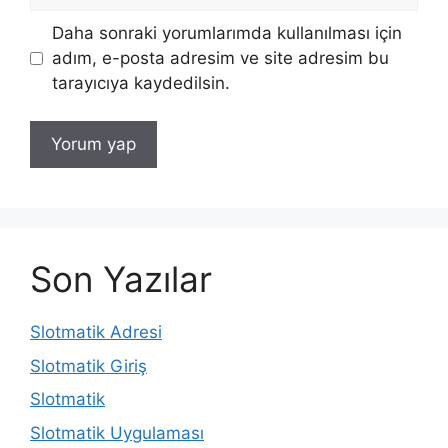
Daha sonraki yorumlarımda kullanılması için
adım, e-posta adresim ve site adresim bu
tarayıcıya kaydedilsin.
Son Yazılar
Slotmatik Adresi
Slotmatik Giriş
Slotmatik
Slotmatik Uygulaması