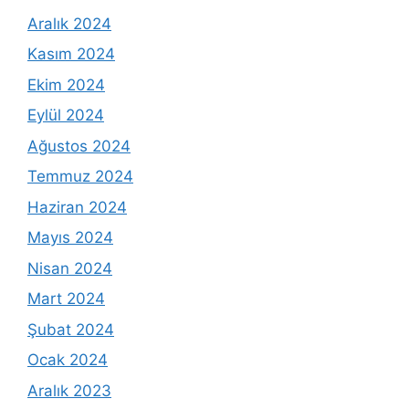
Aralık 2024
Kasım 2024
Ekim 2024
Eylül 2024
Ağustos 2024
Temmuz 2024
Haziran 2024
Mayıs 2024
Nisan 2024
Mart 2024
Şubat 2024
Ocak 2024
Aralık 2023