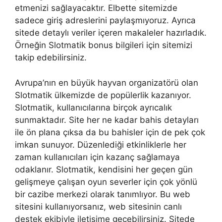
etmenizi sağlayacaktır. Elbette sitemizde
sadece giriş adreslerini paylaşmıyoruz. Ayrıca
sitede detaylı veriler içeren makaleler hazırladık.
Örneğin Slotmatik bonus bilgileri için sitemizi
takip edebilirsiniz.
Avrupa’nın en büyük hayvan organizatörü olan
Slotmatik ülkemizde de popülerlik kazanıyor.
Slotmatik, kullanıcılarına birçok ayrıcalık
sunmaktadır. Site her ne kadar bahis detayları
ile ön plana çıksa da bu bahisler için de pek çok
imkan sunuyor. Düzenlediği etkinliklerle her
zaman kullanıcıları için kazanç sağlamaya
odaklanır. Slotmatik, kendisini her geçen gün
gelişmeye çalışan oyun severler için çok yönlü
bir cazibe merkezi olarak tanımlıyor. Bu web
sitesini kullanıyorsanız, web sitesinin canlı
destek ekibiyle iletişime geçebilirsiniz. Sitede