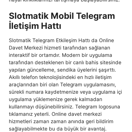
Slotmatik Mobil Telegram
İletişim Hattı
Slotmatik Telegram Etkileşim Hattı da Online
Davet Merkezi hizmeti tarafından sağlanan
interaktif bir ortamdır. Modern bir uygulama
tarafından desteklenen bir canlı bahis sitesinde
yapılan güncelleme, sendika üyelerini şaşırttı.
Akıllı telefon teknolojisindeki en hızlı iletişim
araçlarından biri olan Telegram uygulamasını,
sürekli numara kaydetmenize veya uygulama içi
uygulama yüklemenize gerek kalmadan
kullanmayı düşünebilirsiniz. Telegram logosuna
tıklamanız yeterli. Online davet merkezi
hizmetleri zaman zaman anında geri bildirim
sağlayabilmekte bu da büyük bir avantaj.