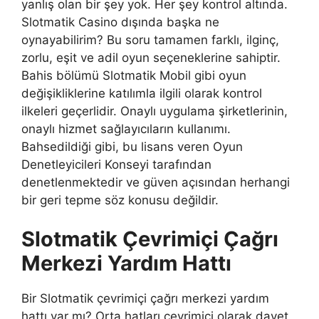
yanlış olan bir şey yok. Her şey kontrol altında.
Slotmatik Casino dışında başka ne
oynayabilirim? Bu soru tamamen farklı, ilginç,
zorlu, eşit ve adil oyun seçeneklerine sahiptir.
Bahis bölümü Slotmatik Mobil gibi oyun
değişikliklerine katılımla ilgili olarak kontrol
ilkeleri geçerlidir. Onaylı uygulama şirketlerinin,
onaylı hizmet sağlayıcıların kullanımı.
Bahsedildiği gibi, bu lisans veren Oyun
Denetleyicileri Konseyi tarafından
denetlenmektedir ve güven açısından herhangi
bir geri tepme söz konusu değildir.
Slotmatik Çevrimiçi Çağrı
Merkezi Yardım Hattı
Bir Slotmatik çevrimiçi çağrı merkezi yardım
hattı var mı? Orta hatları çevrimiçi olarak davet