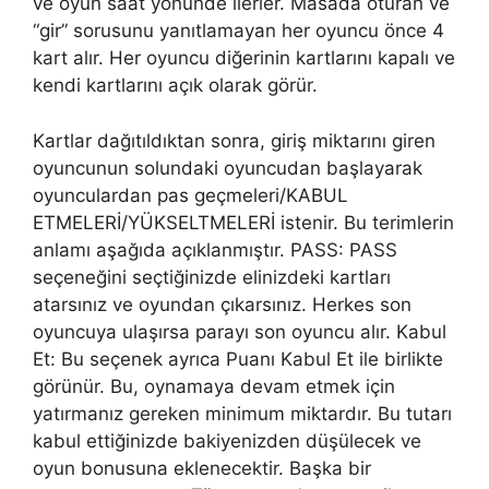
ve oyun saat yönünde ilerler. Masada oturan ve
“gir” sorusunu yanıtlamayan her oyuncu önce 4
kart alır. Her oyuncu diğerinin kartlarını kapalı ve
kendi kartlarını açık olarak görür.
Kartlar dağıtıldıktan sonra, giriş miktarını giren
oyuncunun solundaki oyuncudan başlayarak
oyunculardan pas geçmeleri/KABUL
ETMELERİ/YÜKSELTMELERİ istenir. Bu terimlerin
anlamı aşağıda açıklanmıştır. PASS: PASS
seçeneğini seçtiğinizde elinizdeki kartları
atarsınız ve oyundan çıkarsınız. Herkes son
oyuncuya ulaşırsa parayı son oyuncu alır. Kabul
Et: Bu seçenek ayrıca Puanı Kabul Et ile birlikte
görünür. Bu, oynamaya devam etmek için
yatırmanız gereken minimum miktardır. Bu tutarı
kabul ettiğinizde bakiyenizden düşülecek ve
oyun bonusuna eklenecektir. Başka bir