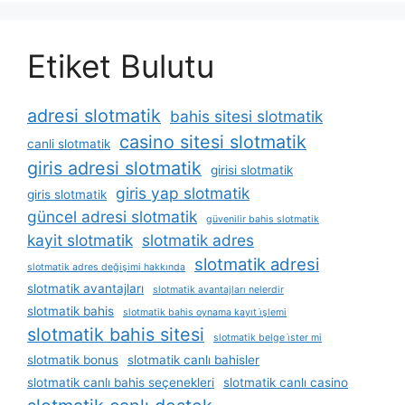
Etiket Bulutu
adresi slotmatik
bahis sitesi slotmatik
casino sitesi slotmatik
canli slotmatik
giris adresi slotmatik
girisi slotmatik
giris yap slotmatik
giris slotmatik
güncel adresi slotmatik
güvenilir bahis slotmatik
kayit slotmatik
slotmatik adres
slotmatik adresi
slotmatik adres değişimi hakkında
slotmatik avantajları
slotmatik avantajları nelerdir
slotmatik bahis
slotmatik bahis oynama kayıt i̇şlemi
slotmatik bahis sitesi
slotmatik belge i̇ster mi
slotmatik bonus
slotmatik canlı bahisler
slotmatik canlı bahis seçenekleri
slotmatik canlı casino