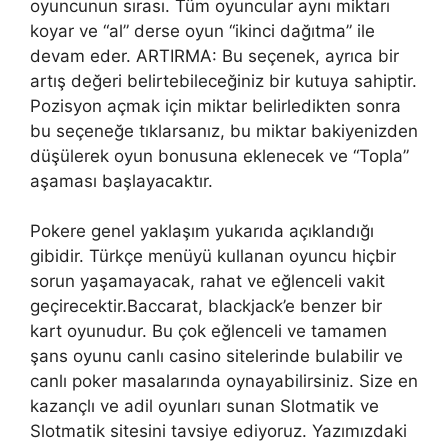
oyuncunun sırası. Tüm oyuncular aynı miktarı
koyar ve “al” derse oyun “ikinci dağıtma” ile
devam eder. ARTIRMA: Bu seçenek, ayrıca bir
artış değeri belirtebileceğiniz bir kutuya sahiptir.
Pozisyon açmak için miktar belirledikten sonra
bu seçeneğe tıklarsanız, bu miktar bakiyenizden
düşülerek oyun bonusuna eklenecek ve “Topla”
aşaması başlayacaktır.
Pokere genel yaklaşım yukarıda açıklandığı
gibidir. Türkçe menüyü kullanan oyuncu hiçbir
sorun yaşamayacak, rahat ve eğlenceli vakit
geçirecektir.Baccarat, blackjack’e benzer bir
kart oyunudur. Bu çok eğlenceli ve tamamen
şans oyunu canlı casino sitelerinde bulabilir ve
canlı poker masalarında oynayabilirsiniz. Size en
kazançlı ve adil oyunları sunan Slotmatik ve
Slotmatik sitesini tavsiye ediyoruz. Yazımızdaki