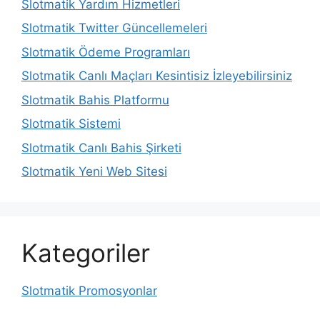
Slotmatik Yardım Hizmetleri
Slotmatik Twitter Güncellemeleri
Slotmatik Ödeme Programları
Slotmatik Canlı Maçları Kesintisiz İzleyebilirsiniz
Slotmatik Bahis Platformu
Slotmatik Sistemi
Slotmatik Canlı Bahis Şirketi
Slotmatik Yeni Web Sitesi
Kategoriler
Slotmatik Promosyonlar