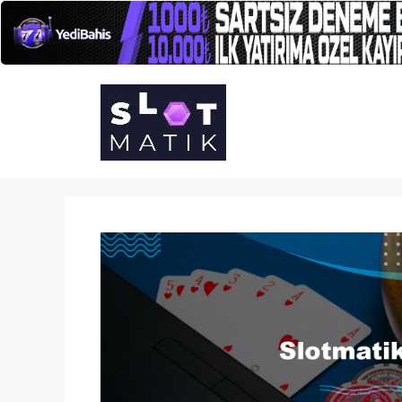
İçeriğe
atla