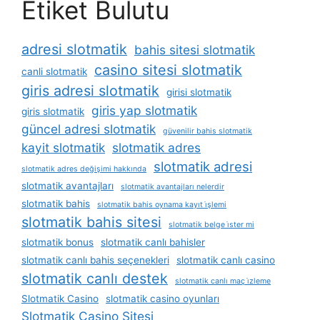
Etiket Bulutu
adresi slotmatik
bahis sitesi slotmatik
casino sitesi slotmatik
canli slotmatik
giris adresi slotmatik
girisi slotmatik
giris yap slotmatik
giris slotmatik
güncel adresi slotmatik
güvenilir bahis slotmatik
kayit slotmatik
slotmatik adres
slotmatik adresi
slotmatik adres değişimi hakkında
slotmatik avantajları
slotmatik avantajları nelerdir
slotmatik bahis
slotmatik bahis oynama kayıt i̇şlemi
slotmatik bahis sitesi
slotmatik belge i̇ster mi
slotmatik bonus
slotmatik canlı bahisler
slotmatik canlı bahis seçenekleri
slotmatik canlı casino
slotmatik canlı destek
slotmatik canlı maç i̇zleme
Slotmatik Casino
slotmatik casino oyunları
Slotmatik Casino Sitesi