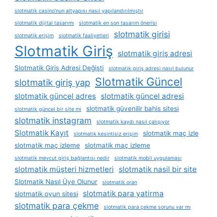
slotmatik casino’nun altyapısı nasıl yapılandırılmıştır
slotmatik dijital tasarımı
slotmatik en son tasarım önerisi
slotmatik girisi
slotmatik erişim
slotmatik faaliyetleri
Slotmatik Giriş
slotmatik giriş adresi
Slotmatik Giriş Adresi Değişti
slotmatik giriş adresi nasıl bulunur
Slotmatik Güncel
slotmatik giriş yap
slotmatik güncel adres
slotmatik güncel adresi
slotmatik güvenilir bahis sitesi
slotmatik güncel bir site mi
slotmatik instagram
slotmatik kaydı nasıl çalışıyor
Slotmatik Kayıt
slotmatik maç izle
slotmatik kesintisiz erişim
slotmatik maç izleme
slotmatik maç izleme
slotmatik mevcut giriş bağlantısı nedir
slotmatik mobil uygulaması
slotmatik müşteri hizmetleri
slotmatik nasil bir site
Slotmatik Nasıl Üye Olunur
slotmatik oran
slotmatik para yatirma
slotmatik oyun sitesi
slotmatik para çekme
slotmatik para çekme sorunu var mı