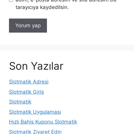
tarayıcıya kaydedilsin.
Son Yazılar
Slotmatik Adresi
Slotmatik Giriş
Slotmatik
Slotmatik Uygulaması
Hızlı Bahis Kuponu Slotmatik
Slotmatik Ziyaret Edin