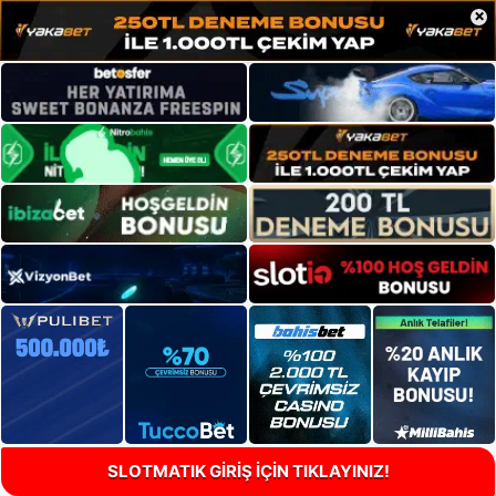
×
SLOTMATIK GİRİŞ İÇİN TIKLAYINIZ!