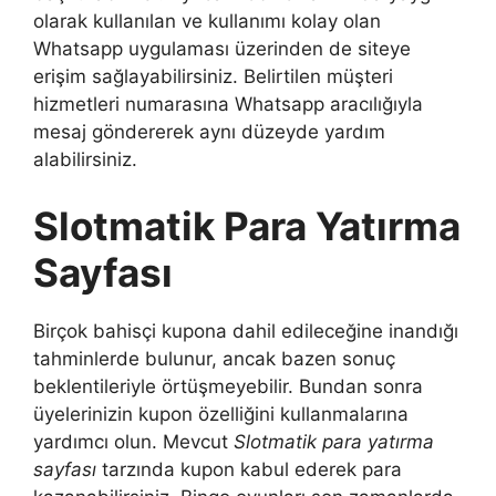
olarak kullanılan ve kullanımı kolay olan
Whatsapp uygulaması üzerinden de siteye
erişim sağlayabilirsiniz. Belirtilen müşteri
hizmetleri numarasına Whatsapp aracılığıyla
mesaj göndererek aynı düzeyde yardım
alabilirsiniz.
Slotmatik Para Yatırma
Sayfası
Birçok bahisçi kupona dahil edileceğine inandığı
tahminlerde bulunur, ancak bazen sonuç
beklentileriyle örtüşmeyebilir. Bundan sonra
üyelerinizin kupon özelliğini kullanmalarına
yardımcı olun. Mevcut
Slotmatik para yatırma
sayfası
tarzında kupon kabul ederek para