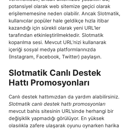
potansiyel olarak web sitemize geçici olarak
erişilememesine neden olabilir. Ancak Slotmatik,
kullanıcılar popüler hale geldikçe hızla itibar
kazandığı için sürekli olarak yeni URL’ler
tarafından etkinleştirilmektedir. Slotmatik
koparılma sesi. Mevcut URL’nizi kullanarak
içeriği sosyal medya platformlarınızda
(Instagram, Facebook, Twitter) paylaşın.
Slotmatik Canlı Destek
Hattı Promosyonları
Canlı destek hattımızdan da yardım alabilirsiniz.
Slotmatik canlı destek hattı promosyonları
mevcut bahis sitesinin URL’sinde herhangi bir
değişiklik yapmadığı görülüyor. En yüksek
olasılıkla zafere ulaşarak oyunu oynarken harika