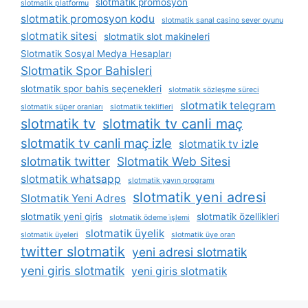
slotmatik promosyon
slotmatik platformu
slotmatik promosyon kodu
slotmatik sanal casino sever oyunu
slotmatik sitesi
slotmatik slot makineleri
Slotmatik Sosyal Medya Hesapları
Slotmatik Spor Bahisleri
slotmatik spor bahis seçenekleri
slotmatik sözleşme süreci
slotmatik telegram
slotmatik süper oranları
slotmatik teklifleri
slotmatik tv
slotmatik tv canli maç
slotmatik tv canli maç izle
slotmatik tv izle
slotmatik twitter
Slotmatik Web Sitesi
slotmatik whatsapp
slotmatik yayın programı
slotmatik yeni adresi
Slotmatik Yeni Adres
slotmatik yeni giris
slotmatik özellikleri
slotmatik ödeme i̇şlemi
slotmatik üyelik
slotmatik üyeleri
slotmatik üye oran
twitter slotmatik
yeni adresi slotmatik
yeni giris slotmatik
yeni giris slotmatik