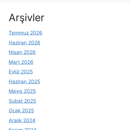
Arşivler
Temmuz 2026
Haziran 2026
Nisan 2026
Mart 2026
Eylül 2025
Haziran 2025
Mayıs 2025
Şubat 2025
Ocak 2025
Aralık 2024