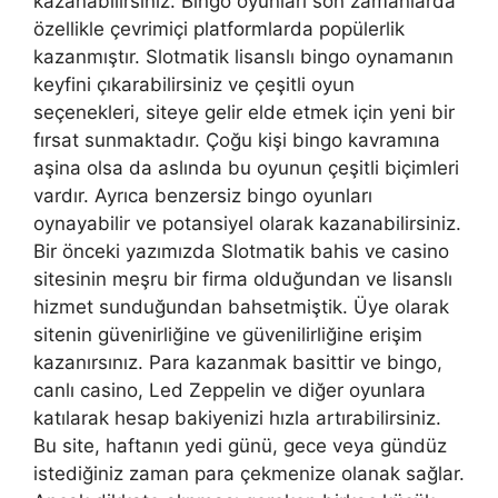
kazanabilirsiniz. Bingo oyunları son zamanlarda
özellikle çevrimiçi platformlarda popülerlik
kazanmıştır. Slotmatik lisanslı bingo oynamanın
keyfini çıkarabilirsiniz ve çeşitli oyun
seçenekleri, siteye gelir elde etmek için yeni bir
fırsat sunmaktadır. Çoğu kişi bingo kavramına
aşina olsa da aslında bu oyunun çeşitli biçimleri
vardır. Ayrıca benzersiz bingo oyunları
oynayabilir ve potansiyel olarak kazanabilirsiniz.
Bir önceki yazımızda Slotmatik bahis ve casino
sitesinin meşru bir firma olduğundan ve lisanslı
hizmet sunduğundan bahsetmiştik. Üye olarak
sitenin güvenirliğine ve güvenilirliğine erişim
kazanırsınız. Para kazanmak basittir ve bingo,
canlı casino, Led Zeppelin ve diğer oyunlara
katılarak hesap bakiyenizi hızla artırabilirsiniz.
Bu site, haftanın yedi günü, gece veya gündüz
istediğiniz zaman para çekmenize olanak sağlar.