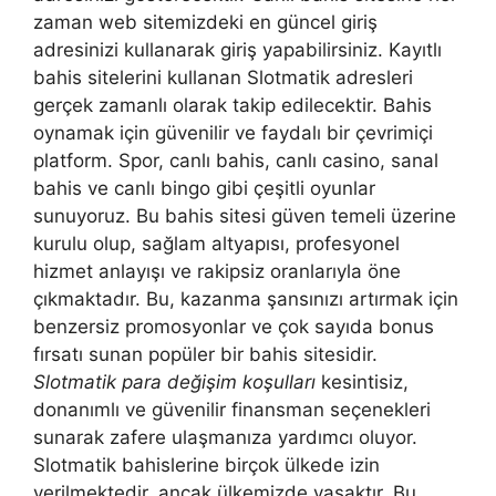
zaman web sitemizdeki en güncel giriş
adresinizi kullanarak giriş yapabilirsiniz. Kayıtlı
bahis sitelerini kullanan Slotmatik adresleri
gerçek zamanlı olarak takip edilecektir. Bahis
oynamak için güvenilir ve faydalı bir çevrimiçi
platform. Spor, canlı bahis, canlı casino, sanal
bahis ve canlı bingo gibi çeşitli oyunlar
sunuyoruz. Bu bahis sitesi güven temeli üzerine
kurulu olup, sağlam altyapısı, profesyonel
hizmet anlayışı ve rakipsiz oranlarıyla öne
çıkmaktadır. Bu, kazanma şansınızı artırmak için
benzersiz promosyonlar ve çok sayıda bonus
fırsatı sunan popüler bir bahis sitesidir.
Slotmatik para değişim koşulları
kesintisiz,
donanımlı ve güvenilir finansman seçenekleri
sunarak zafere ulaşmanıza yardımcı oluyor.
Slotmatik bahislerine birçok ülkede izin
verilmektedir, ancak ülkemizde yasaktır. Bu,