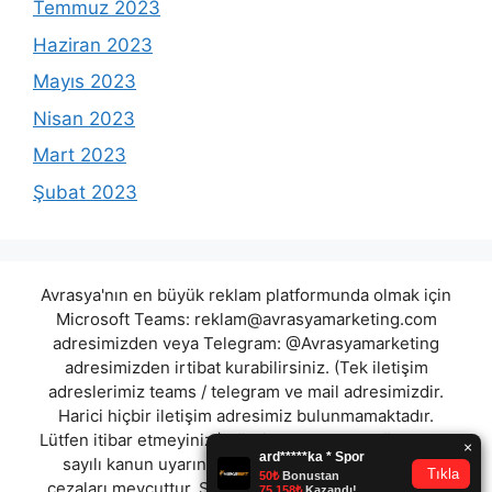
Temmuz 2023
Haziran 2023
Mayıs 2023
Nisan 2023
Mart 2023
Şubat 2023
Avrasya'nın en büyük reklam platformunda olmak için
Microsoft Teams:
reklam@avrasyamarketing.com
adresimizden veya Telegram: @Avrasyamarketing
adresimizden irtibat kurabilirsiniz. (Tek iletişim
adreslerimiz teams / telegram ve mail adresimizdir.
Harici hiçbir iletişim adresimiz bulunmamaktadır.
Lütfen itibar etmeyiniz.) Türkiye yasalarına göre 7258
sayılı kanun uyarınca yasa dışı bahis oynamanın
cezaları mevcuttur. Şu an bulunduğunuz site hiç bir