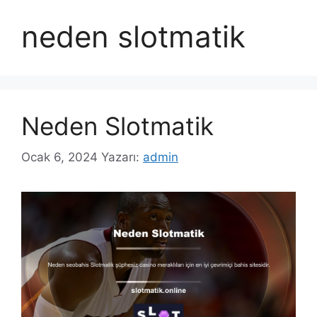
neden slotmatik
Neden Slotmatik
Ocak 6, 2024
Yazarı:
admin