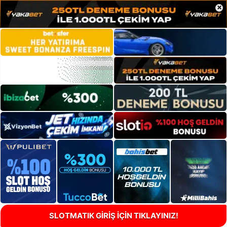
×
SLOTMATIK GİRİŞ İÇİN TIKLAYINIZ!