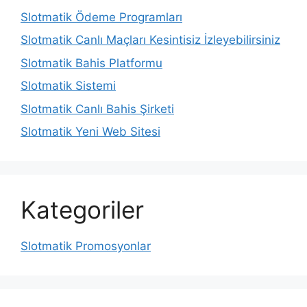
Slotmatik Ödeme Programları
Slotmatik Canlı Maçları Kesintisiz İzleyebilirsiniz
Slotmatik Bahis Platformu
Slotmatik Sistemi
Slotmatik Canlı Bahis Şirketi
Slotmatik Yeni Web Sitesi
Kategoriler
Slotmatik Promosyonlar