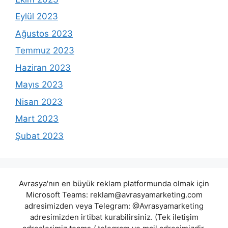
Eylül 2023
Ağustos 2023
Temmuz 2023
Haziran 2023
Mayıs 2023
Nisan 2023
Mart 2023
Şubat 2023
Avrasya'nın en büyük reklam platformunda olmak için
Microsoft Teams:
reklam@avrasyamarketing.com
adresimizden veya Telegram: @Avrasyamarketing
adresimizden irtibat kurabilirsiniz. (Tek iletişim