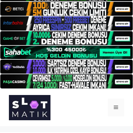
İçeriğe
atla
Menü