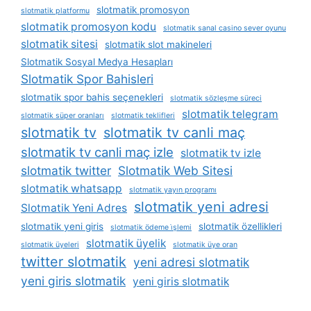
slotmatik promosyon
slotmatik platformu
slotmatik promosyon kodu
slotmatik sanal casino sever oyunu
slotmatik sitesi
slotmatik slot makineleri
Slotmatik Sosyal Medya Hesapları
Slotmatik Spor Bahisleri
slotmatik spor bahis seçenekleri
slotmatik sözleşme süreci
slotmatik telegram
slotmatik süper oranları
slotmatik teklifleri
slotmatik tv
slotmatik tv canli maç
slotmatik tv canli maç izle
slotmatik tv izle
slotmatik twitter
Slotmatik Web Sitesi
slotmatik whatsapp
slotmatik yayın programı
slotmatik yeni adresi
Slotmatik Yeni Adres
slotmatik yeni giris
slotmatik özellikleri
slotmatik ödeme i̇şlemi
slotmatik üyelik
slotmatik üyeleri
slotmatik üye oran
twitter slotmatik
yeni adresi slotmatik
yeni giris slotmatik
yeni giris slotmatik