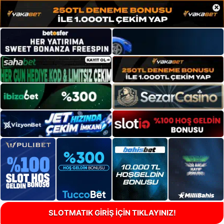
×
SLOTMATIK GİRİŞ İÇİN TIKLAYINIZ!