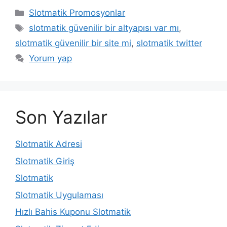
Kategoriler
Slotmatik Promosyonlar
Etiketler
slotmatik güvenilir bir altyapısı var mı
,
slotmatik güvenilir bir site mi
,
slotmatik twitter
Yorum yap
Son Yazılar
Slotmatik Adresi
Slotmatik Giriş
Slotmatik
Slotmatik Uygulaması
Hızlı Bahis Kuponu Slotmatik