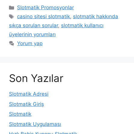
Kategoriler
Slotmatik Promosyonlar
Etiketler
casino sitesi slotmatik
,
slotmatik hakkında
sıkça sorulan sorular
,
slotmatik kullanıcı
üyelerinin yorumları
Yorum yap
Son Yazılar
Slotmatik Adresi
Slotmatik Giriş
Slotmatik
Slotmatik Uygulaması