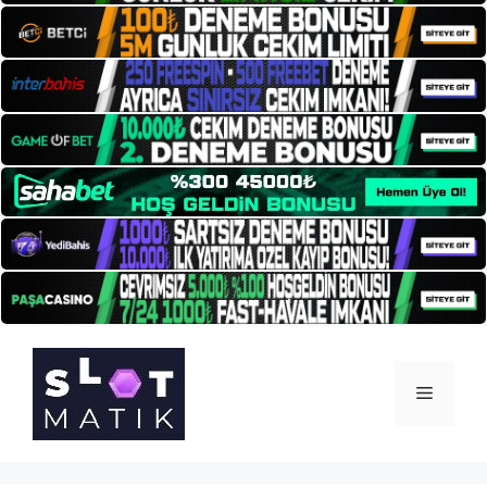
İçeriğe
atla
Menü