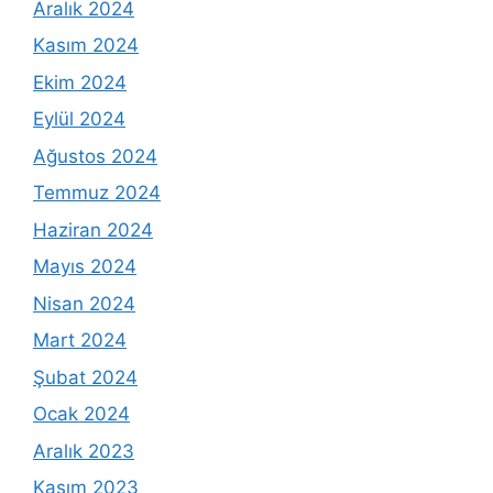
Aralık 2024
Kasım 2024
Ekim 2024
Eylül 2024
Ağustos 2024
Temmuz 2024
Haziran 2024
Mayıs 2024
Nisan 2024
Mart 2024
Şubat 2024
Ocak 2024
Aralık 2023
Kasım 2023