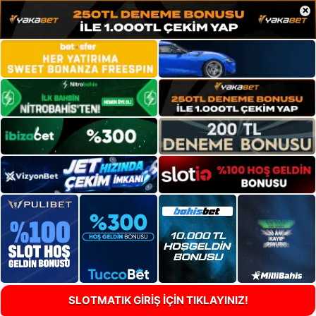
×
SLOTMATIK GİRİŞ İÇİN TIKLAYINIZ!