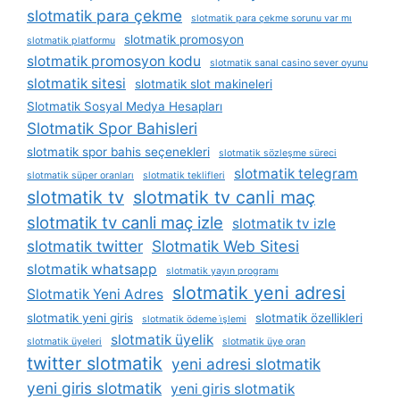
slotmatik para çekme
slotmatik para çekme sorunu var mı
slotmatik promosyon
slotmatik platformu
slotmatik promosyon kodu
slotmatik sanal casino sever oyunu
slotmatik sitesi
slotmatik slot makineleri
Slotmatik Sosyal Medya Hesapları
Slotmatik Spor Bahisleri
slotmatik spor bahis seçenekleri
slotmatik sözleşme süreci
slotmatik telegram
slotmatik süper oranları
slotmatik teklifleri
slotmatik tv
slotmatik tv canli maç
slotmatik tv canli maç izle
slotmatik tv izle
slotmatik twitter
Slotmatik Web Sitesi
slotmatik whatsapp
slotmatik yayın programı
slotmatik yeni adresi
Slotmatik Yeni Adres
slotmatik yeni giris
slotmatik özellikleri
slotmatik ödeme i̇şlemi
slotmatik üyelik
slotmatik üyeleri
slotmatik üye oran
twitter slotmatik
yeni adresi slotmatik
yeni giris slotmatik
yeni giris slotmatik