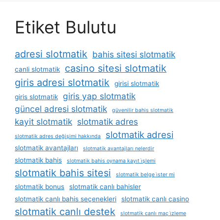
Etiket Bulutu
adresi slotmatik
bahis sitesi slotmatik
casino sitesi slotmatik
canli slotmatik
giris adresi slotmatik
girisi slotmatik
giris yap slotmatik
giris slotmatik
güncel adresi slotmatik
güvenilir bahis slotmatik
kayit slotmatik
slotmatik adres
slotmatik adresi
slotmatik adres değişimi hakkında
slotmatik avantajları
slotmatik avantajları nelerdir
slotmatik bahis
slotmatik bahis oynama kayıt i̇şlemi
slotmatik bahis sitesi
slotmatik belge i̇ster mi
slotmatik bonus
slotmatik canlı bahisler
slotmatik canlı bahis seçenekleri
slotmatik canlı casino
slotmatik canlı destek
slotmatik canlı maç i̇zleme