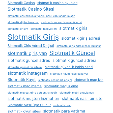
Slotmatik Casino
slotmatik casino oyunları
Slotmatik Casino Sitesi
slotmatik casino’nun altyapısı nasıl yapılandırılmıştır
slotmatik dijital tasarımı
slotmatik en son tasarım önerisi
slotmatik girisi
slotmatik erişim
slotmatik faaliyetleri
Slotmatik Giriş
slotmatik giriş adresi
Slotmatik Giriş Adresi Değişti
slotmatik giriş adresi nasıl bulunur
Slotmatik Güncel
slotmatik giriş yap
slotmatik güncel adres
slotmatik güncel adresi
slotmatik güvenilir bahis sitesi
slotmatik güncel bir site mi
slotmatik instagram
slotmatik kaydı nasıl çalışıyor
Slotmatik Kayıt
slotmatik maç izle
slotmatik kesintisiz erişim
slotmatik maç izleme
slotmatik maç izleme
slotmatik mevcut giriş bağlantısı nedir
slotmatik mobil uygulaması
slotmatik müşteri hizmetleri
slotmatik nasil bir site
Slotmatik Nasıl Üye Olunur
slotmatik oran
slotmatik para yatirma
slotmatik oyun sitesi