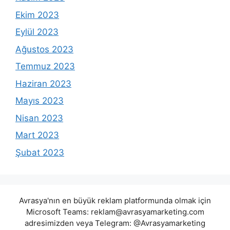
Ekim 2023
Eylül 2023
Ağustos 2023
Temmuz 2023
Haziran 2023
Mayıs 2023
Nisan 2023
Mart 2023
Şubat 2023
Avrasya'nın en büyük reklam platformunda olmak için
Microsoft Teams:
reklam@avrasyamarketing.com
adresimizden veya Telegram: @Avrasyamarketing