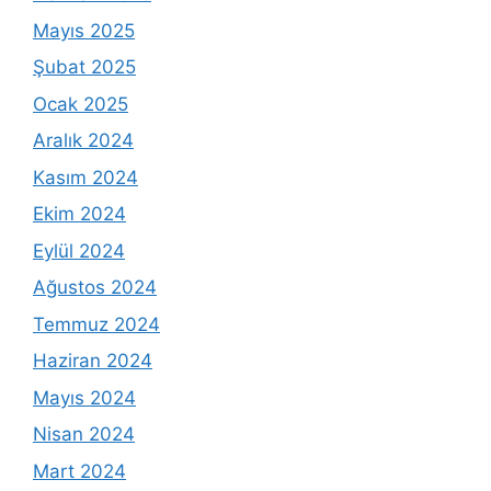
Mayıs 2025
Şubat 2025
Ocak 2025
Aralık 2024
Kasım 2024
Ekim 2024
Eylül 2024
Ağustos 2024
Temmuz 2024
Haziran 2024
Mayıs 2024
Nisan 2024
Mart 2024