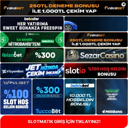
×
SLOTMATIK GİRİŞ İÇİN TIKLAYINIZ!