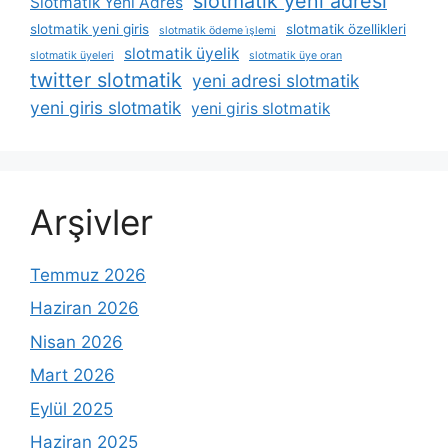
slotmatik yeni adresi
Slotmatik Yeni Adres
slotmatik yeni giris
slotmatik özellikleri
slotmatik ödeme i̇şlemi
slotmatik üyelik
slotmatik üyeleri
slotmatik üye oran
twitter slotmatik
yeni adresi slotmatik
yeni giris slotmatik
yeni giris slotmatik
Arşivler
Temmuz 2026
Haziran 2026
Nisan 2026
Mart 2026
Eylül 2025
Haziran 2025