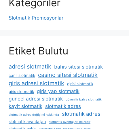
Kategoriler
Slotmatik Promosyonlar
Etiket Bulutu
adresi slotmatik
bahis sitesi slotmatik
casino sitesi slotmatik
canli slotmatik
giris adresi slotmatik
girisi slotmatik
giris yap slotmatik
giris slotmatik
güncel adresi slotmatik
güvenilir bahis slotmatik
kayit slotmatik
slotmatik adres
slotmatik adresi
slotmatik adres değişimi hakkında
slotmatik avantajları
slotmatik avantajları nelerdir
slotmatik bahis