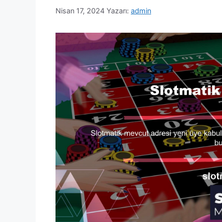
Nisan 17, 2024
Yazarı:
admin