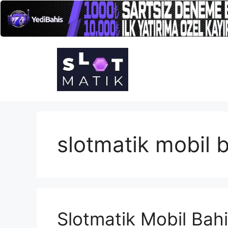
İçeriğe
atla
slotmatik mobil 
Slotmatik Mobil Bah