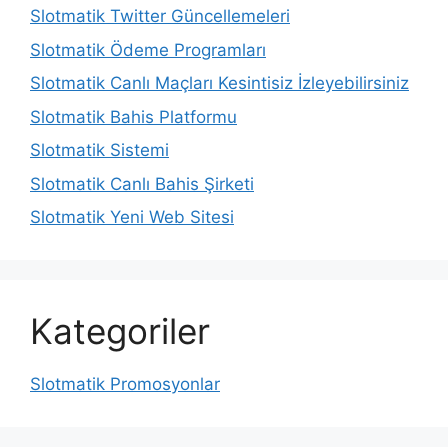
Slotmatik Twitter Güncellemeleri
Slotmatik Ödeme Programları
Slotmatik Canlı Maçları Kesintisiz İzleyebilirsiniz
Slotmatik Bahis Platformu
Slotmatik Sistemi
Slotmatik Canlı Bahis Şirketi
Slotmatik Yeni Web Sitesi
Kategoriler
Slotmatik Promosyonlar