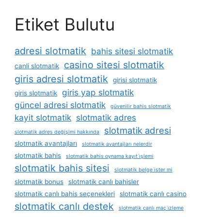
Etiket Bulutu
adresi slotmatik
bahis sitesi slotmatik
casino sitesi slotmatik
canli slotmatik
giris adresi slotmatik
girisi slotmatik
giris yap slotmatik
giris slotmatik
güncel adresi slotmatik
güvenilir bahis slotmatik
kayit slotmatik
slotmatik adres
slotmatik adresi
slotmatik adres değişimi hakkında
slotmatik avantajları
slotmatik avantajları nelerdir
slotmatik bahis
slotmatik bahis oynama kayıt i̇şlemi
slotmatik bahis sitesi
slotmatik belge i̇ster mi
slotmatik bonus
slotmatik canlı bahisler
slotmatik canlı bahis seçenekleri
slotmatik canlı casino
slotmatik canlı destek
slotmatik canlı maç i̇zleme