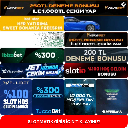
×
SLOTMATIK GİRİŞ İÇİN TIKLAYINIZ!