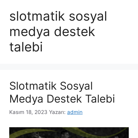
slotmatik sosyal
medya destek
talebi
Slotmatik Sosyal
Medya Destek Talebi
Kasım 18, 2023
Yazarı:
admin