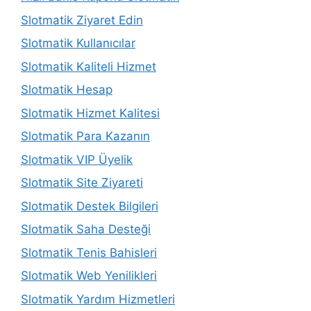
Slotmatik Ziyaret Edin
Slotmatik Kullanıcılar
Slotmatik Kaliteli Hizmet
Slotmatik Hesap
Slotmatik Hizmet Kalitesi
Slotmatik Para Kazanın
Slotmatik VIP Üyelik
Slotmatik Site Ziyareti
Slotmatik Destek Bilgileri
Slotmatik Saha Desteği
Slotmatik Tenis Bahisleri
Slotmatik Web Yenilikleri
Slotmatik Yardım Hizmetleri