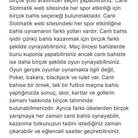
birçok yolu arasından seçim yapabilirsiniz. Canlı
Slotmatik web sitesinde her spor etkinliği için
birçok bahis seçeneği bulunmaktadır. Canlı
Slotmatik web sitesindeki her spor etkinliğine
bahis oynamanın farklı yolları vardır. Canlı bahis
iyidir çünkü bahis kazanmak için birçok farklı
şekilde oynayabilirsiniz. Maç öncesi bahislerde
bunu kuponla yapabilirsiniz ancak canlı bahiste
ise daha birçok şekilde oyun oynayabilirsiniz.
Oyun gerçek oyunlar oynamakla ilgili değil;
Poker, bakara, blackjack ve rulet var. Canlı
bahise bir örnek, tek bir futbol maçına bahis
yaptığınızda sonuç, skor, kartlar ve gollerin
zamanı hakkında birçok tahminde
bulunabilmenizdir. Ayrıca farklı ülkelerden birçok
yarışmaya her zaman canlı bahis oynayabilir,
kazanma tutkunuzun tadını istediğiniz zaman
çıkarabilir ve eğlenceli saatler geçirebilirsiniz.