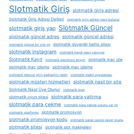
Slotmatik Giriş
slotmatik giriş adresi
Slotmatik Giriş Adresi Değişti
slotmatik giriş adresi nasıl bulunur
Slotmatik Güncel
slotmatik giriş yap
slotmatik güncel adres
slotmatik güncel adresi
slotmatik güvenilir bahis sitesi
slotmatik güncel bir site mi
slotmatik instagram
slotmatik kaydı nasıl çalışıyor
Slotmatik Kayıt
slotmatik maç izle
slotmatik kesintisiz erişim
slotmatik maç izleme
slotmatik maç izleme
slotmatik mevcut giriş bağlantısı nedir
slotmatik mobil uygulaması
slotmatik müşteri hizmetleri
slotmatik nasil bir site
Slotmatik Nasıl Üye Olunur
slotmatik oran
slotmatik para yatirma
slotmatik oyun sitesi
slotmatik para çekme
slotmatik para çekme sorunu var mı
slotmatik promosyon
slotmatik platformu
slotmatik promosyon kodu
slotmatik sanal casino sever oyunu
slotmatik sitesi
slotmatik slot makineleri