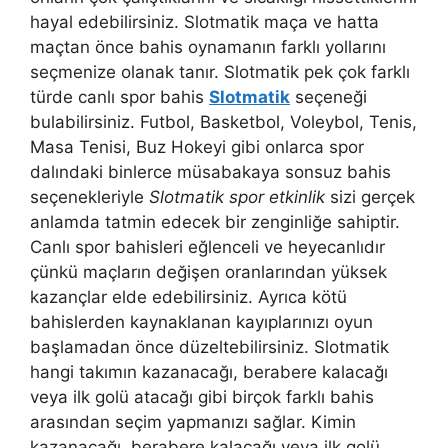
hayal edebilirsiniz. Slotmatik maça ve hatta
maçtan önce bahis oynamanın farklı yollarını
seçmenize olanak tanır. Slotmatik pek çok farklı
türde canlı spor bahis
Slotmatik
seçeneği
bulabilirsiniz. Futbol, Basketbol, Voleybol, Tenis,
Masa Tenisi, Buz Hokeyi gibi onlarca spor
dalındaki binlerce müsabakaya sonsuz bahis
seçenekleriyle
Slotmatik spor etkinlik
sizi gerçek
anlamda tatmin edecek bir zenginliğe sahiptir.
Canlı spor bahisleri eğlenceli ve heyecanlıdır
çünkü maçların değişen oranlarından yüksek
kazançlar elde edebilirsiniz. Ayrıca kötü
bahislerden kaynaklanan kayıplarınızı oyun
başlamadan önce düzeltebilirsiniz. Slotmatik
hangi takımın kazanacağı, berabere kalacağı
veya ilk golü atacağı gibi birçok farklı bahis
arasından seçim yapmanızı sağlar. Kimin
kazanacağı, berabere kalacağı veya ilk golü