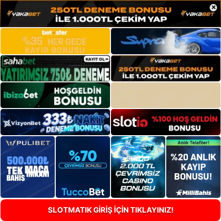
×
SLOTMATIK GİRİŞ İÇİN TIKLAYINIZ!