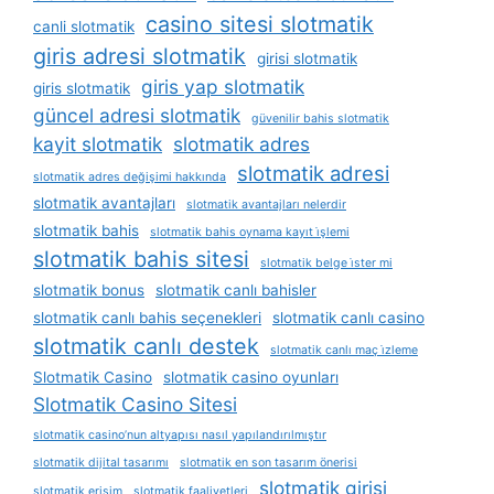
casino sitesi slotmatik
canli slotmatik
giris adresi slotmatik
girisi slotmatik
giris yap slotmatik
giris slotmatik
güncel adresi slotmatik
güvenilir bahis slotmatik
kayit slotmatik
slotmatik adres
slotmatik adresi
slotmatik adres değişimi hakkında
slotmatik avantajları
slotmatik avantajları nelerdir
slotmatik bahis
slotmatik bahis oynama kayıt i̇şlemi
slotmatik bahis sitesi
slotmatik belge i̇ster mi
slotmatik bonus
slotmatik canlı bahisler
slotmatik canlı bahis seçenekleri
slotmatik canlı casino
slotmatik canlı destek
slotmatik canlı maç i̇zleme
Slotmatik Casino
slotmatik casino oyunları
Slotmatik Casino Sitesi
slotmatik casino’nun altyapısı nasıl yapılandırılmıştır
slotmatik dijital tasarımı
slotmatik en son tasarım önerisi
slotmatik girisi
slotmatik erişim
slotmatik faaliyetleri