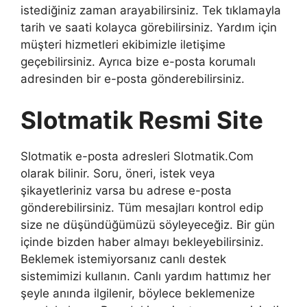
istediğiniz zaman arayabilirsiniz. Tek tıklamayla
tarih ve saati kolayca görebilirsiniz. Yardım için
müşteri hizmetleri ekibimizle iletişime
geçebilirsiniz. Ayrıca bize e-posta korumalı
adresinden bir e-posta gönderebilirsiniz.
Slotmatik Resmi Site
Slotmatik e-posta adresleri Slotmatik.Com
olarak bilinir. Soru, öneri, istek veya
şikayetleriniz varsa bu adrese e-posta
gönderebilirsiniz. Tüm mesajları kontrol edip
size ne düşündüğümüzü söyleyeceğiz. Bir gün
içinde bizden haber almayı bekleyebilirsiniz.
Beklemek istemiyorsanız canlı destek
sistemimizi kullanın. Canlı yardım hattımız her
şeyle anında ilgilenir, böylece beklemenize