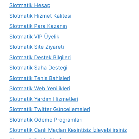
Slotmatik Hesap
Slotmatik Hizmet Kalitesi
Slotmatik Para Kazanın
Slotmatik VIP Üyelik
Slotmatik Site Ziyareti
Slotmatik Destek Bilgileri
Slotmatik Saha Desteği
Slotmatik Tenis Bahisleri
Slotmatik Web Yenilikleri
Slotmatik Yardım Hizmetleri
Slotmatik Twitter Güncellemeleri
Slotmatik Ödeme Programları
Slotmatik Canlı Maçları Kesintisiz İzleyebilirsiniz