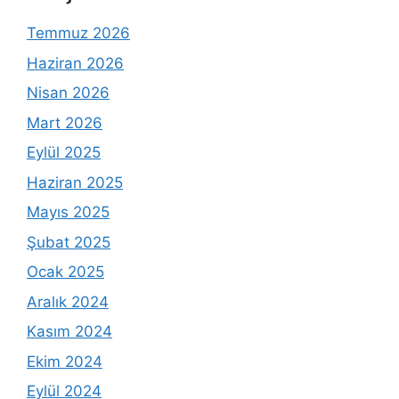
Temmuz 2026
Haziran 2026
Nisan 2026
Mart 2026
Eylül 2025
Haziran 2025
Mayıs 2025
Şubat 2025
Ocak 2025
Aralık 2024
Kasım 2024
Ekim 2024
Eylül 2024