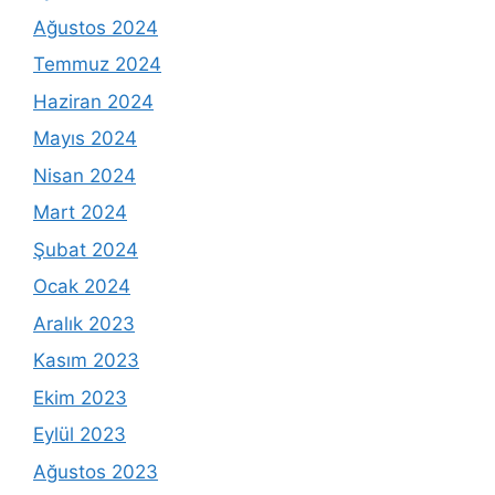
Ağustos 2024
Temmuz 2024
Haziran 2024
Mayıs 2024
Nisan 2024
Mart 2024
Şubat 2024
Ocak 2024
Aralık 2023
Kasım 2023
Ekim 2023
Eylül 2023
Ağustos 2023