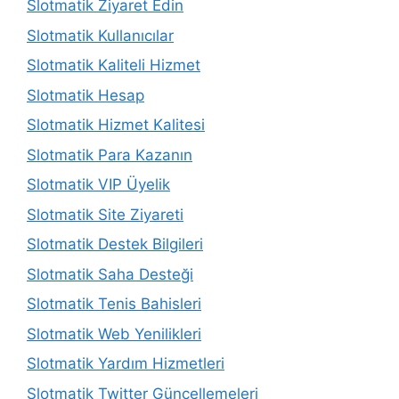
Slotmatik Ziyaret Edin
Slotmatik Kullanıcılar
Slotmatik Kaliteli Hizmet
Slotmatik Hesap
Slotmatik Hizmet Kalitesi
Slotmatik Para Kazanın
Slotmatik VIP Üyelik
Slotmatik Site Ziyareti
Slotmatik Destek Bilgileri
Slotmatik Saha Desteği
Slotmatik Tenis Bahisleri
Slotmatik Web Yenilikleri
Slotmatik Yardım Hizmetleri
Slotmatik Twitter Güncellemeleri