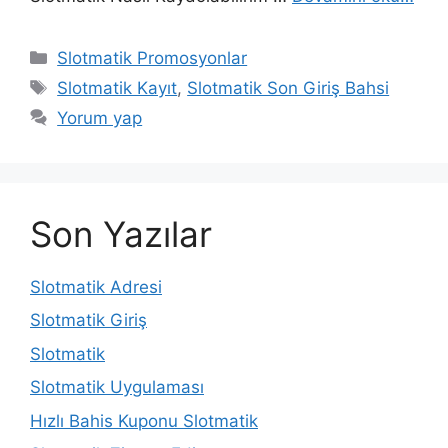
Kategoriler
Slotmatik Promosyonlar
Etiketler
Slotmatik Kayıt
,
Slotmatik Son Giriş Bahsi
Yorum yap
Son Yazılar
Slotmatik Adresi
Slotmatik Giriş
Slotmatik
Slotmatik Uygulaması
Hızlı Bahis Kuponu Slotmatik