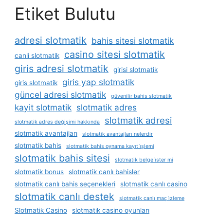
Etiket Bulutu
adresi slotmatik
bahis sitesi slotmatik
casino sitesi slotmatik
canli slotmatik
giris adresi slotmatik
girisi slotmatik
giris yap slotmatik
giris slotmatik
güncel adresi slotmatik
güvenilir bahis slotmatik
kayit slotmatik
slotmatik adres
slotmatik adresi
slotmatik adres değişimi hakkında
slotmatik avantajları
slotmatik avantajları nelerdir
slotmatik bahis
slotmatik bahis oynama kayıt i̇şlemi
slotmatik bahis sitesi
slotmatik belge i̇ster mi
slotmatik bonus
slotmatik canlı bahisler
slotmatik canlı bahis seçenekleri
slotmatik canlı casino
slotmatik canlı destek
slotmatik canlı maç i̇zleme
Slotmatik Casino
slotmatik casino oyunları