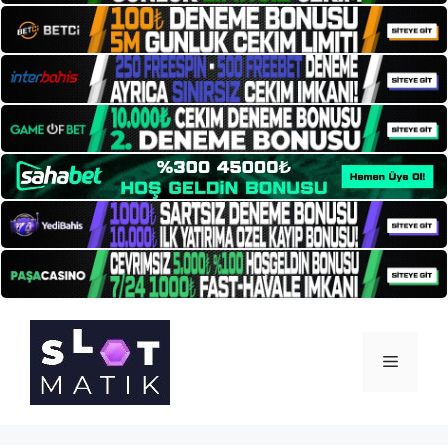
İçeriğe
atla
Menü