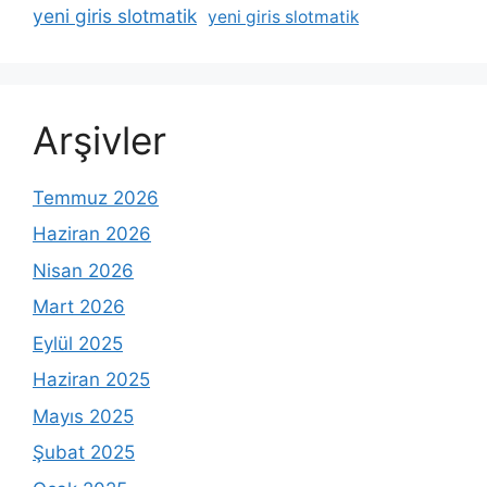
yeni giris slotmatik
yeni giris slotmatik
Arşivler
Temmuz 2026
Haziran 2026
Nisan 2026
Mart 2026
Eylül 2025
Haziran 2025
Mayıs 2025
Şubat 2025