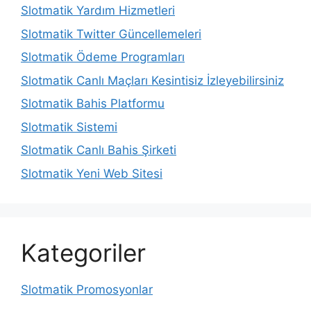
Slotmatik Yardım Hizmetleri
Slotmatik Twitter Güncellemeleri
Slotmatik Ödeme Programları
Slotmatik Canlı Maçları Kesintisiz İzleyebilirsiniz
Slotmatik Bahis Platformu
Slotmatik Sistemi
Slotmatik Canlı Bahis Şirketi
Slotmatik Yeni Web Sitesi
Kategoriler
Slotmatik Promosyonlar