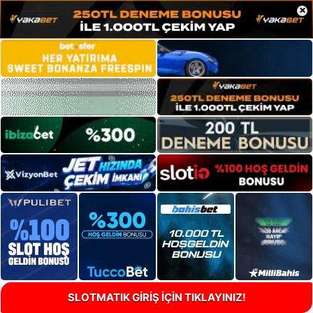
×
SLOTMATIK GİRİŞ İÇİN TIKLAYINIZ!