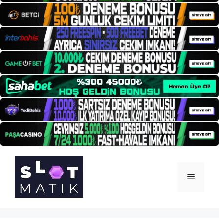
İçeriğe
atla
Menü