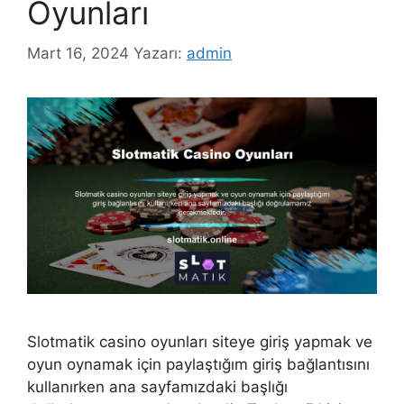
Oyunları
Mart 16, 2024
Yazarı:
admin
Slotmatik casino oyunları siteye giriş yapmak ve
oyun oynamak için paylaştığım giriş bağlantısını
kullanırken ana sayfamızdaki başlığı