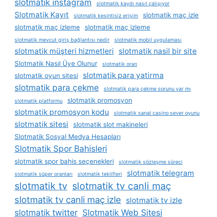
slotmatik instagram
slotmatik kaydı nasıl çalışıyor
Slotmatik Kayıt
slotmatik maç izle
slotmatik kesintisiz erişim
slotmatik maç izleme
slotmatik maç izleme
slotmatik mevcut giriş bağlantısı nedir
slotmatik mobil uygulaması
slotmatik müşteri hizmetleri
slotmatik nasil bir site
Slotmatik Nasıl Üye Olunur
slotmatik oran
slotmatik para yatirma
slotmatik oyun sitesi
slotmatik para çekme
slotmatik para çekme sorunu var mı
slotmatik promosyon
slotmatik platformu
slotmatik promosyon kodu
slotmatik sanal casino sever oyunu
slotmatik sitesi
slotmatik slot makineleri
Slotmatik Sosyal Medya Hesapları
Slotmatik Spor Bahisleri
slotmatik spor bahis seçenekleri
slotmatik sözleşme süreci
slotmatik telegram
slotmatik süper oranları
slotmatik teklifleri
slotmatik tv
slotmatik tv canli maç
slotmatik tv canli maç izle
slotmatik tv izle
slotmatik twitter
Slotmatik Web Sitesi