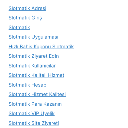
Slotmatik Adresi
Slotmatik Giriş
Slotmatik
Slotmatik Uygulaması
Hızlı Bahis Kuponu Slotmatik
Slotmatik Ziyaret Edin
Slotmatik Kullanıcılar
Slotmatik Kaliteli Hizmet
Slotmatik Hesap
Slotmatik Hizmet Kalitesi
Slotmatik Para Kazanın
Slotmatik VIP Üyelik
Slotmatik Site Ziyareti