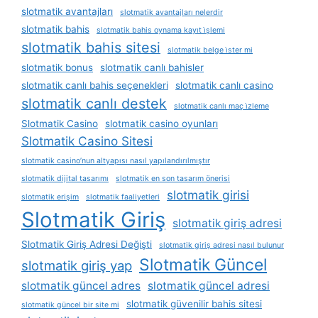
slotmatik avantajları
slotmatik avantajları nelerdir
slotmatik bahis
slotmatik bahis oynama kayıt i̇şlemi
slotmatik bahis sitesi
slotmatik belge i̇ster mi
slotmatik bonus
slotmatik canlı bahisler
slotmatik canlı bahis seçenekleri
slotmatik canlı casino
slotmatik canlı destek
slotmatik canlı maç i̇zleme
Slotmatik Casino
slotmatik casino oyunları
Slotmatik Casino Sitesi
slotmatik casino’nun altyapısı nasıl yapılandırılmıştır
slotmatik dijital tasarımı
slotmatik en son tasarım önerisi
slotmatik girisi
slotmatik erişim
slotmatik faaliyetleri
Slotmatik Giriş
slotmatik giriş adresi
Slotmatik Giriş Adresi Değişti
slotmatik giriş adresi nasıl bulunur
Slotmatik Güncel
slotmatik giriş yap
slotmatik güncel adres
slotmatik güncel adresi
slotmatik güvenilir bahis sitesi
slotmatik güncel bir site mi