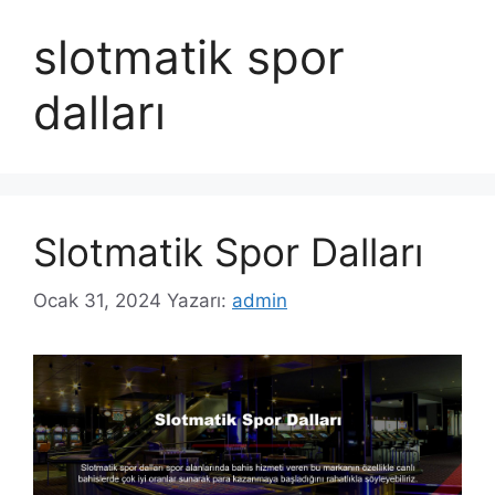
slotmatik spor
dalları
Slotmatik Spor Dalları
Ocak 31, 2024
Yazarı:
admin