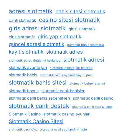
adresi slotmatik
bahis sitesi slotmatik
casino sitesi slotmatik
canli slotmatik
giris adresi slotmatik
girisi slotmatik
giris yap slotmatik
giris slotmatik
güncel adresi slotmatik
güvenilir bahis slotmatik
kayit slotmatik
slotmatik adres
slotmatik adresi
slotmatik adres değişimi hakkında
slotmatik avantajları
slotmatik avantajları nelerdir
slotmatik bahis
slotmatik bahis oynama kayıt i̇şlemi
slotmatik bahis sitesi
slotmatik belge i̇ster mi
slotmatik bonus
slotmatik canlı bahisler
slotmatik canlı bahis seçenekleri
slotmatik canlı casino
slotmatik canlı destek
slotmatik canlı maç i̇zleme
Slotmatik Casino
slotmatik casino oyunları
Slotmatik Casino Sitesi
slotmatik casino’nun altyapısı nasıl yapılandırılmıştır