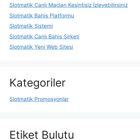
Slotmatik Canlı Maçları Kesintisiz İzleyebilirsiniz
Slotmatik Bahis Platformu
Slotmatik Sistemi
Slotmatik Canlı Bahis Şirketi
Slotmatik Yeni Web Sitesi
Kategoriler
Slotmatik Promosyonlar
Etiket Bulutu