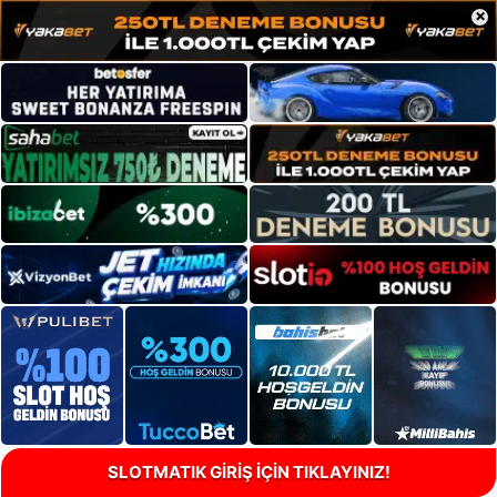
×
SLOTMATIK GİRİŞ İÇİN TIKLAYINIZ!