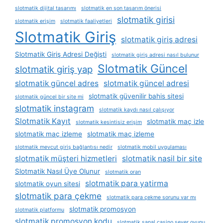
slotmatik dijital tasarımı
slotmatik en son tasarım önerisi
slotmatik girisi
slotmatik erişim
slotmatik faaliyetleri
Slotmatik Giriş
slotmatik giriş adresi
Slotmatik Giriş Adresi Değişti
slotmatik giriş adresi nasıl bulunur
Slotmatik Güncel
slotmatik giriş yap
slotmatik güncel adres
slotmatik güncel adresi
slotmatik güvenilir bahis sitesi
slotmatik güncel bir site mi
slotmatik instagram
slotmatik kaydı nasıl çalışıyor
Slotmatik Kayıt
slotmatik maç izle
slotmatik kesintisiz erişim
slotmatik maç izleme
slotmatik maç izleme
slotmatik mevcut giriş bağlantısı nedir
slotmatik mobil uygulaması
slotmatik müşteri hizmetleri
slotmatik nasil bir site
Slotmatik Nasıl Üye Olunur
slotmatik oran
slotmatik para yatirma
slotmatik oyun sitesi
slotmatik para çekme
slotmatik para çekme sorunu var mı
slotmatik promosyon
slotmatik platformu
slotmatik promosyon kodu
slotmatik sanal casino sever oyunu