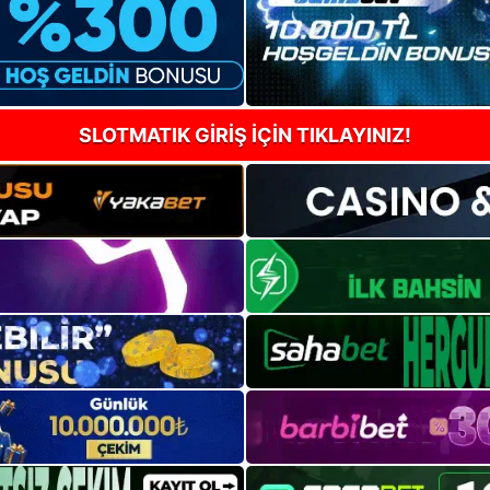
SLOTMATIK GİRİŞ İÇİN TIKLAYINIZ!