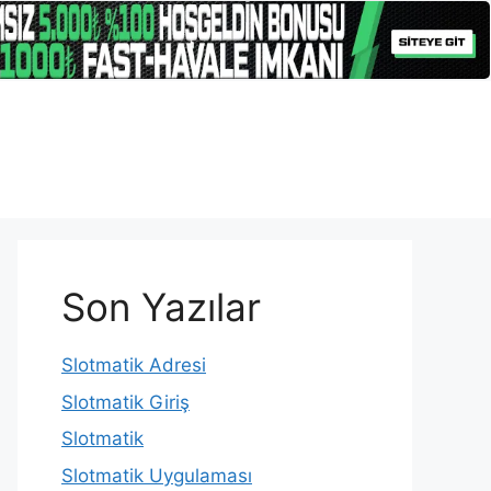
Son Yazılar
Slotmatik Adresi
Slotmatik Giriş
Slotmatik
Slotmatik Uygulaması