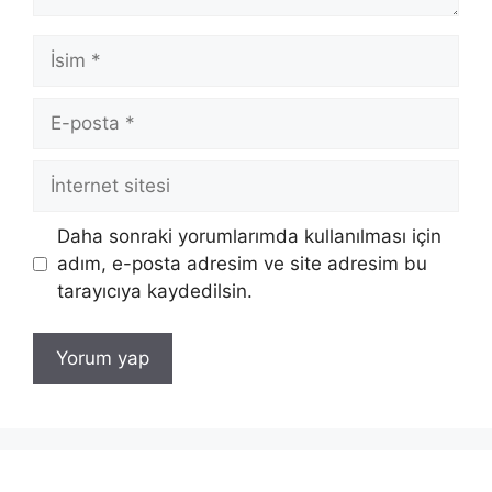
İsim
E-
posta
İnternet
sitesi
Daha sonraki yorumlarımda kullanılması için
adım, e-posta adresim ve site adresim bu
tarayıcıya kaydedilsin.