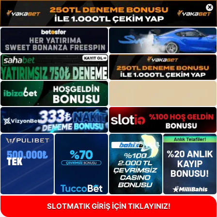
×
SLOTMATIK GİRİŞ İÇİN TIKLAYINIZ!