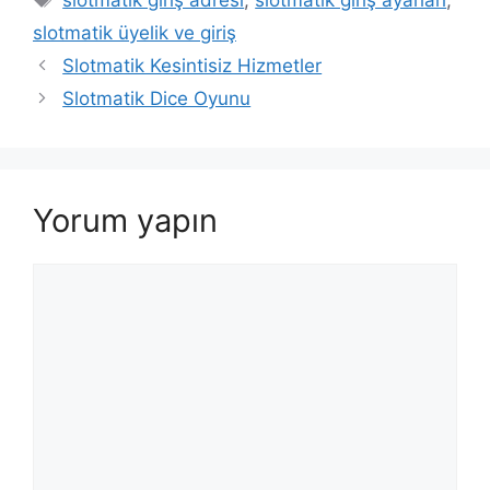
slotmatik üyelik ve giriş
Slotmatik Kesintisiz Hizmetler
Slotmatik Dice Oyunu
Yorum yapın
Yorum