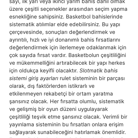
sayı, ilk yarı veya ikinci yarım bahis dahil olmak
üzere çeşitli seçenekler arasından seçim yapma
esnekliğine sahipsiniz. Basketbol bahislerinde
sistematik atılımlar elde edebilirsiniz. Bu yapı
çerçevesinde, sonuçları değerlendirmek ve
ayrıntılı, hızlı ve iyi donanımlı bahis fırsatlarını
değerlendirmek için ilerlemeye odaklanmak için
çok sayıda fırsat vardır. Basketbolun çeşitliliğini
ve mükemmelliğini artırabilecek bir yapı herkes
için oldukça keyifli olacaktır.
Slotmatik bahis
sistemi giriş ayarları
rulet sisteminin bir parçası
olarak, dış faktörlerden istikrarlı ve
etkilenmeyen rekabetçi bir ortam yaratma
şansınız olacak. Her fırsatta olumlu, sistematik
ve gelişmiş bir oyun düzeni uygulayarak
çeşitliliği teşvik etme şansınız olacak. Verimli bir
yayınlama sisteminin bu fırsatları onlara erişim
sağlayarak sunabileceğini hatırlamak önemlidir.