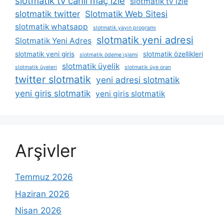
slotmatik tv canli maç izle
slotmatik tv izle
slotmatik twitter
Slotmatik Web Sitesi
slotmatik whatsapp
slotmatik yayın programı
slotmatik yeni adresi
Slotmatik Yeni Adres
slotmatik yeni giris
slotmatik özellikleri
slotmatik ödeme i̇şlemi
slotmatik üyelik
slotmatik üyeleri
slotmatik üye oran
twitter slotmatik
yeni adresi slotmatik
yeni giris slotmatik
yeni giris slotmatik
Arşivler
Temmuz 2026
Haziran 2026
Nisan 2026