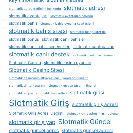
slotmatik adresi
slotmatik adres değişimi hakkında
slotmatik avantajları
slotmatik avantajları nelerdir
slotmatik bahis
slotmatik bahis oynama kayıt i̇şlemi
slotmatik bahis sitesi
slotmatik belge i̇ster mi
slotmatik bonus
slotmatik canlı bahisler
slotmatik canlı bahis seçenekleri
slotmatik canlı casino
slotmatik canlı destek
slotmatik canlı maç i̇zleme
Slotmatik Casino
slotmatik casino oyunları
Slotmatik Casino Sitesi
slotmatik casino’nun altyapısı nasıl yapılandırılmıştır
slotmatik dijital tasarımı
slotmatik en son tasarım önerisi
slotmatik girisi
slotmatik erişim
slotmatik faaliyetleri
Slotmatik Giriş
slotmatik giriş adresi
Slotmatik Giriş Adresi Değişti
slotmatik giriş adresi nasıl bulunur
Slotmatik Güncel
slotmatik giriş yap
slotmatik güncel adres
slotmatik güncel adresi