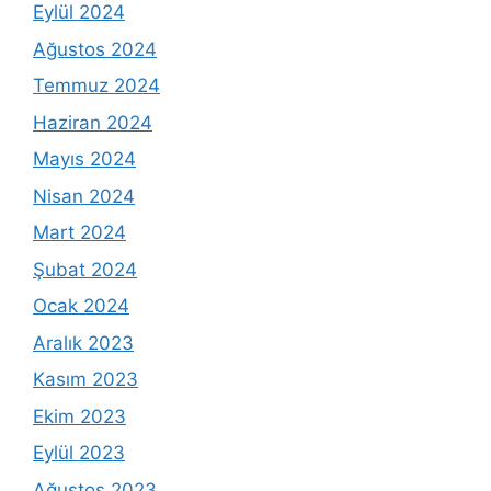
Eylül 2024
Ağustos 2024
Temmuz 2024
Haziran 2024
Mayıs 2024
Nisan 2024
Mart 2024
Şubat 2024
Ocak 2024
Aralık 2023
Kasım 2023
Ekim 2023
Eylül 2023
Ağustos 2023