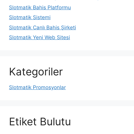
Slotmatik Bahis Platformu
Slotmatik Sistemi
Slotmatik Canlı Bahis Şirketi
Slotmatik Yeni Web Sitesi
Kategoriler
Slotmatik Promosyonlar
Etiket Bulutu