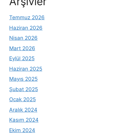
Arşivler
Temmuz 2026
Haziran 2026
Nisan 2026
Mart 2026
Eylül 2025
Haziran 2025
Mayıs 2025
Şubat 2025
Ocak 2025
Aralık 2024
Kasım 2024
Ekim 2024