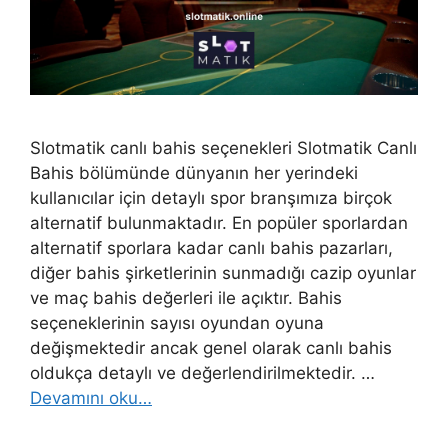
Slotmatik canlı bahis seçenekleri Slotmatik Canlı
Bahis bölümünde dünyanın her yerindeki
kullanıcılar için detaylı spor branşımıza birçok
alternatif bulunmaktadır. En popüler sporlardan
alternatif sporlara kadar canlı bahis pazarları,
diğer bahis şirketlerinin sunmadığı cazip oyunlar
ve maç bahis değerleri ile açıktır. Bahis
seçeneklerinin sayısı oyundan oyuna
değişmektedir ancak genel olarak canlı bahis
oldukça detaylı ve değerlendirilmektedir. …
Devamını oku…