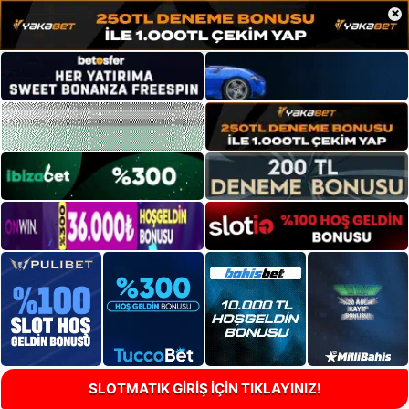
×
SLOTMATIK GİRİŞ İÇİN TIKLAYINIZ!