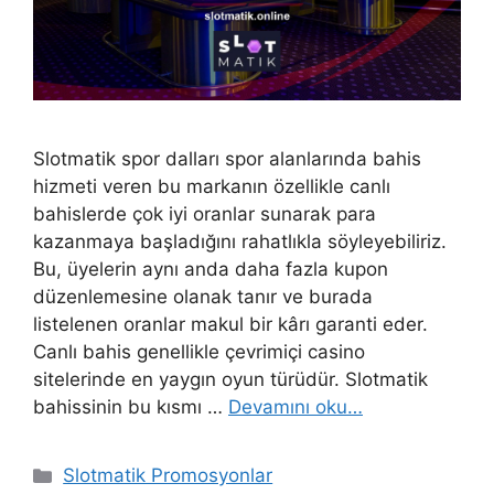
Slotmatik spor dalları spor alanlarında bahis
hizmeti veren bu markanın özellikle canlı
bahislerde çok iyi oranlar sunarak para
kazanmaya başladığını rahatlıkla söyleyebiliriz.
Bu, üyelerin aynı anda daha fazla kupon
düzenlemesine olanak tanır ve burada
listelenen oranlar makul bir kârı garanti eder.
Canlı bahis genellikle çevrimiçi casino
sitelerinde en yaygın oyun türüdür. Slotmatik
bahissinin bu kısmı …
Devamını oku…
Kategoriler
Slotmatik Promosyonlar