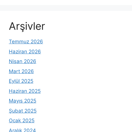
Arşivler
Temmuz 2026
Haziran 2026
Nisan 2026
Mart 2026
Eylül 2025
Haziran 2025
Mayıs 2025
Şubat 2025
Ocak 2025
Aralık 2024