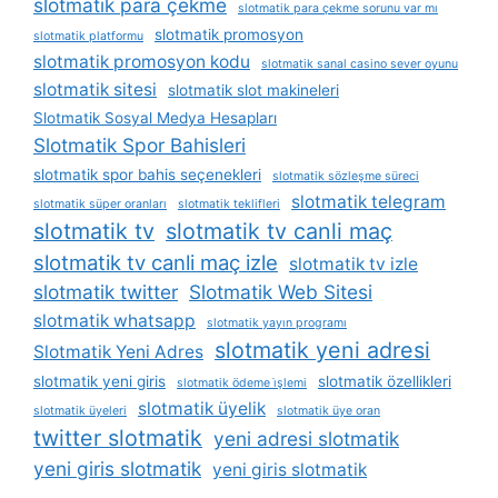
slotmatik para çekme
slotmatik para çekme sorunu var mı
slotmatik promosyon
slotmatik platformu
slotmatik promosyon kodu
slotmatik sanal casino sever oyunu
slotmatik sitesi
slotmatik slot makineleri
Slotmatik Sosyal Medya Hesapları
Slotmatik Spor Bahisleri
slotmatik spor bahis seçenekleri
slotmatik sözleşme süreci
slotmatik telegram
slotmatik süper oranları
slotmatik teklifleri
slotmatik tv
slotmatik tv canli maç
slotmatik tv canli maç izle
slotmatik tv izle
slotmatik twitter
Slotmatik Web Sitesi
slotmatik whatsapp
slotmatik yayın programı
slotmatik yeni adresi
Slotmatik Yeni Adres
slotmatik yeni giris
slotmatik özellikleri
slotmatik ödeme i̇şlemi
slotmatik üyelik
slotmatik üyeleri
slotmatik üye oran
twitter slotmatik
yeni adresi slotmatik
yeni giris slotmatik
yeni giris slotmatik