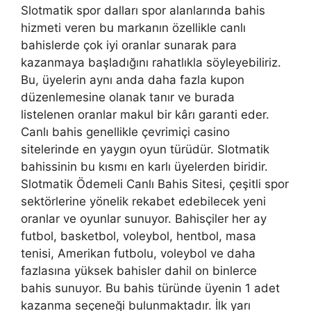
Slotmatik spor dalları spor alanlarında bahis
hizmeti veren bu markanın özellikle canlı
bahislerde çok iyi oranlar sunarak para
kazanmaya başladığını rahatlıkla söyleyebiliriz.
Bu, üyelerin aynı anda daha fazla kupon
düzenlemesine olanak tanır ve burada
listelenen oranlar makul bir kârı garanti eder.
Canlı bahis genellikle çevrimiçi casino
sitelerinde en yaygın oyun türüdür. Slotmatik
bahissinin bu kısmı en karlı üyelerden biridir.
Slotmatik Ödemeli Canlı Bahis Sitesi, çeşitli spor
sektörlerine yönelik rekabet edebilecek yeni
oranlar ve oyunlar sunuyor. Bahisçiler her ay
futbol, basketbol, voleybol, hentbol, masa
tenisi, Amerikan futbolu, voleybol ve daha
fazlasına yüksek bahisler dahil on binlerce
bahis sunuyor. Bu bahis türünde üyenin 1 adet
kazanma seçeneği bulunmaktadır. İlk yarı