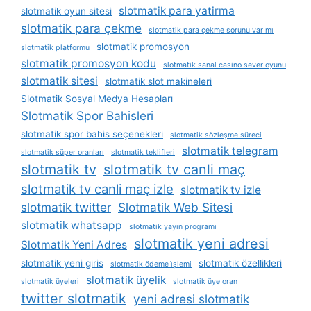
slotmatik para yatirma
slotmatik oyun sitesi
slotmatik para çekme
slotmatik para çekme sorunu var mı
slotmatik promosyon
slotmatik platformu
slotmatik promosyon kodu
slotmatik sanal casino sever oyunu
slotmatik sitesi
slotmatik slot makineleri
Slotmatik Sosyal Medya Hesapları
Slotmatik Spor Bahisleri
slotmatik spor bahis seçenekleri
slotmatik sözleşme süreci
slotmatik telegram
slotmatik süper oranları
slotmatik teklifleri
slotmatik tv
slotmatik tv canli maç
slotmatik tv canli maç izle
slotmatik tv izle
slotmatik twitter
Slotmatik Web Sitesi
slotmatik whatsapp
slotmatik yayın programı
slotmatik yeni adresi
Slotmatik Yeni Adres
slotmatik yeni giris
slotmatik özellikleri
slotmatik ödeme i̇şlemi
slotmatik üyelik
slotmatik üyeleri
slotmatik üye oran
twitter slotmatik
yeni adresi slotmatik