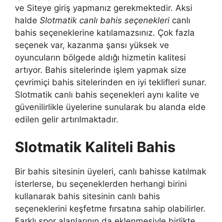
ve Siteye giriş yapmanız gerekmektedir. Aksi
halde
Slotmatik canlı bahis seçenekleri
canlı
bahis seçeneklerine katılamazsınız. Çok fazla
seçenek var, kazanma şansı yüksek ve
oyuncuların bölgede aldığı hizmetin kalitesi
artıyor. Bahis sitelerinde işlem yapmak size
çevrimiçi bahis sitelerinden en iyi teklifleri sunar.
Slotmatik canlı bahis seçenekleri aynı kalite ve
güvenilirlikle üyelerine sunularak bu alanda elde
edilen gelir artırılmaktadır.
Slotmatik Kaliteli Bahis
Bir bahis sitesinin üyeleri, canlı bahisse katılmak
isterlerse, bu seçeneklerden herhangi birini
kullanarak bahis sitesinin canlı bahis
seçeneklerini keşfetme fırsatına sahip olabilirler.
Farklı spor alanlarının da eklenmesiyle birlikte