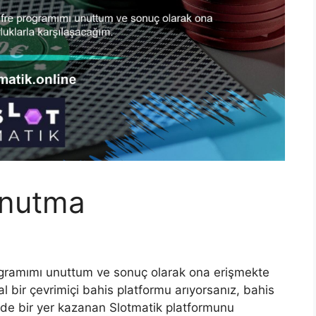
Unutma
rogramımı unuttum ve sonuç olarak ona erişmekte
al bir çevrimiçi bahis platformu arıyorsanız, bahis
ride bir yer kazanan Slotmatik platformunu