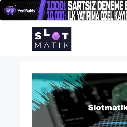
İçeriğe
atla