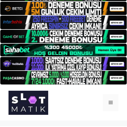
İçeriğe
atla
Menü