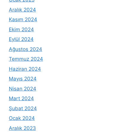
Aralık 2024
Kasım 2024
Ekim 2024
Eylül 2024
Ağustos 2024
Temmuz 2024
Haziran 2024
Mayıs 2024
Nisan 2024
Mart 2024
Şubat 2024
Ocak 2024
Aralık 2023