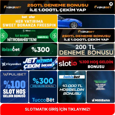
×
SLOTMATIK GİRİŞ İÇİN TIKLAYINIZ!