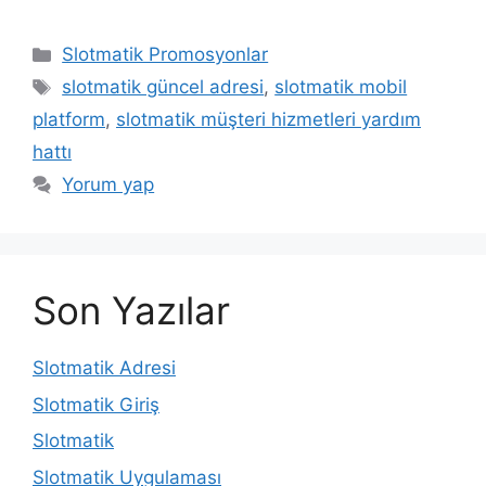
Kategoriler
Slotmatik Promosyonlar
Etiketler
slotmatik güncel adresi
,
slotmatik mobil
platform
,
slotmatik müşteri hizmetleri yardım
hattı
Yorum yap
Son Yazılar
Slotmatik Adresi
Slotmatik Giriş
Slotmatik
Slotmatik Uygulaması