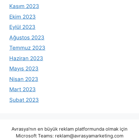
Kasım 2023
Ekim 2023
Eylül 2023
Ağustos 2023
Temmuz 2023
Haziran 2023
Mayıs 2023
Nisan 2023
Mart 2023
Şubat 2023
Avrasya'nın en büyük reklam platformunda olmak için
Microsoft Teams:
reklam@avrasyamarketing.com