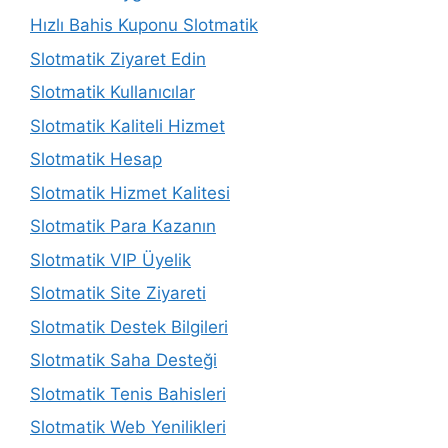
Hızlı Bahis Kuponu Slotmatik
Slotmatik Ziyaret Edin
Slotmatik Kullanıcılar
Slotmatik Kaliteli Hizmet
Slotmatik Hesap
Slotmatik Hizmet Kalitesi
Slotmatik Para Kazanın
Slotmatik VIP Üyelik
Slotmatik Site Ziyareti
Slotmatik Destek Bilgileri
Slotmatik Saha Desteği
Slotmatik Tenis Bahisleri
Slotmatik Web Yenilikleri