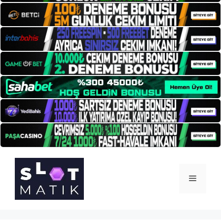
İçeriğe
atla
Menü