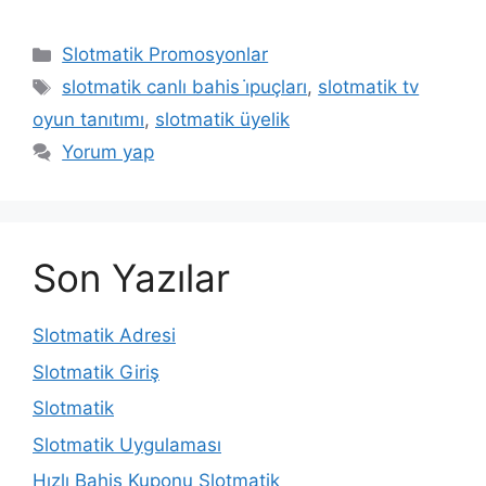
Kategoriler
Slotmatik Promosyonlar
Etiketler
slotmatik canlı bahis i̇puçları
,
slotmatik tv
oyun tanıtımı
,
slotmatik üyelik
Yorum yap
Son Yazılar
Slotmatik Adresi
Slotmatik Giriş
Slotmatik
Slotmatik Uygulaması
Hızlı Bahis Kuponu Slotmatik