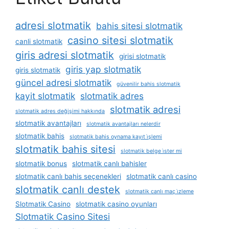
adresi slotmatik
bahis sitesi slotmatik
casino sitesi slotmatik
canli slotmatik
giris adresi slotmatik
girisi slotmatik
giris yap slotmatik
giris slotmatik
güncel adresi slotmatik
güvenilir bahis slotmatik
kayit slotmatik
slotmatik adres
slotmatik adresi
slotmatik adres değişimi hakkında
slotmatik avantajları
slotmatik avantajları nelerdir
slotmatik bahis
slotmatik bahis oynama kayıt i̇şlemi
slotmatik bahis sitesi
slotmatik belge i̇ster mi
slotmatik bonus
slotmatik canlı bahisler
slotmatik canlı bahis seçenekleri
slotmatik canlı casino
slotmatik canlı destek
slotmatik canlı maç i̇zleme
Slotmatik Casino
slotmatik casino oyunları
Slotmatik Casino Sitesi