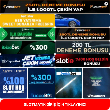
×
SLOTMATIK GİRİŞ İÇİN TIKLAYINIZ!