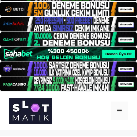
İçeriğe
atla
Menü