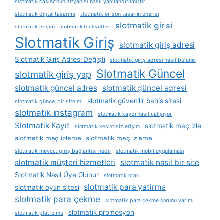
slotmatik casino’nun altyapısı nasıl yapılandırılmıştır
slotmatik dijital tasarımı
slotmatik en son tasarım önerisi
slotmatik girisi
slotmatik erişim
slotmatik faaliyetleri
Slotmatik Giriş
slotmatik giriş adresi
Slotmatik Giriş Adresi Değişti
slotmatik giriş adresi nasıl bulunur
Slotmatik Güncel
slotmatik giriş yap
slotmatik güncel adres
slotmatik güncel adresi
slotmatik güvenilir bahis sitesi
slotmatik güncel bir site mi
slotmatik instagram
slotmatik kaydı nasıl çalışıyor
Slotmatik Kayıt
slotmatik maç izle
slotmatik kesintisiz erişim
slotmatik maç izleme
slotmatik maç izleme
slotmatik mevcut giriş bağlantısı nedir
slotmatik mobil uygulaması
slotmatik müşteri hizmetleri
slotmatik nasil bir site
Slotmatik Nasıl Üye Olunur
slotmatik oran
slotmatik para yatirma
slotmatik oyun sitesi
slotmatik para çekme
slotmatik para çekme sorunu var mı
slotmatik promosyon
slotmatik platformu