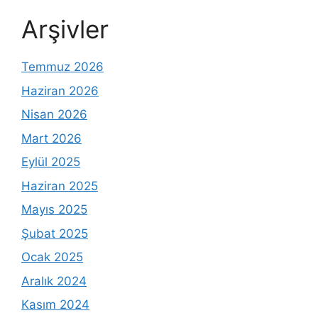
Arşivler
Temmuz 2026
Haziran 2026
Nisan 2026
Mart 2026
Eylül 2025
Haziran 2025
Mayıs 2025
Şubat 2025
Ocak 2025
Aralık 2024
Kasım 2024