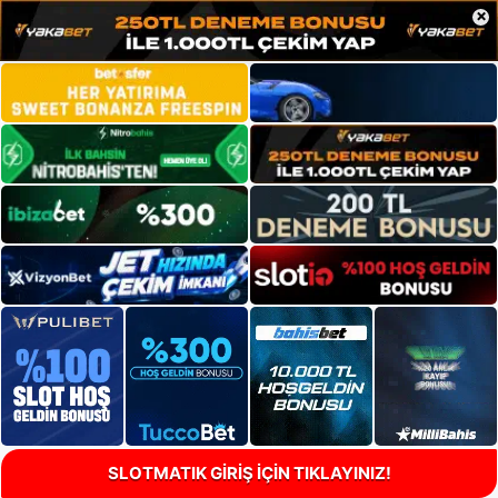
×
SLOTMATIK GİRİŞ İÇİN TIKLAYINIZ!