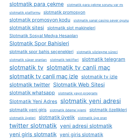
slotmatik para çekme
slotmatik para çekme sorunu var mı
slotmatik promosyon
slotmatik platformu
slotmatik promosyon kodu
slotmatik sanal casino sever oyunu
slotmatik sitesi
slotmatik slot makineleri
Slotmatik Sosyal Medya Hesapları
Slotmatik Spor Bahisleri
slotmatik spor bahis seçenekleri
slotmatik sözleşme süreci
slotmatik telegram
slotmatik süper oranları
slotmatik teklifleri
slotmatik tv
slotmatik tv canli maç
slotmatik tv canli maç izle
slotmatik tv izle
slotmatik twitter
Slotmatik Web Sitesi
slotmatik whatsapp
slotmatik yayın programı
slotmatik yeni adresi
Slotmatik Yeni Adres
slotmatik yeni giris
slotmatik özellikleri
slotmatik ödeme i̇şlemi
slotmatik üyelik
slotmatik üyeleri
slotmatik üye oran
twitter slotmatik
yeni adresi slotmatik
yeni giris slotmatik
yeni giris slotmatik