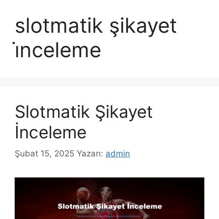
slotmatik şikayet
i̇nceleme
Slotmatik Şikayet
İnceleme
Şubat 15, 2025
Yazarı:
admin