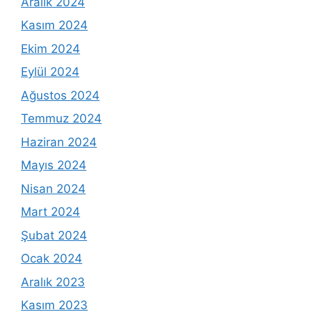
Aralık 2024
Kasım 2024
Ekim 2024
Eylül 2024
Ağustos 2024
Temmuz 2024
Haziran 2024
Mayıs 2024
Nisan 2024
Mart 2024
Şubat 2024
Ocak 2024
Aralık 2023
Kasım 2023