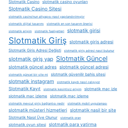
Slotmatik Casino
slotmatik casino oyunları
Slotmatik Casino Sitesi
slotmatik casino’nun altyapısı nasıl yapılandırılmıştır
slotmatik dijital tasarımı
slotmatik en son tasarım önerisi
slotmatik girisi
slotmatik erişim
slotmatik faaliyetleri
Slotmatik Giriş
slotmatik giriş adresi
Slotmatik Giriş Adresi Değişti
slotmatik giriş adresi nasıl bulunur
Slotmatik Güncel
slotmatik giriş yap
slotmatik güncel adres
slotmatik güncel adresi
slotmatik güvenilir bahis sitesi
slotmatik güncel bir site mi
slotmatik instagram
slotmatik kaydı nasıl çalışıyor
Slotmatik Kayıt
slotmatik maç izle
slotmatik kesintisiz erişim
slotmatik maç izleme
slotmatik maç izleme
slotmatik mevcut giriş bağlantısı nedir
slotmatik mobil uygulaması
slotmatik müşteri hizmetleri
slotmatik nasil bir site
Slotmatik Nasıl Üye Olunur
slotmatik oran
slotmatik para yatirma
slotmatik oyun sitesi