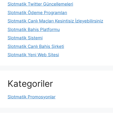
Slotmatik Twitter Güncellemeleri
Slotmatik Ödeme Programları
Slotmatik Canlı Maçları Kesintisiz İzleyebilirsiniz
Slotmatik Bahis Platformu
Slotmatik Sistemi
Slotmatik Canlı Bahis Şirketi
Slotmatik Yeni Web Sitesi
Kategoriler
Slotmatik Promosyonlar