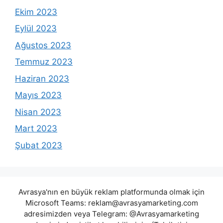
Ekim 2023
Eylül 2023
Ağustos 2023
Temmuz 2023
Haziran 2023
Mayıs 2023
Nisan 2023
Mart 2023
Şubat 2023
Avrasya'nın en büyük reklam platformunda olmak için
Microsoft Teams:
reklam@avrasyamarketing.com
adresimizden veya Telegram: @Avrasyamarketing