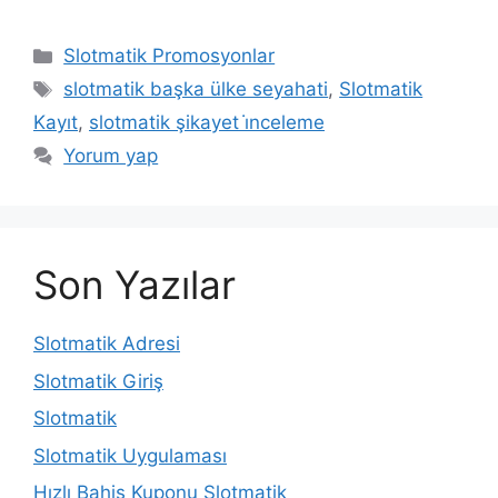
Kategoriler
Slotmatik Promosyonlar
Etiketler
slotmatik başka ülke seyahati
,
Slotmatik
Kayıt
,
slotmatik şikayet i̇nceleme
Yorum yap
Son Yazılar
Slotmatik Adresi
Slotmatik Giriş
Slotmatik
Slotmatik Uygulaması
Hızlı Bahis Kuponu Slotmatik