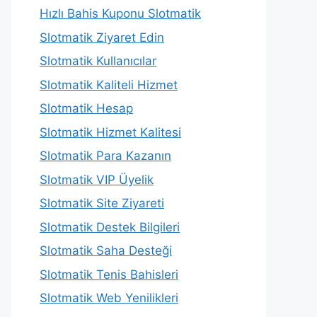
Hızlı Bahis Kuponu Slotmatik
Slotmatik Ziyaret Edin
Slotmatik Kullanıcılar
Slotmatik Kaliteli Hizmet
Slotmatik Hesap
Slotmatik Hizmet Kalitesi
Slotmatik Para Kazanın
Slotmatik VIP Üyelik
Slotmatik Site Ziyareti
Slotmatik Destek Bilgileri
Slotmatik Saha Desteği
Slotmatik Tenis Bahisleri
Slotmatik Web Yenilikleri