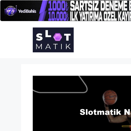
İçeriğe
atla