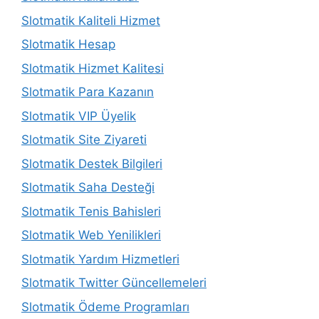
Slotmatik Kaliteli Hizmet
Slotmatik Hesap
Slotmatik Hizmet Kalitesi
Slotmatik Para Kazanın
Slotmatik VIP Üyelik
Slotmatik Site Ziyareti
Slotmatik Destek Bilgileri
Slotmatik Saha Desteği
Slotmatik Tenis Bahisleri
Slotmatik Web Yenilikleri
Slotmatik Yardım Hizmetleri
Slotmatik Twitter Güncellemeleri
Slotmatik Ödeme Programları