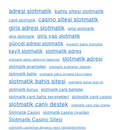
adresi slotmatik
bahis sitesi slotmatik
casino sitesi slotmatik
canli slotmatik
giris adresi slotmatik
girisi slotmatik
giris yap slotmatik
giris slotmatik
güncel adresi slotmatik
güvenilir bahis slotmatik
kayit slotmatik
slotmatik adres
slotmatik adresi
slotmatik adres değişimi hakkında
slotmatik avantajları
slotmatik avantajları nelerdir
slotmatik bahis
slotmatik bahis oynama kayıt i̇şlemi
slotmatik bahis sitesi
slotmatik belge i̇ster mi
slotmatik bonus
slotmatik canlı bahisler
slotmatik canlı bahis seçenekleri
slotmatik canlı casino
slotmatik canlı destek
slotmatik canlı maç i̇zleme
Slotmatik Casino
slotmatik casino oyunları
Slotmatik Casino Sitesi
slotmatik casino’nun altyapısı nasıl yapılandırılmıştır