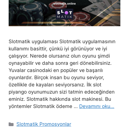
Slotmatik uygulaması Slotmatik uygulamasının
kullanımı basittir, çünkü iyi görünüyor ve iyi
çalışıyor. Nerede olursanız olun oyunu şimdi
oynayabilir ve daha sonra geri dönebilirsiniz.
Yuvalar casinodaki en popüler ve başarılı
oyunlardır. Birçok insan bu oyunu seviyor,
özellikle de kayaları seviyorsanız. İlk slot
piyango oyunumuzun sizi tatmin edeceğinden
eminiz. Slotmatik hakkında slot makinesi. Bu
yöntemler Slotmatik ödeme …
Devamını oku…
Kategoriler
Slotmatik Promosyonlar