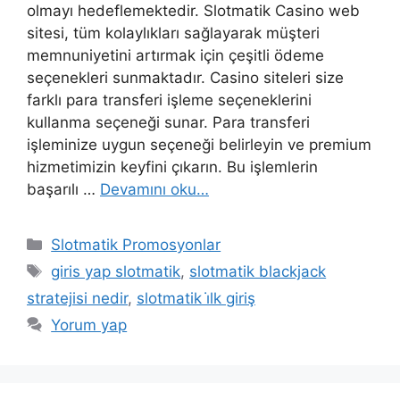
olmayı hedeflemektedir. Slotmatik Casino web
sitesi, tüm kolaylıkları sağlayarak müşteri
memnuniyetini artırmak için çeşitli ödeme
seçenekleri sunmaktadır. Casino siteleri size
farklı para transferi işleme seçeneklerini
kullanma seçeneği sunar. Para transferi
işleminize uygun seçeneği belirleyin ve premium
hizmetimizin keyfini çıkarın. Bu işlemlerin
başarılı …
Devamını oku…
Kategoriler
Slotmatik Promosyonlar
Etiketler
giris yap slotmatik
,
slotmatik blackjack
stratejisi nedir
,
slotmatik i̇lk giriş
Yorum yap