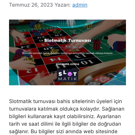
Temmuz 26, 2023
Yazarı:
admin
Slotmatik turnuvası bahis sitelerinin üyeleri için
turnuvalara katılmak oldukça kolaydır. Sağlanan
bilgileri kullanarak kayıt olabilirsiniz. Ayarlanan
tarih ve saat dilimi ile ilgili bilgiler de doğrudan
sağlanır. Bu bilgiler sizi anında web sitesinde