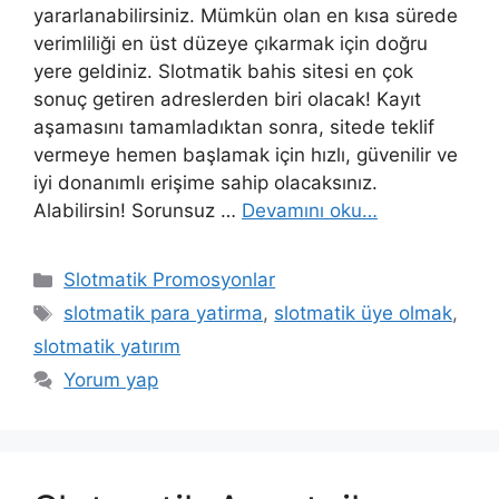
yararlanabilirsiniz. Mümkün olan en kısa sürede
verimliliği en üst düzeye çıkarmak için doğru
yere geldiniz. Slotmatik bahis sitesi en çok
sonuç getiren adreslerden biri olacak! Kayıt
aşamasını tamamladıktan sonra, sitede teklif
vermeye hemen başlamak için hızlı, güvenilir ve
iyi donanımlı erişime sahip olacaksınız.
Alabilirsin! Sorunsuz …
Devamını oku…
Kategoriler
Slotmatik Promosyonlar
Etiketler
slotmatik para yatirma
,
slotmatik üye olmak
,
slotmatik yatırım
Yorum yap