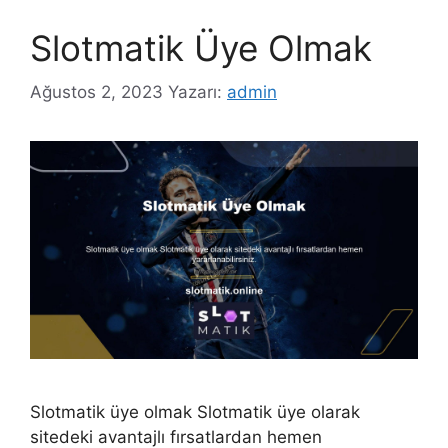
Slotmatik Üye Olmak
Ağustos 2, 2023
Yazarı:
admin
Slotmatik üye olmak Slotmatik üye olarak
sitedeki avantajlı fırsatlardan hemen