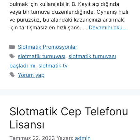
bulmak için kullanılabilir. B. Kayıt açıldığında
veya bir turnuva düzenlendiğinde. Oynanış hızlı
ve pürüzsüz, bu alandaki kazancınızı artırmak
için tartışmasız en hızlı şans. …
Devamını oku…
Kategoriler
Slotmatik Promosyonlar
Etiketler
slotmatik turnuvası
,
slotmatik turnuvası
başladı mı
,
slotmatik tv
Yorum yap
Slotmatik Cep Telefonu
Lisansı
Temmuz 22, 2023
Yazarı:
admin