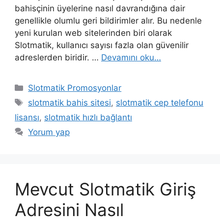
bahisçinin üyelerine nasıl davrandığına dair
genellikle olumlu geri bildirimler alır. Bu nedenle
yeni kurulan web sitelerinden biri olarak
Slotmatik, kullanıcı sayısı fazla olan güvenilir
adreslerden biridir. …
Devamını oku…
Kategoriler
Slotmatik Promosyonlar
Etiketler
slotmatik bahis sitesi
,
slotmatik cep telefonu
lisansı
,
slotmatik hızlı bağlantı
Yorum yap
Mevcut Slotmatik Giriş
Adresini Nasıl