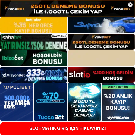
×
SLOTMATIK GİRİŞ İÇİN TIKLAYINIZ!