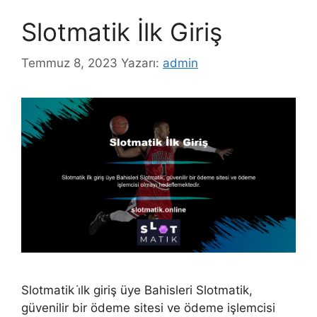
Slotmatik İlk Giriş
Temmuz 8, 2023
Yazarı:
admin
Slotmatik i̇lk giriş üye Bahisleri Slotmatik,
güvenilir bir ödeme sitesi ve ödeme işlemcisi