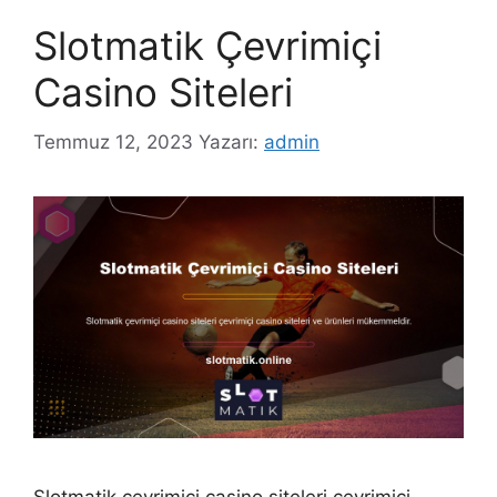
Slotmatik Çevrimiçi
Casino Siteleri
Temmuz 12, 2023
Yazarı:
admin
Slotmatik çevrimiçi casino siteleri çevrimiçi