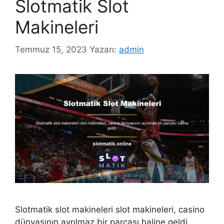
Slotmatik Slot
Makineleri
Temmuz 15, 2023
Yazarı:
admin
Slotmatik slot makineleri slot makineleri, casino
dünyasının ayrılmaz bir parçası haline geldi.