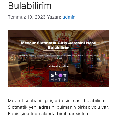
Bulabilirim
Temmuz 19, 2023
Yazarı:
admin
Mevcut seobahis giriş adresini nasıl bulabilirim
Slotmatik yeni adresini bulmanın birkaç yolu var.
Bahis şirketi bu alanda bir itibar sistemi