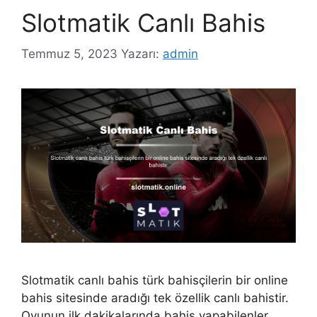
Slotmatik Canlı Bahis
Temmuz 5, 2023
Yazarı:
admin
Slotmatik canlı bahis türk bahisçilerin bir online
bahis sitesinde aradığı tek özellik canlı bahistir.
Oyunun ilk dakikalarında bahis yapabilenler