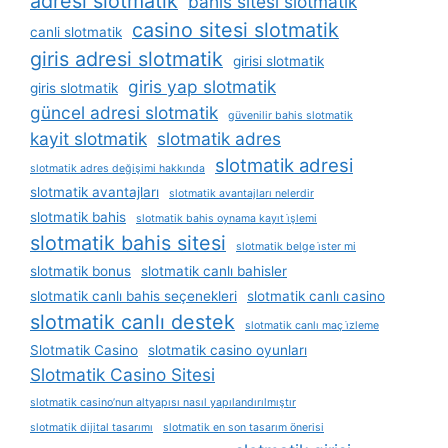
adresi slotmatik
bahis sitesi slotmatik
casino sitesi slotmatik
canli slotmatik
giris adresi slotmatik
girisi slotmatik
giris yap slotmatik
giris slotmatik
güncel adresi slotmatik
güvenilir bahis slotmatik
kayit slotmatik
slotmatik adres
slotmatik adresi
slotmatik adres değişimi hakkında
slotmatik avantajları
slotmatik avantajları nelerdir
slotmatik bahis
slotmatik bahis oynama kayıt i̇şlemi
slotmatik bahis sitesi
slotmatik belge i̇ster mi
slotmatik bonus
slotmatik canlı bahisler
slotmatik canlı bahis seçenekleri
slotmatik canlı casino
slotmatik canlı destek
slotmatik canlı maç i̇zleme
Slotmatik Casino
slotmatik casino oyunları
Slotmatik Casino Sitesi
slotmatik casino’nun altyapısı nasıl yapılandırılmıştır
slotmatik dijital tasarımı
slotmatik en son tasarım önerisi