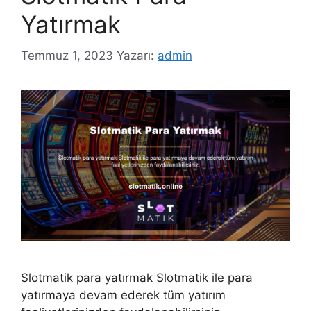
Yatırmak
Temmuz 1, 2023
Yazarı:
admin
Slotmatik para yatırmak Slotmatik ile para
yatırmaya devam ederek tüm yatırım