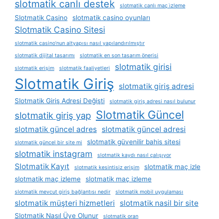
slotmatik canlı destek
slotmatik canlı maç i̇zleme
Slotmatik Casino
slotmatik casino oyunları
Slotmatik Casino Sitesi
slotmatik casino’nun altyapısı nasıl yapılandırılmıştır
slotmatik dijital tasarımı
slotmatik en son tasarım önerisi
slotmatik girisi
slotmatik erişim
slotmatik faaliyetleri
Slotmatik Giriş
slotmatik giriş adresi
Slotmatik Giriş Adresi Değişti
slotmatik giriş adresi nasıl bulunur
Slotmatik Güncel
slotmatik giriş yap
slotmatik güncel adres
slotmatik güncel adresi
slotmatik güvenilir bahis sitesi
slotmatik güncel bir site mi
slotmatik instagram
slotmatik kaydı nasıl çalışıyor
Slotmatik Kayıt
slotmatik maç izle
slotmatik kesintisiz erişim
slotmatik maç izleme
slotmatik maç izleme
slotmatik mevcut giriş bağlantısı nedir
slotmatik mobil uygulaması
slotmatik müşteri hizmetleri
slotmatik nasil bir site
Slotmatik Nasıl Üye Olunur
slotmatik oran