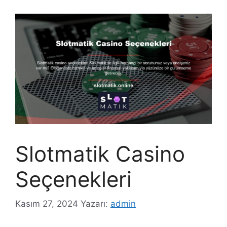
Slotmatik Casino
Seçenekleri
Kasım 27, 2024
Yazarı:
admin