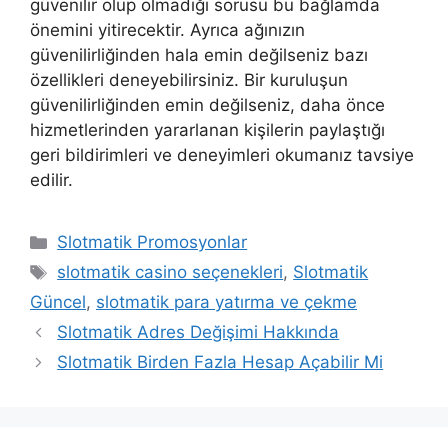
güvenilir olup olmadığı sorusu bu bağlamda
önemini yitirecektir. Ayrıca ağınızın
güvenilirliğinden hala emin değilseniz bazı
özellikleri deneyebilirsiniz. Bir kuruluşun
güvenilirliğinden emin değilseniz, daha önce
hizmetlerinden yararlanan kişilerin paylaştığı
geri bildirimleri ve deneyimleri okumanız tavsiye
edilir.
Kategoriler
Slotmatik Promosyonlar
Etiketler
slotmatik casino seçenekleri
,
Slotmatik
Güncel
,
slotmatik para yatırma ve çekme
Slotmatik Adres Değişimi Hakkında
Slotmatik Birden Fazla Hesap Açabilir Mi