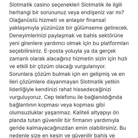
Slotmatik casino seçenekleri Slotmatik ile ilgili
herhangi bir sorununuz veya endişeniz var mı?
Olağanüstü hizmeti ve anlaşılır finansal
yaklaşımıyla yüzünüze bir gülümseme getirecek.
Deneyimlerinizi paylaşmak ve bahis sektörüne
yeni girenlere yardımcı olmak için bu platformları
seçebilirsiniz. E-posta yoluyla ya da gerçek
zamanlı olarak alacağınız hizmetin sizin için hızlı
ve etkili bir çözüm olacağı vurgulanıyor.
Sorunlara çözüm bulmak için en gelişmiş ve en
ileri çözümlere dayanmayan Slotmatik yetkin
liderliğiyle kendinizi rahat hissedeceğinizi
vurguluyoruz. Cep telefonu ile bağlanıldığında
bağlantının kopması veya kopması gibi
olumsuzluklar yaşanmaz. Kaliteli altyapıyı ön
planda tutan güvenilir bir firmanın yardımıyla
geride kalmayacağınızdan emin olabilirsiniz. Bu
nedenle size en kesin ve güvenilir bahis ve