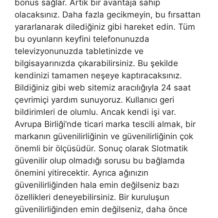
bonus sağlar. Artık bir avantaja sahip
olacaksınız. Daha fazla gecikmeyin, bu fırsattan
yararlanarak dilediğiniz gibi hareket edin. Tüm
bu oyunların keyfini telefonunuzda
televizyonunuzda tabletinizde ve
bilgisayarınızda çıkarabilirsiniz. Bu şekilde
kendinizi tamamen neşeye kaptıracaksınız.
Bildiğiniz gibi web sitemiz aracılığıyla 24 saat
çevrimiçi yardım sunuyoruz. Kullanıcı geri
bildirimleri de olumlu. Ancak kendi işi var.
Avrupa Birliği’nde ticari marka tescili almak, bir
markanın güvenilirliğinin ve güvenilirliğinin çok
önemli bir ölçüsüdür. Sonuç olarak Slotmatik
güvenilir olup olmadığı sorusu bu bağlamda
önemini yitirecektir. Ayrıca ağınızın
güvenilirliğinden hala emin değilseniz bazı
özellikleri deneyebilirsiniz. Bir kuruluşun
güvenilirliğinden emin değilseniz, daha önce