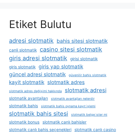
Etiket Bulutu
adresi slotmatik
bahis sitesi slotmatik
casino sitesi slotmatik
canli slotmatik
giris adresi slotmatik
girisi slotmatik
giris yap slotmatik
giris slotmatik
güncel adresi slotmatik
güvenilir bahis slotmatik
kayit slotmatik
slotmatik adres
slotmatik adresi
slotmatik adres değişimi hakkında
slotmatik avantajları
slotmatik avantajları nelerdir
slotmatik bahis
slotmatik bahis oynama kayıt i̇şlemi
slotmatik bahis sitesi
slotmatik belge i̇ster mi
slotmatik bonus
slotmatik canlı bahisler
slotmatik canlı bahis seçenekleri
slotmatik canlı casino