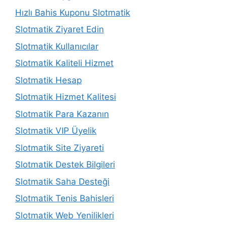
Hızlı Bahis Kuponu Slotmatik
Slotmatik Ziyaret Edin
Slotmatik Kullanıcılar
Slotmatik Kaliteli Hizmet
Slotmatik Hesap
Slotmatik Hizmet Kalitesi
Slotmatik Para Kazanın
Slotmatik VIP Üyelik
Slotmatik Site Ziyareti
Slotmatik Destek Bilgileri
Slotmatik Saha Desteği
Slotmatik Tenis Bahisleri
Slotmatik Web Yenilikleri