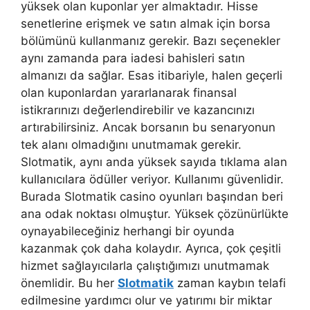
yüksek olan kuponlar yer almaktadır. Hisse
senetlerine erişmek ve satın almak için borsa
bölümünü kullanmanız gerekir. Bazı seçenekler
aynı zamanda para iadesi bahisleri satın
almanızı da sağlar. Esas itibariyle, halen geçerli
olan kuponlardan yararlanarak finansal
istikrarınızı değerlendirebilir ve kazancınızı
artırabilirsiniz. Ancak borsanın bu senaryonun
tek alanı olmadığını unutmamak gerekir.
Slotmatik, aynı anda yüksek sayıda tıklama alan
kullanıcılara ödüller veriyor. Kullanımı güvenlidir.
Burada Slotmatik casino oyunları başından beri
ana odak noktası olmuştur. Yüksek çözünürlükte
oynayabileceğiniz herhangi bir oyunda
kazanmak çok daha kolaydır. Ayrıca, çok çeşitli
hizmet sağlayıcılarla çalıştığımızı unutmamak
önemlidir. Bu her
Slotmatik
zaman kaybın telafi
edilmesine yardımcı olur ve yatırımı bir miktar