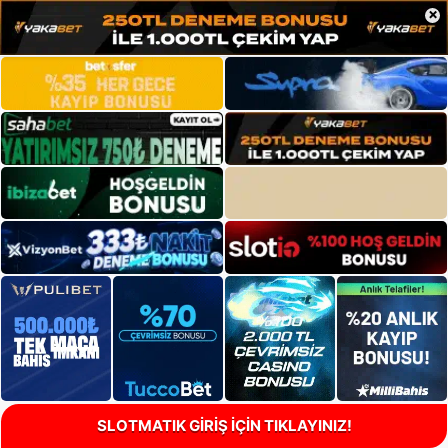
×
SLOTMATIK GİRİŞ İÇİN TIKLAYINIZ!