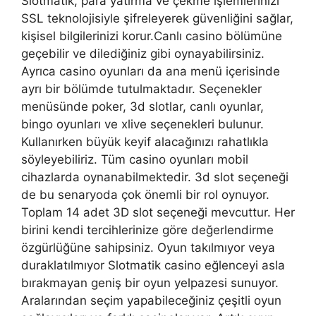
Slotmatik, para yatırma ve çekme işlemlerinizi
SSL teknolojisiyle şifreleyerek güvenliğini sağlar,
kişisel bilgilerinizi korur.Canlı casino bölümüne
geçebilir ve dilediğiniz gibi oynayabilirsiniz.
Ayrıca casino oyunları da ana menü içerisinde
ayrı bir bölümde tutulmaktadır. Seçenekler
menüsünde poker, 3d slotlar, canlı oyunlar,
bingo oyunları ve xlive seçenekleri bulunur.
Kullanırken büyük keyif alacağınızı rahatlıkla
söyleyebiliriz. Tüm casino oyunları mobil
cihazlarda oynanabilmektedir. 3d slot seçeneği
de bu senaryoda çok önemli bir rol oynuyor.
Toplam 14 adet 3D slot seçeneği mevcuttur. Her
birini kendi tercihlerinize göre değerlendirme
özgürlüğüne sahipsiniz. Oyun takılmıyor veya
duraklatılmıyor Slotmatik casino eğlenceyi asla
bırakmayan geniş bir oyun yelpazesi sunuyor.
Aralarından seçim yapabileceğiniz çeşitli oyun