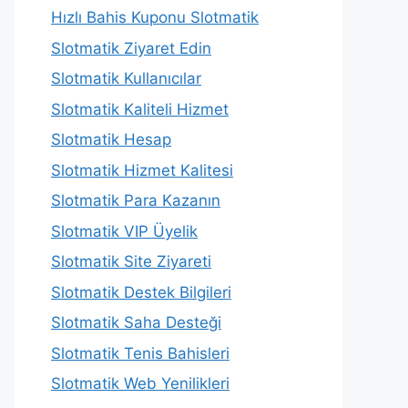
Hızlı Bahis Kuponu Slotmatik
Slotmatik Ziyaret Edin
Slotmatik Kullanıcılar
Slotmatik Kaliteli Hizmet
Slotmatik Hesap
Slotmatik Hizmet Kalitesi
Slotmatik Para Kazanın
Slotmatik VIP Üyelik
Slotmatik Site Ziyareti
Slotmatik Destek Bilgileri
Slotmatik Saha Desteği
Slotmatik Tenis Bahisleri
Slotmatik Web Yenilikleri