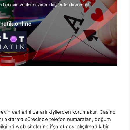
 evin verilerini zararlı kişilerden korumaktır. Casino
mını aktarma sürecinde telefon numaraları, doğum
bilgileri web sitelerine ifşa etmesi alışılmadık bir