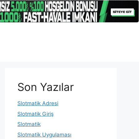
Son Yazılar
Slotmatik Adresi
Slotmatik Giriş
Slotmatik
Slotmatik Uygulaması