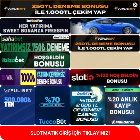
×
SLOTMATIK GİRİŞ İÇİN TIKLAYINIZ!