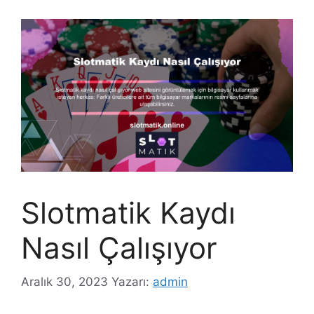
Slotmatik Kaydı
Nasıl Çalışıyor
Aralık 30, 2023
Yazarı:
admin