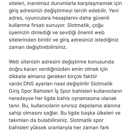
siteleri, inanılmaz durumlarla karşılaşmamak için
giriş adresinizi değiştirmeyi tercih edebilir. Yeni
adres, oyunculara hesaplarını daha güvenli
kullanma fırsatı sunuyor. Slotmatik, çoğu
üyemizin dinlediği ve sevdiği önemli web
sitelerinden biridir ve giriş adresinizi istediğiniz
zaman değiştirebilirsiniz.
Web sitenizin adresini değiştirme konusunda
doğru kararı verdiğinizden emin olmak için
dikkate almanız gereken birçok faktör
vardır.DNS ayarları nasıl değiştirilir Slotmatik
Giriş Spor Bahisleri İş Spor bahisleri kullanıcıların
neredeyse her ligde bahis oynamasına olanak
tanır. Bu, kullanıcıların sınırsız depolama alanına
sahip olmasını sağlar. Bu ligde başka ülkeleri ve
takımları da bulabilirsiniz. Slotmatik spor
bahisleri yüksek oranlarıyla her zaman fark