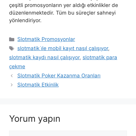
çeşitli promosyonların yer aldığı etkinlikler de
düzenlenmektedir. Tüm bu süreçler sahneyi
yönlendiriyor.
Kategoriler
Slotmatik Promosyonlar
Etiketler
slotmatik i̇le mobil kayıt nasıl çalışıyor
,
slotmatik kaydı nasıl çalışıyor
,
slotmatik para
çekme
Slotmatik Poker Kazanma Oranları
Slotmatik Etkinlik
Yorum yapın
Yorum