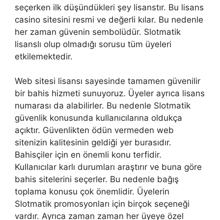
seçerken ilk düşündükleri şey lisanstır. Bu lisans
casino sitesini resmi ve değerli kılar. Bu nedenle
her zaman güvenin sembolüdür. Slotmatik
lisanslı olup olmadığı sorusu tüm üyeleri
etkilemektedir.
Web sitesi lisansı sayesinde tamamen güvenilir
bir bahis hizmeti sunuyoruz. Üyeler ayrıca lisans
numarası da alabilirler. Bu nedenle Slotmatik
güvenlik konusunda kullanıcılarına oldukça
açıktır. Güvenlikten ödün vermeden web
sitenizin kalitesinin geldiği yer burasıdır.
Bahisçiler için en önemli konu terfidir.
Kullanıcılar karlı durumları araştırır ve buna göre
bahis sitelerini seçerler. Bu nedenle bağış
toplama konusu çok önemlidir. Üyelerin
Slotmatik promosyonları için birçok seçeneği
vardır. Ayrıca zaman zaman her üyeye özel