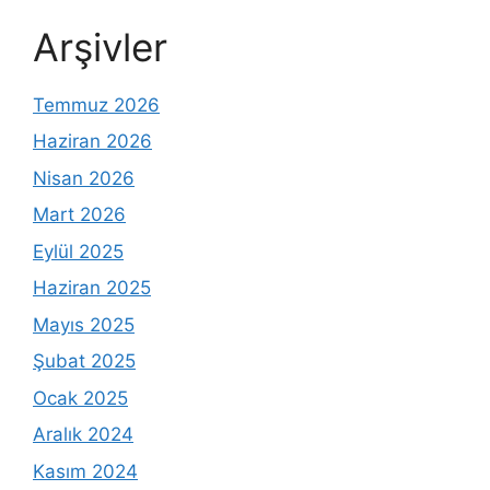
Arşivler
Temmuz 2026
Haziran 2026
Nisan 2026
Mart 2026
Eylül 2025
Haziran 2025
Mayıs 2025
Şubat 2025
Ocak 2025
Aralık 2024
Kasım 2024