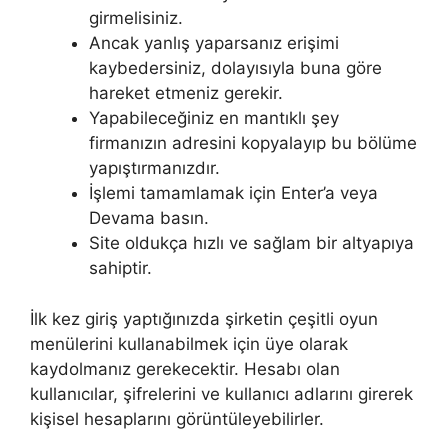
girmelisiniz.
Ancak yanlış yaparsanız erişimi
kaybedersiniz, dolayısıyla buna göre
hareket etmeniz gerekir.
Yapabileceğiniz en mantıklı şey
firmanızın adresini kopyalayıp bu bölüme
yapıştırmanızdır.
İşlemi tamamlamak için Enter’a veya
Devama basın.
Site oldukça hızlı ve sağlam bir altyapıya
sahiptir.
İlk kez giriş yaptığınızda şirketin çeşitli oyun
menülerini kullanabilmek için üye olarak
kaydolmanız gerekecektir. Hesabı olan
kullanıcılar, şifrelerini ve kullanıcı adlarını girerek
kişisel hesaplarını görüntüleyebilirler.