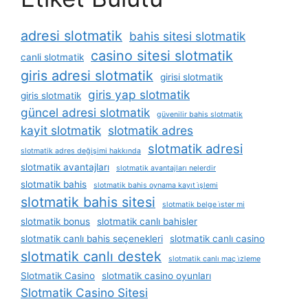
adresi slotmatik
bahis sitesi slotmatik
casino sitesi slotmatik
canli slotmatik
giris adresi slotmatik
girisi slotmatik
giris yap slotmatik
giris slotmatik
güncel adresi slotmatik
güvenilir bahis slotmatik
kayit slotmatik
slotmatik adres
slotmatik adresi
slotmatik adres değişimi hakkında
slotmatik avantajları
slotmatik avantajları nelerdir
slotmatik bahis
slotmatik bahis oynama kayıt i̇şlemi
slotmatik bahis sitesi
slotmatik belge i̇ster mi
slotmatik bonus
slotmatik canlı bahisler
slotmatik canlı bahis seçenekleri
slotmatik canlı casino
slotmatik canlı destek
slotmatik canlı maç i̇zleme
Slotmatik Casino
slotmatik casino oyunları
Slotmatik Casino Sitesi