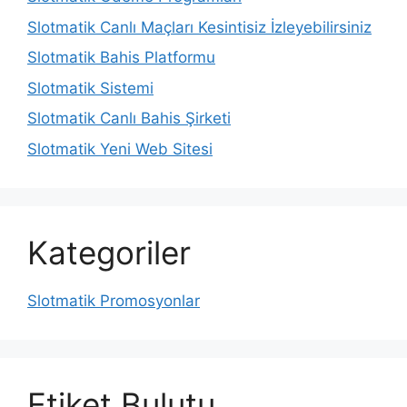
Slotmatik Canlı Maçları Kesintisiz İzleyebilirsiniz
Slotmatik Bahis Platformu
Slotmatik Sistemi
Slotmatik Canlı Bahis Şirketi
Slotmatik Yeni Web Sitesi
Kategoriler
Slotmatik Promosyonlar
Etiket Bulutu