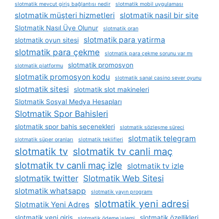
slotmatik mevcut giriş bağlantısı nedir
slotmatik mobil uygulaması
slotmatik müşteri hizmetleri
slotmatik nasil bir site
Slotmatik Nasıl Üye Olunur
slotmatik oran
slotmatik para yatirma
slotmatik oyun sitesi
slotmatik para çekme
slotmatik para çekme sorunu var mı
slotmatik promosyon
slotmatik platformu
slotmatik promosyon kodu
slotmatik sanal casino sever oyunu
slotmatik sitesi
slotmatik slot makineleri
Slotmatik Sosyal Medya Hesapları
Slotmatik Spor Bahisleri
slotmatik spor bahis seçenekleri
slotmatik sözleşme süreci
slotmatik telegram
slotmatik süper oranları
slotmatik teklifleri
slotmatik tv
slotmatik tv canli maç
slotmatik tv canli maç izle
slotmatik tv izle
slotmatik twitter
Slotmatik Web Sitesi
slotmatik whatsapp
slotmatik yayın programı
slotmatik yeni adresi
Slotmatik Yeni Adres
slotmatik yeni giris
slotmatik özellikleri
slotmatik ödeme i̇şlemi