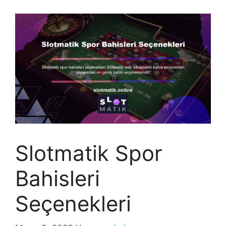
Slotmatik Spor
Bahisleri
Seçenekleri