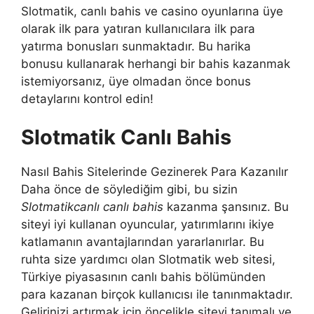
Slotmatik, canlı bahis ve casino oyunlarına üye
olarak ilk para yatıran kullanıcılara ilk para
yatırma bonusları sunmaktadır. Bu harika
bonusu kullanarak herhangi bir bahis kazanmak
istemiyorsanız, üye olmadan önce bonus
detaylarını kontrol edin!
Slotmatik Canlı Bahis
Nasıl Bahis Sitelerinde Gezinerek Para Kazanılır
Daha önce de söylediğim gibi, bu sizin
Slotmatikcanlı canlı bahis
kazanma şansınız. Bu
siteyi iyi kullanan oyuncular, yatırımlarını ikiye
katlamanın avantajlarından yararlanırlar. Bu
ruhta size yardımcı olan Slotmatik web sitesi,
Türkiye piyasasının canlı bahis bölümünden
para kazanan birçok kullanıcısı ile tanınmaktadır.
Gelirinizi artırmak için öncelikle siteyi tanımalı ve