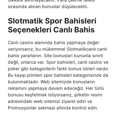
sırasında alınan bonuslar düşülecektir.
Slotmatik Spor Bahisleri
Seçenekleri Canlı Bahis
Canlı casino alanında bahis yapmaya değer
veriyorsanız, bu mükemmel
Slotmatikcanlı canlı
bahis
yararlanın. Site bonusları bununla sınırlı
değil, onlarca var. Spor bahisleri, canlı casino ve
poker gibi kategorilerin farklı bonus türleri vardır.
Bu kayıp primleri spor bahisleri kategorisinde de
bulunmaktadır. Web sitemizde bonusların
reklamını yapmaya devam edeceğiz. Her türlü
bonusu keşfetmek istiyorsanız, şirketin resmi
adresindeki web sitemizi ziyaret edin ve
Promosyonlar sekmesi altında kontrol edin.