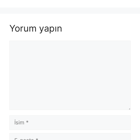
Yorum yapın
Yorum
İsim
E-