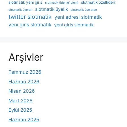
slotmatik yeni giris
slotmatik özellikleri
slotmatik ödeme i̇şlemi
slotmatik üyelik
slotmatik üyeleri
slotmatik üye oran
twitter slotmatik
yeni adresi slotmatik
yeni giris slotmatik
yeni giris slotmatik
Arşivler
Temmuz 2026
Haziran 2026
Nisan 2026
Mart 2026
Eylül 2025
Haziran 2025