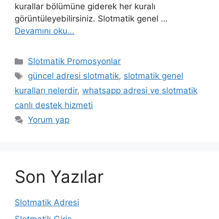
kurallar bölümüne giderek her kuralı
görüntüleyebilirsiniz. Slotmatik genel …
Devamını oku…
Kategoriler
Slotmatik Promosyonlar
Etiketler
güncel adresi slotmatik
,
slotmatik genel
kuralları nelerdir
,
whatsapp adresi ve slotmatik
canlı destek hizmeti
Yorum yap
Son Yazılar
Slotmatik Adresi
Slotmatik Giriş