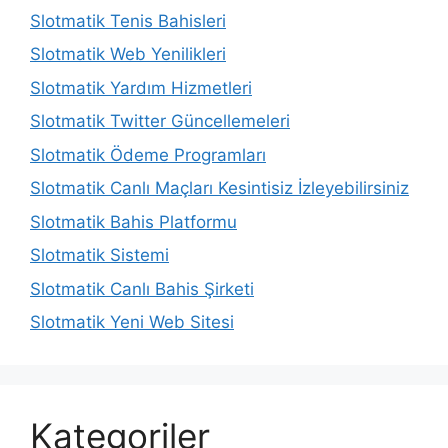
Slotmatik Tenis Bahisleri
Slotmatik Web Yenilikleri
Slotmatik Yardım Hizmetleri
Slotmatik Twitter Güncellemeleri
Slotmatik Ödeme Programları
Slotmatik Canlı Maçları Kesintisiz İzleyebilirsiniz
Slotmatik Bahis Platformu
Slotmatik Sistemi
Slotmatik Canlı Bahis Şirketi
Slotmatik Yeni Web Sitesi
Kategoriler