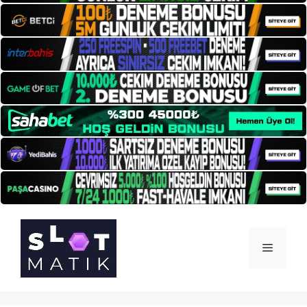
İçeriğe
atla
Menü