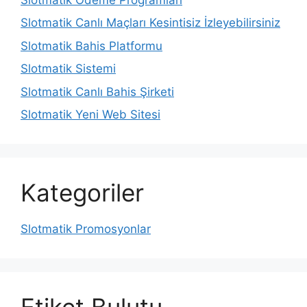
Slotmatik Canlı Maçları Kesintisiz İzleyebilirsiniz
Slotmatik Bahis Platformu
Slotmatik Sistemi
Slotmatik Canlı Bahis Şirketi
Slotmatik Yeni Web Sitesi
Kategoriler
Slotmatik Promosyonlar