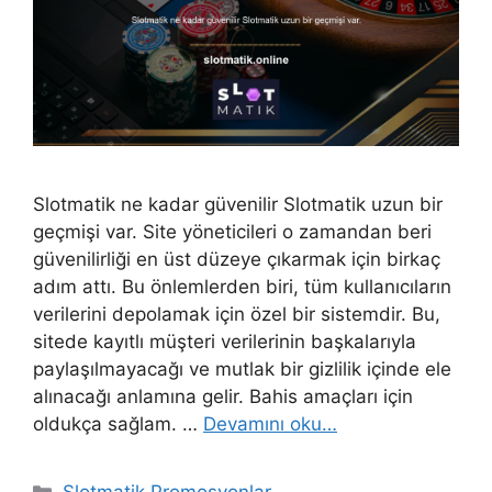
Slotmatik ne kadar güvenilir Slotmatik uzun bir
geçmişi var. Site yöneticileri o zamandan beri
güvenilirliği en üst düzeye çıkarmak için birkaç
adım attı. Bu önlemlerden biri, tüm kullanıcıların
verilerini depolamak için özel bir sistemdir. Bu,
sitede kayıtlı müşteri verilerinin başkalarıyla
paylaşılmayacağı ve mutlak bir gizlilik içinde ele
alınacağı anlamına gelir. Bahis amaçları için
oldukça sağlam. …
Devamını oku…
Kategoriler