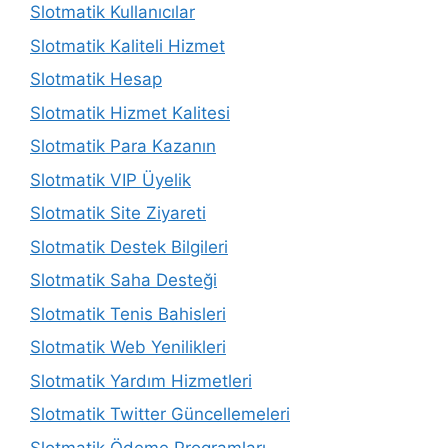
Slotmatik Kullanıcılar
Slotmatik Kaliteli Hizmet
Slotmatik Hesap
Slotmatik Hizmet Kalitesi
Slotmatik Para Kazanın
Slotmatik VIP Üyelik
Slotmatik Site Ziyareti
Slotmatik Destek Bilgileri
Slotmatik Saha Desteği
Slotmatik Tenis Bahisleri
Slotmatik Web Yenilikleri
Slotmatik Yardım Hizmetleri
Slotmatik Twitter Güncellemeleri
Slotmatik Ödeme Programları