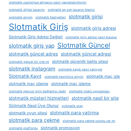
slotmatik casino’nun altyapısı nasıl yapılandırılmıştır
slotmatik dijital tasarımı
slotmatik en son tasarım önerisi
slotmatik girisi
slotmatik erişim
slotmatik faaliyetleri
Slotmatik Giriş
slotmatik giriş adresi
Slotmatik Giriş Adresi Değişti
slotmatik giriş adresi nasıl bulunur
Slotmatik Güncel
slotmatik giriş yap
slotmatik güncel adres
slotmatik güncel adresi
slotmatik güvenilir bahis sitesi
slotmatik güncel bir site mi
slotmatik instagram
slotmatik kaydı nasıl çalışıyor
Slotmatik Kayıt
slotmatik maç izle
slotmatik kesintisiz erişim
slotmatik maç izleme
slotmatik maç izleme
slotmatik mevcut giriş bağlantısı nedir
slotmatik mobil uygulaması
slotmatik müşteri hizmetleri
slotmatik nasil bir site
Slotmatik Nasıl Üye Olunur
slotmatik oran
slotmatik para yatirma
slotmatik oyun sitesi
slotmatik para çekme
slotmatik para çekme sorunu var mı
slotmatik promosyon
slotmatik platformu