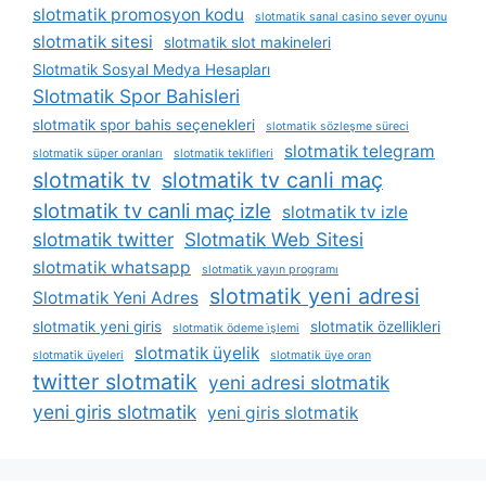
slotmatik promosyon kodu
slotmatik sanal casino sever oyunu
slotmatik sitesi
slotmatik slot makineleri
Slotmatik Sosyal Medya Hesapları
Slotmatik Spor Bahisleri
slotmatik spor bahis seçenekleri
slotmatik sözleşme süreci
slotmatik telegram
slotmatik süper oranları
slotmatik teklifleri
slotmatik tv
slotmatik tv canli maç
slotmatik tv canli maç izle
slotmatik tv izle
slotmatik twitter
Slotmatik Web Sitesi
slotmatik whatsapp
slotmatik yayın programı
slotmatik yeni adresi
Slotmatik Yeni Adres
slotmatik yeni giris
slotmatik özellikleri
slotmatik ödeme i̇şlemi
slotmatik üyelik
slotmatik üyeleri
slotmatik üye oran
twitter slotmatik
yeni adresi slotmatik
yeni giris slotmatik
yeni giris slotmatik