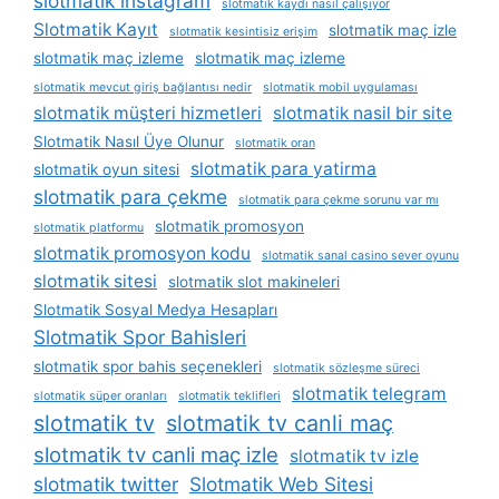
slotmatik instagram
slotmatik kaydı nasıl çalışıyor
Slotmatik Kayıt
slotmatik maç izle
slotmatik kesintisiz erişim
slotmatik maç izleme
slotmatik maç izleme
slotmatik mevcut giriş bağlantısı nedir
slotmatik mobil uygulaması
slotmatik müşteri hizmetleri
slotmatik nasil bir site
Slotmatik Nasıl Üye Olunur
slotmatik oran
slotmatik para yatirma
slotmatik oyun sitesi
slotmatik para çekme
slotmatik para çekme sorunu var mı
slotmatik promosyon
slotmatik platformu
slotmatik promosyon kodu
slotmatik sanal casino sever oyunu
slotmatik sitesi
slotmatik slot makineleri
Slotmatik Sosyal Medya Hesapları
Slotmatik Spor Bahisleri
slotmatik spor bahis seçenekleri
slotmatik sözleşme süreci
slotmatik telegram
slotmatik süper oranları
slotmatik teklifleri
slotmatik tv
slotmatik tv canli maç
slotmatik tv canli maç izle
slotmatik tv izle
slotmatik twitter
Slotmatik Web Sitesi