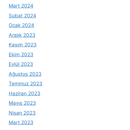
Mart 2024
Şubat 2024
Ocak 2024
Aralık 2023
Kasım 2023
Ekim 2023
Eylül 2023
Ağustos 2023
Temmuz 2023
Haziran 2023
Mayıs 2023
Nisan 2023
Mart 2023