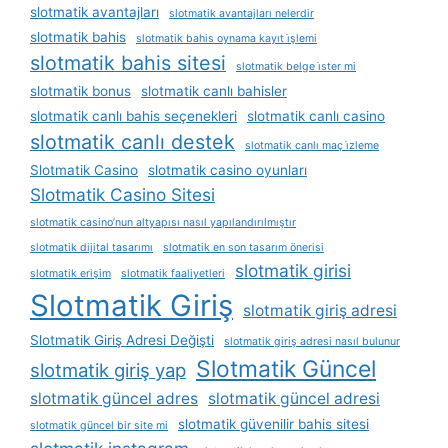
slotmatik avantajları
slotmatik avantajları nelerdir
slotmatik bahis
slotmatik bahis oynama kayıt i̇şlemi
slotmatik bahis sitesi
slotmatik belge i̇ster mi
slotmatik bonus
slotmatik canlı bahisler
slotmatik canlı bahis seçenekleri
slotmatik canlı casino
slotmatik canlı destek
slotmatik canlı maç i̇zleme
Slotmatik Casino
slotmatik casino oyunları
Slotmatik Casino Sitesi
slotmatik casino’nun altyapısı nasıl yapılandırılmıştır
slotmatik dijital tasarımı
slotmatik en son tasarım önerisi
slotmatik girisi
slotmatik erişim
slotmatik faaliyetleri
Slotmatik Giriş
slotmatik giriş adresi
Slotmatik Giriş Adresi Değişti
slotmatik giriş adresi nasıl bulunur
Slotmatik Güncel
slotmatik giriş yap
slotmatik güncel adres
slotmatik güncel adresi
slotmatik güvenilir bahis sitesi
slotmatik güncel bir site mi