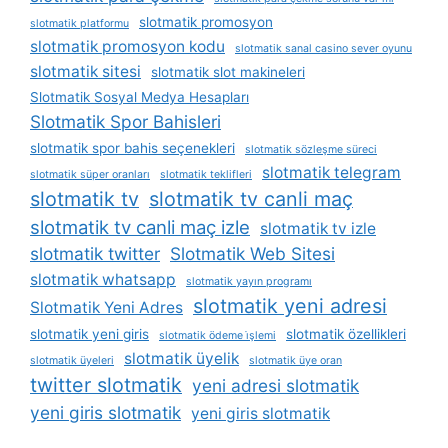
slotmatik promosyon
slotmatik platformu
slotmatik promosyon kodu
slotmatik sanal casino sever oyunu
slotmatik sitesi
slotmatik slot makineleri
Slotmatik Sosyal Medya Hesapları
Slotmatik Spor Bahisleri
slotmatik spor bahis seçenekleri
slotmatik sözleşme süreci
slotmatik telegram
slotmatik süper oranları
slotmatik teklifleri
slotmatik tv
slotmatik tv canli maç
slotmatik tv canli maç izle
slotmatik tv izle
slotmatik twitter
Slotmatik Web Sitesi
slotmatik whatsapp
slotmatik yayın programı
slotmatik yeni adresi
Slotmatik Yeni Adres
slotmatik yeni giris
slotmatik özellikleri
slotmatik ödeme i̇şlemi
slotmatik üyelik
slotmatik üyeleri
slotmatik üye oran
twitter slotmatik
yeni adresi slotmatik
yeni giris slotmatik
yeni giris slotmatik