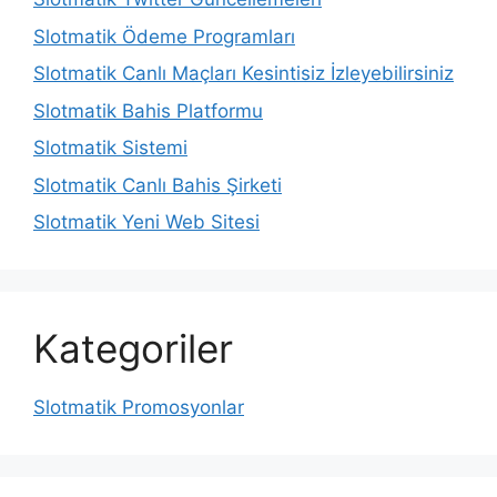
Slotmatik Ödeme Programları
Slotmatik Canlı Maçları Kesintisiz İzleyebilirsiniz
Slotmatik Bahis Platformu
Slotmatik Sistemi
Slotmatik Canlı Bahis Şirketi
Slotmatik Yeni Web Sitesi
Kategoriler
Slotmatik Promosyonlar