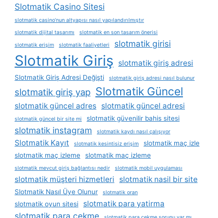
Slotmatik Casino Sitesi
slotmatik casino’nun altyapısı nasıl yapılandırılmıştır
slotmatik dijital tasarımı
slotmatik en son tasarım önerisi
slotmatik girisi
slotmatik erişim
slotmatik faaliyetleri
Slotmatik Giriş
slotmatik giriş adresi
Slotmatik Giriş Adresi Değişti
slotmatik giriş adresi nasıl bulunur
Slotmatik Güncel
slotmatik giriş yap
slotmatik güncel adres
slotmatik güncel adresi
slotmatik güvenilir bahis sitesi
slotmatik güncel bir site mi
slotmatik instagram
slotmatik kaydı nasıl çalışıyor
Slotmatik Kayıt
slotmatik maç izle
slotmatik kesintisiz erişim
slotmatik maç izleme
slotmatik maç izleme
slotmatik mevcut giriş bağlantısı nedir
slotmatik mobil uygulaması
slotmatik müşteri hizmetleri
slotmatik nasil bir site
Slotmatik Nasıl Üye Olunur
slotmatik oran
slotmatik para yatirma
slotmatik oyun sitesi
slotmatik para çekme
slotmatik para çekme sorunu var mı