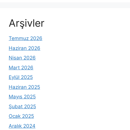
Arşivler
Temmuz 2026
Haziran 2026
Nisan 2026
Mart 2026
Eylül 2025
Haziran 2025
Mayıs 2025
Şubat 2025
Ocak 2025
Aralık 2024