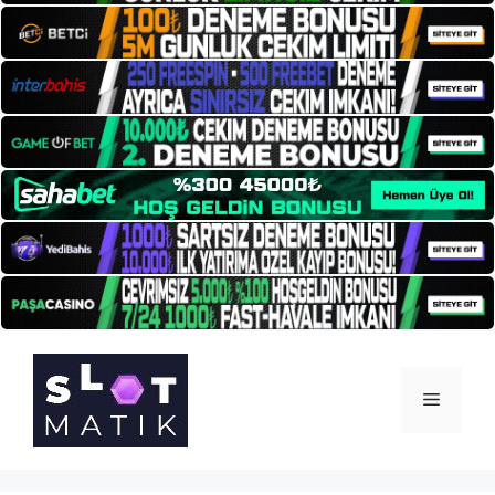
İçeriğe
atla
Menü