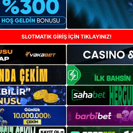
SLOTMATIK GİRİŞ İÇİN TIKLAYINIZ!