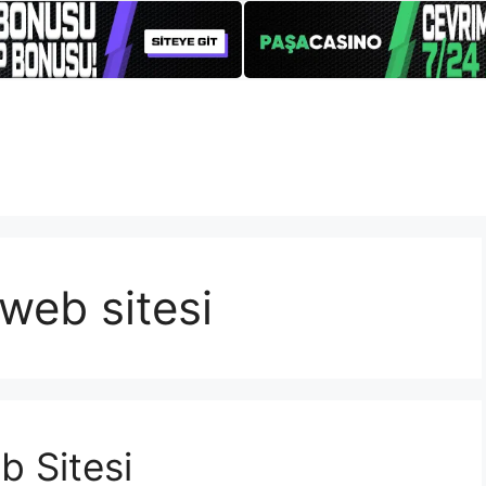
web sitesi
b Sitesi