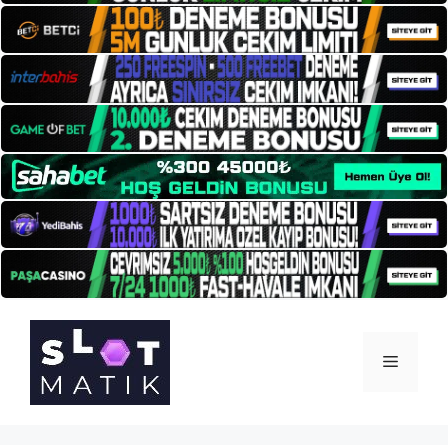
İçeriğe
atla
Menü