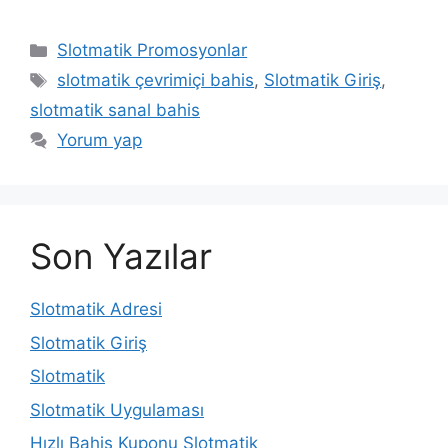
Kategoriler
Slotmatik Promosyonlar
Etiketler
slotmatik çevrimiçi bahis
,
Slotmatik Giriş
,
slotmatik sanal bahis
Yorum yap
Son Yazılar
Slotmatik Adresi
Slotmatik Giriş
Slotmatik
Slotmatik Uygulaması
Hızlı Bahis Kuponu Slotmatik