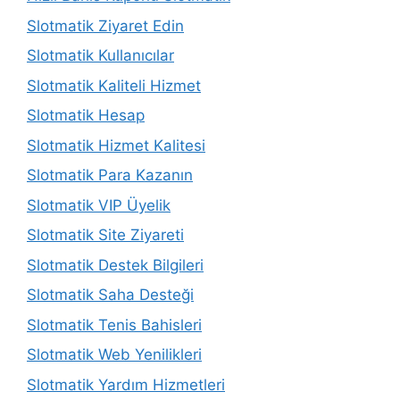
Slotmatik Ziyaret Edin
Slotmatik Kullanıcılar
Slotmatik Kaliteli Hizmet
Slotmatik Hesap
Slotmatik Hizmet Kalitesi
Slotmatik Para Kazanın
Slotmatik VIP Üyelik
Slotmatik Site Ziyareti
Slotmatik Destek Bilgileri
Slotmatik Saha Desteği
Slotmatik Tenis Bahisleri
Slotmatik Web Yenilikleri
Slotmatik Yardım Hizmetleri