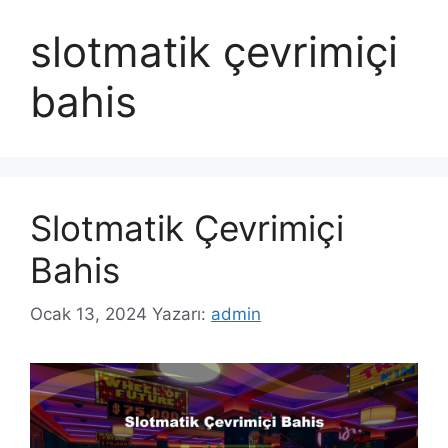
slotmatik çevrimiçi
bahis
Slotmatik Çevrimiçi
Bahis
Ocak 13, 2024
Yazarı:
admin