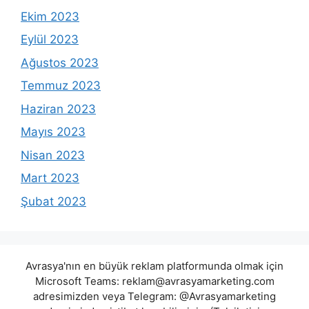
Ekim 2023
Eylül 2023
Ağustos 2023
Temmuz 2023
Haziran 2023
Mayıs 2023
Nisan 2023
Mart 2023
Şubat 2023
Avrasya'nın en büyük reklam platformunda olmak için
Microsoft Teams:
reklam@avrasyamarketing.com
adresimizden veya Telegram: @Avrasyamarketing