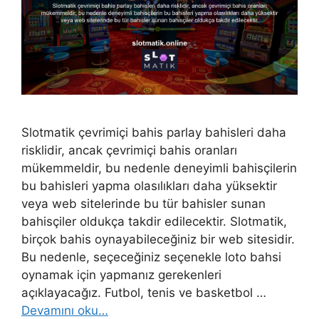
Slotmatik çevrimiçi bahis parlay bahisleri daha
risklidir, ancak çevrimiçi bahis oranları
mükemmeldir, bu nedenle deneyimli bahisçilerin
bu bahisleri yapma olasılıkları daha yüksektir
veya web sitelerinde bu tür bahisler sunan
bahisçiler oldukça takdir edilecektir. Slotmatik,
birçok bahis oynayabileceğiniz bir web sitesidir.
Bu nedenle, seçeceğiniz seçenekle loto bahsi
oynamak için yapmanız gerekenleri
açıklayacağız. Futbol, ​​tenis ve basketbol …
Devamını oku…