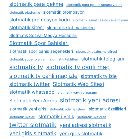
slotmatik para çekme
slotmatik para çekme sorunu var mı
slotmatik promosyon
slotmatik platformu
slotmatik promosyon kodu
slotmatik sanal casino sever oyunu
slotmatik sitesi
slotmatik slot makineleri
Slotmatik Sosyal Medya Hesapları
Slotmatik Spor Bahisleri
slotmatik spor bahis seçenekleri
slotmatik sözleşme süreci
slotmatik telegram
slotmatik süper oranları
slotmatik teklifleri
slotmatik tv
slotmatik tv canli maç
slotmatik tv canli maç izle
slotmatik tv izle
slotmatik twitter
Slotmatik Web Sitesi
slotmatik whatsapp
slotmatik yayın programı
slotmatik yeni adresi
Slotmatik Yeni Adres
slotmatik yeni giris
slotmatik özellikleri
slotmatik ödeme i̇şlemi
slotmatik üyelik
slotmatik üyeleri
slotmatik üye oran
twitter slotmatik
yeni adresi slotmatik
yeni giris slotmatik
yeni giris slotmatik