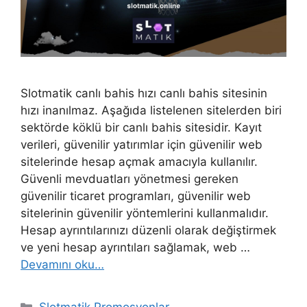
Slotmatik canlı bahis hızı canlı bahis sitesinin
hızı inanılmaz. Aşağıda listelenen sitelerden biri
sektörde köklü bir canlı bahis sitesidir. Kayıt
verileri, güvenilir yatırımlar için güvenilir web
sitelerinde hesap açmak amacıyla kullanılır.
Güvenli mevduatları yönetmesi gereken
güvenilir ticaret programları, güvenilir web
sitelerinin güvenilir yöntemlerini kullanmalıdır.
Hesap ayrıntılarınızı düzenli olarak değiştirmek
ve yeni hesap ayrıntıları sağlamak, web …
Devamını oku…
Kategoriler