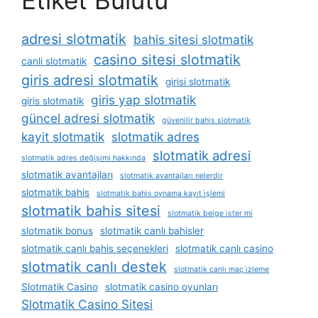
Etiket Bulutu
adresi slotmatik
bahis sitesi slotmatik
casino sitesi slotmatik
canli slotmatik
giris adresi slotmatik
girisi slotmatik
giris yap slotmatik
giris slotmatik
güncel adresi slotmatik
güvenilir bahis slotmatik
kayit slotmatik
slotmatik adres
slotmatik adresi
slotmatik adres değişimi hakkında
slotmatik avantajları
slotmatik avantajları nelerdir
slotmatik bahis
slotmatik bahis oynama kayıt i̇şlemi
slotmatik bahis sitesi
slotmatik belge i̇ster mi
slotmatik bonus
slotmatik canlı bahisler
slotmatik canlı bahis seçenekleri
slotmatik canlı casino
slotmatik canlı destek
slotmatik canlı maç i̇zleme
Slotmatik Casino
slotmatik casino oyunları
Slotmatik Casino Sitesi