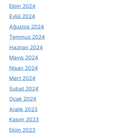
Ekim 2024
Eylül 2024
Ağustos 2024
Temmuz 2024
Haziran 2024
Mayıs 2024
Nisan 2024
Mart 2024
Şubat 2024
Ocak 2024
Aralık 2023
Kasım 2023
Ekim 2023