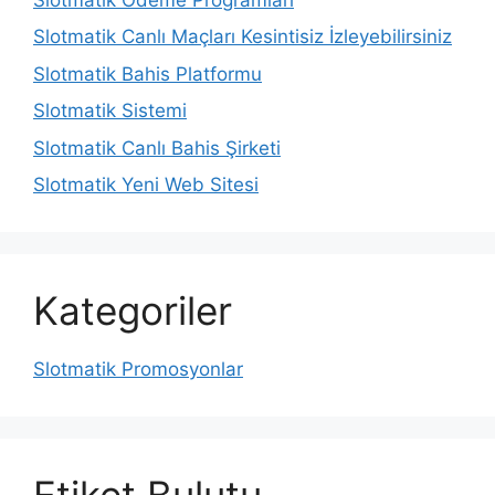
Slotmatik Canlı Maçları Kesintisiz İzleyebilirsiniz
Slotmatik Bahis Platformu
Slotmatik Sistemi
Slotmatik Canlı Bahis Şirketi
Slotmatik Yeni Web Sitesi
Kategoriler
Slotmatik Promosyonlar