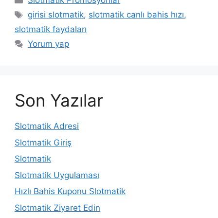
Slotmatik Promosyonlar
Etiketler
girisi slotmatik
,
slotmatik canlı bahis hızı
,
slotmatik faydaları
Yorum yap
Son Yazılar
Slotmatik Adresi
Slotmatik Giriş
Slotmatik
Slotmatik Uygulaması
Hızlı Bahis Kuponu Slotmatik
Slotmatik Ziyaret Edin