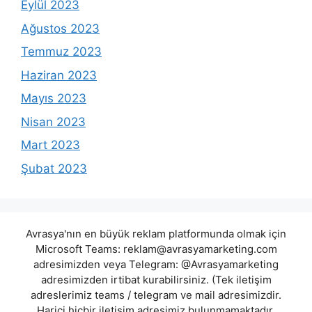
Eylül 2023
Ağustos 2023
Temmuz 2023
Haziran 2023
Mayıs 2023
Nisan 2023
Mart 2023
Şubat 2023
Avrasya'nın en büyük reklam platformunda olmak için
Microsoft Teams:
reklam@avrasyamarketing.com
adresimizden veya Telegram: @Avrasyamarketing
adresimizden irtibat kurabilirsiniz. (Tek iletişim
adreslerimiz teams / telegram ve mail adresimizdir.
Harici hiçbir iletişim adresimiz bulunmamaktadır.