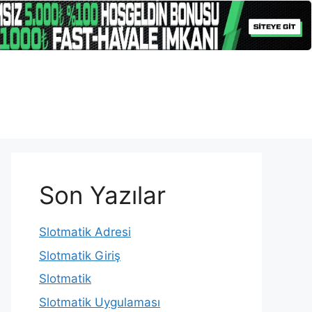
Son Yazılar
Slotmatik Adresi
Slotmatik Giriş
Slotmatik
Slotmatik Uygulaması