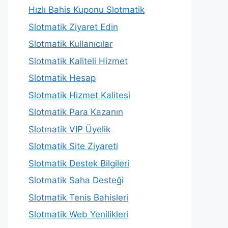
Hızlı Bahis Kuponu Slotmatik
Slotmatik Ziyaret Edin
Slotmatik Kullanıcılar
Slotmatik Kaliteli Hizmet
Slotmatik Hesap
Slotmatik Hizmet Kalitesi
Slotmatik Para Kazanın
Slotmatik VIP Üyelik
Slotmatik Site Ziyareti
Slotmatik Destek Bilgileri
Slotmatik Saha Desteği
Slotmatik Tenis Bahisleri
Slotmatik Web Yenilikleri