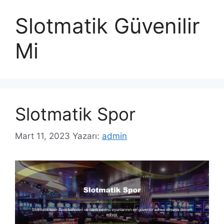
Slotmatik Güvenilir
Mi
Slotmatik Spor
Mart 11, 2023
Yazarı:
admin