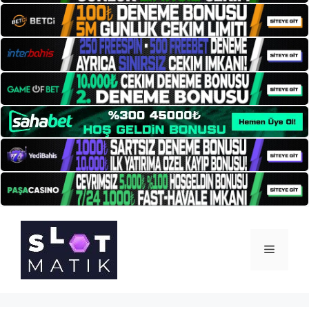
İçeriğe
atla
Menü