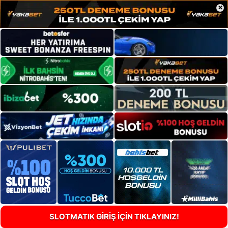
×
SLOTMATIK GİRİŞ İÇİN TIKLAYINIZ!