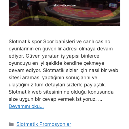
Slotmatik spor Spor bahisleri ve canlı casino
oyunlarının en güvenilir adresi olmaya devam
ediyor. Güven yaratan iş yapısı binlerce
oyuncuyu en iyi şekilde kendine çekmeye
devam ediyor. Slotmatik sizler için nasıl bir web
sitesi araması yaptığının sonuçlarını ve
ulaştığımız tüm detayları sizlerle paylaştık.
Slotmatik web sitesinin ne olduğu konusunda
size uygun bir cevap vermek istiyoruz. …
Devamını oku…
Kategoriler
Slotmatik Promosyonlar