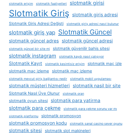
slotmatik girisi
slotmatik erişim
slotmatik faaliyetleri
Slotmatik Giriş
slotmatik giriş adresi
Slotmatik Giriş Adresi Değişti
slotmatik giriş adresi nasıl bulunur
Slotmatik Güncel
slotmatik giriş yap
slotmatik güncel adres
slotmatik güncel adresi
slotmatik güvenilir bahis sitesi
slotmatik güncel bir site mi
slotmatik instagram
slotmatik kaydı nasıl çalışıyor
Slotmatik Kayıt
slotmatik maç izle
slotmatik kesintisiz erişim
slotmatik maç izleme
slotmatik maç izleme
slotmatik mevcut giriş bağlantısı nedir
slotmatik mobil uygulaması
slotmatik müşteri hizmetleri
slotmatik nasil bir site
Slotmatik Nasıl Üye Olunur
slotmatik oran
slotmatik para yatirma
slotmatik oyun sitesi
slotmatik para çekme
slotmatik para çekme sorunu var mı
slotmatik promosyon
slotmatik platformu
slotmatik promosyon kodu
slotmatik sanal casino sever oyunu
slotmatik sitesi
slotmatik slot makineleri