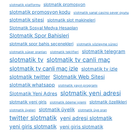
slotmatik promosyon
slotmatik platformu
slotmatik promosyon kodu
slotmatik sanal casino sever oyunu
slotmatik sitesi
slotmatik slot makineleri
Slotmatik Sosyal Medya Hesapları
Slotmatik Spor Bahisleri
slotmatik spor bahis seçenekleri
slotmatik sözleşme süreci
slotmatik telegram
slotmatik süper oranları
slotmatik teklifleri
slotmatik tv
slotmatik tv canli maç
slotmatik tv canli maç izle
slotmatik tv izle
slotmatik twitter
Slotmatik Web Sitesi
slotmatik whatsapp
slotmatik yayın programı
slotmatik yeni adresi
Slotmatik Yeni Adres
slotmatik yeni giris
slotmatik özellikleri
slotmatik ödeme i̇şlemi
slotmatik üyelik
slotmatik üyeleri
slotmatik üye oran
twitter slotmatik
yeni adresi slotmatik
yeni giris slotmatik
yeni giris slotmatik