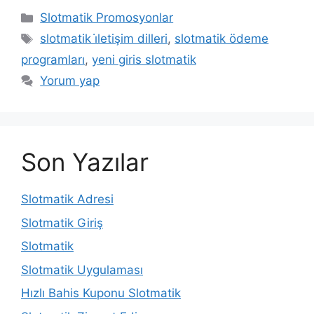
Kategoriler
Slotmatik Promosyonlar
Etiketler
slotmatik i̇letişim dilleri
,
slotmatik ödeme
programları
,
yeni giris slotmatik
Yorum yap
Son Yazılar
Slotmatik Adresi
Slotmatik Giriş
Slotmatik
Slotmatik Uygulaması
Hızlı Bahis Kuponu Slotmatik