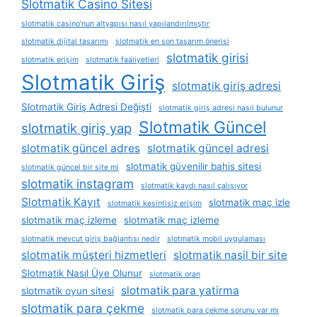
Slotmatik Casino Sitesi
slotmatik casino’nun altyapısı nasıl yapılandırılmıştır
slotmatik dijital tasarımı
slotmatik en son tasarım önerisi
slotmatik girisi
slotmatik erişim
slotmatik faaliyetleri
Slotmatik Giriş
slotmatik giriş adresi
Slotmatik Giriş Adresi Değişti
slotmatik giriş adresi nasıl bulunur
Slotmatik Güncel
slotmatik giriş yap
slotmatik güncel adres
slotmatik güncel adresi
slotmatik güvenilir bahis sitesi
slotmatik güncel bir site mi
slotmatik instagram
slotmatik kaydı nasıl çalışıyor
Slotmatik Kayıt
slotmatik maç izle
slotmatik kesintisiz erişim
slotmatik maç izleme
slotmatik maç izleme
slotmatik mevcut giriş bağlantısı nedir
slotmatik mobil uygulaması
slotmatik müşteri hizmetleri
slotmatik nasil bir site
Slotmatik Nasıl Üye Olunur
slotmatik oran
slotmatik para yatirma
slotmatik oyun sitesi
slotmatik para çekme
slotmatik para çekme sorunu var mı