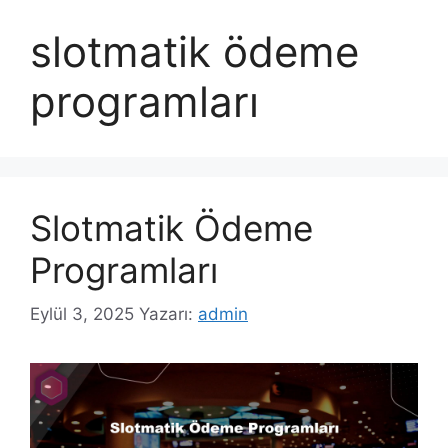
slotmatik ödeme
programları
Slotmatik Ödeme
Programları
Eylül 3, 2025
Yazarı:
admin