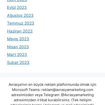
Eylül 2023
Ağustos 2023
Temmuz 2023
Haziran 2023
Mayıs 2023
Nisan 2023
Mart 2023
Şubat 2023
Avrasya'nın en büyük reklam platformunda olmak için
Microsoft Teams:
reklam@avrasyamarketing.com
adresimizden veya Telegram: @Avrasyamarketing
adresimizden irtibat kurabilirsiniz. (Tek iletişim