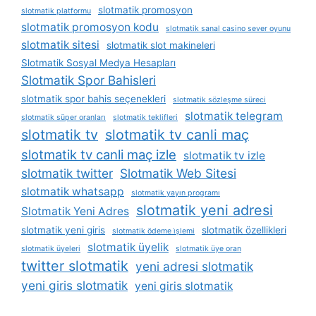
slotmatik promosyon
slotmatik platformu
slotmatik promosyon kodu
slotmatik sanal casino sever oyunu
slotmatik sitesi
slotmatik slot makineleri
Slotmatik Sosyal Medya Hesapları
Slotmatik Spor Bahisleri
slotmatik spor bahis seçenekleri
slotmatik sözleşme süreci
slotmatik telegram
slotmatik süper oranları
slotmatik teklifleri
slotmatik tv
slotmatik tv canli maç
slotmatik tv canli maç izle
slotmatik tv izle
slotmatik twitter
Slotmatik Web Sitesi
slotmatik whatsapp
slotmatik yayın programı
slotmatik yeni adresi
Slotmatik Yeni Adres
slotmatik yeni giris
slotmatik özellikleri
slotmatik ödeme i̇şlemi
slotmatik üyelik
slotmatik üyeleri
slotmatik üye oran
twitter slotmatik
yeni adresi slotmatik
yeni giris slotmatik
yeni giris slotmatik