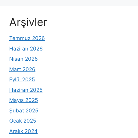
Arşivler
Temmuz 2026
Haziran 2026
Nisan 2026
Mart 2026
Eylül 2025
Haziran 2025
Mayıs 2025
Şubat 2025
Ocak 2025
Aralık 2024