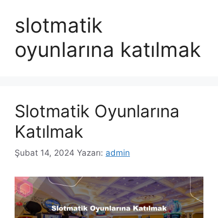
slotmatik
oyunlarına katılmak
Slotmatik Oyunlarına
Katılmak
Şubat 14, 2024
Yazarı:
admin