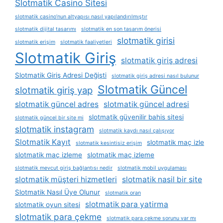
Slotmatik Casino Sitesi
slotmatik casino’nun altyapısı nasıl yapılandırılmıştır
slotmatik dijital tasarımı
slotmatik en son tasarım önerisi
slotmatik girisi
slotmatik erişim
slotmatik faaliyetleri
Slotmatik Giriş
slotmatik giriş adresi
Slotmatik Giriş Adresi Değişti
slotmatik giriş adresi nasıl bulunur
Slotmatik Güncel
slotmatik giriş yap
slotmatik güncel adres
slotmatik güncel adresi
slotmatik güvenilir bahis sitesi
slotmatik güncel bir site mi
slotmatik instagram
slotmatik kaydı nasıl çalışıyor
Slotmatik Kayıt
slotmatik maç izle
slotmatik kesintisiz erişim
slotmatik maç izleme
slotmatik maç izleme
slotmatik mevcut giriş bağlantısı nedir
slotmatik mobil uygulaması
slotmatik müşteri hizmetleri
slotmatik nasil bir site
Slotmatik Nasıl Üye Olunur
slotmatik oran
slotmatik para yatirma
slotmatik oyun sitesi
slotmatik para çekme
slotmatik para çekme sorunu var mı