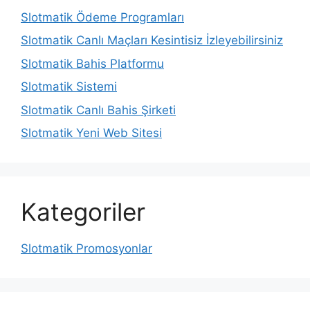
Slotmatik Ödeme Programları
Slotmatik Canlı Maçları Kesintisiz İzleyebilirsiniz
Slotmatik Bahis Platformu
Slotmatik Sistemi
Slotmatik Canlı Bahis Şirketi
Slotmatik Yeni Web Sitesi
Kategoriler
Slotmatik Promosyonlar