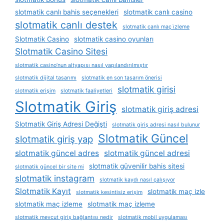
slotmatik canlı bahis seçenekleri
slotmatik canlı casino
slotmatik canlı destek
slotmatik canlı maç i̇zleme
Slotmatik Casino
slotmatik casino oyunları
Slotmatik Casino Sitesi
slotmatik casino’nun altyapısı nasıl yapılandırılmıştır
slotmatik dijital tasarımı
slotmatik en son tasarım önerisi
slotmatik girisi
slotmatik erişim
slotmatik faaliyetleri
Slotmatik Giriş
slotmatik giriş adresi
Slotmatik Giriş Adresi Değişti
slotmatik giriş adresi nasıl bulunur
Slotmatik Güncel
slotmatik giriş yap
slotmatik güncel adres
slotmatik güncel adresi
slotmatik güvenilir bahis sitesi
slotmatik güncel bir site mi
slotmatik instagram
slotmatik kaydı nasıl çalışıyor
Slotmatik Kayıt
slotmatik maç izle
slotmatik kesintisiz erişim
slotmatik maç izleme
slotmatik maç izleme
slotmatik mevcut giriş bağlantısı nedir
slotmatik mobil uygulaması