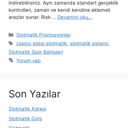
indirebilirsiniz. Aynı zamanda standart gerçeklik
kontrolleri, zaman ve kendi kendine eklemeli
araçlar sunar. Risk …
Devamını oku…
Kategoriler
Slotmatik Promosyonlar
Etiketler
casino sitesi slotmatik
,
slotmatik sistemi
,
Slotmatik Spor Bahisleri
Yorum yap
Son Yazılar
Slotmatik Adresi
Slotmatik Giriş