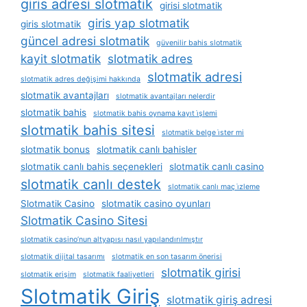
giris adresi slotmatik
girisi slotmatik
giris yap slotmatik
giris slotmatik
güncel adresi slotmatik
güvenilir bahis slotmatik
kayit slotmatik
slotmatik adres
slotmatik adresi
slotmatik adres değişimi hakkında
slotmatik avantajları
slotmatik avantajları nelerdir
slotmatik bahis
slotmatik bahis oynama kayıt i̇şlemi
slotmatik bahis sitesi
slotmatik belge i̇ster mi
slotmatik bonus
slotmatik canlı bahisler
slotmatik canlı bahis seçenekleri
slotmatik canlı casino
slotmatik canlı destek
slotmatik canlı maç i̇zleme
Slotmatik Casino
slotmatik casino oyunları
Slotmatik Casino Sitesi
slotmatik casino’nun altyapısı nasıl yapılandırılmıştır
slotmatik dijital tasarımı
slotmatik en son tasarım önerisi
slotmatik girisi
slotmatik erişim
slotmatik faaliyetleri
Slotmatik Giriş
slotmatik giriş adresi