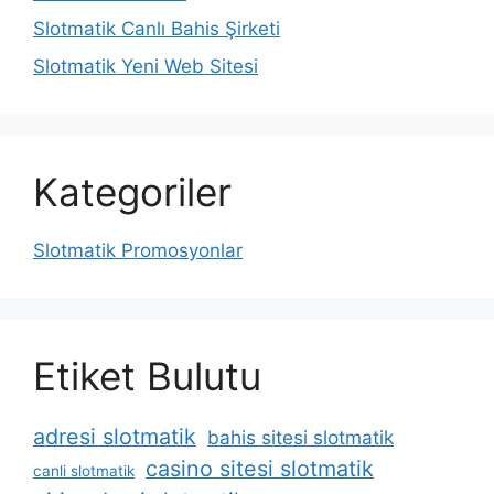
Slotmatik Canlı Bahis Şirketi
Slotmatik Yeni Web Sitesi
Kategoriler
Slotmatik Promosyonlar
Etiket Bulutu
adresi slotmatik
bahis sitesi slotmatik
casino sitesi slotmatik
canli slotmatik