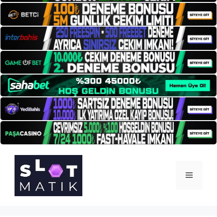
İçeriğe
atla
Menü