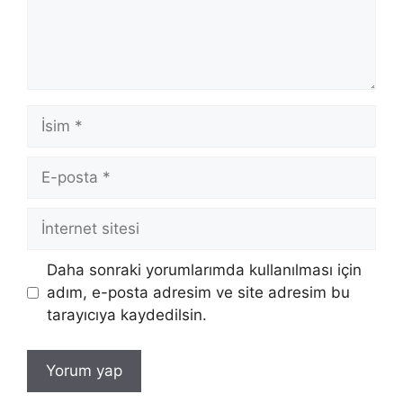
İsim
E-
posta
İnternet
sitesi
Daha sonraki yorumlarımda kullanılması için
adım, e-posta adresim ve site adresim bu
tarayıcıya kaydedilsin.