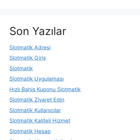
Son Yazılar
Slotmatik Adresi
Slotmatik Giriş
Slotmatik
Slotmatik Uygulaması
Hızlı Bahis Kuponu Slotmatik
Slotmatik Ziyaret Edin
Slotmatik Kullanıcılar
Slotmatik Kaliteli Hizmet
Slotmatik Hesap