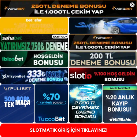
×
SLOTMATIK GİRİŞ İÇİN TIKLAYINIZ!