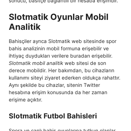
sonucu, basitçe bağlantılı bir hesaba erişimdir.
Slotmatik Oyunlar Mobil
Analitik
Bahisçiler ayrıca Slotmatik web sitesinde spor
bahis analizinin mobil formuna erişebilir ve
ihtiyaç duydukları verilere buradan erişebilir.
Slotmatik mobil analitik
web sitesi de son
derece mobildir. Her bakımdan, bu cihazların
kullanımı siteyi ziyaret ederken oldukça rahattır.
Aynı şekilde bu cihazlar, sitenin Twitter
hesabına erişim konusunda da her zaman
erişime açıktır.
Slotmatik Futbol Bahisleri
Spora ve canlı bahis oyunlarına tutkun olanlar,