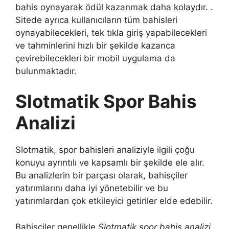
bahis oynayarak ödül kazanmak daha kolaydır. .
Sitede ayrıca kullanıcıların tüm bahisleri
oynayabilecekleri, tek tıkla giriş yapabilecekleri
ve tahminlerini hızlı bir şekilde kazanca
çevirebilecekleri bir mobil uygulama da
bulunmaktadır.
Slotmatik Spor Bahis
Analizi
Slotmatik, spor bahisleri analiziyle ilgili çoğu
konuyu ayrıntılı ve kapsamlı bir şekilde ele alır.
Bu analizlerin bir parçası olarak, bahisçiler
yatırımlarını daha iyi yönetebilir ve bu
yatırımlardan çok etkileyici getiriler elde edebilir.
Bahisçiler genellikle
Slotmatik spor bahis analizi