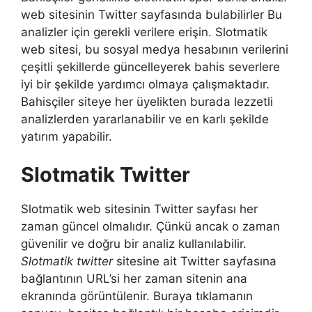
web sitesinin Twitter sayfasında bulabilirler Bu
analizler için gerekli verilere erişin. Slotmatik
web sitesi, bu sosyal medya hesabının verilerini
çeşitli şekillerde güncelleyerek bahis severlere
iyi bir şekilde yardımcı olmaya çalışmaktadır.
Bahisçiler siteye her üyelikten burada lezzetli
analizlerden yararlanabilir ve en karlı şekilde
yatırım yapabilir.
Slotmatik Twitter
Slotmatik web sitesinin Twitter sayfası her
zaman güncel olmalıdır. Çünkü ancak o zaman
güvenilir ve doğru bir analiz kullanılabilir.
Slotmatik twitter
sitesine ait Twitter sayfasına
bağlantının URL’si her zaman sitenin ana
ekranında görüntülenir. Buraya tıklamanın