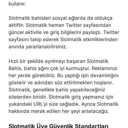
kullanır.
Slotmatik bahisleri sosyal ağlarda da oldukça
aktiftir. Slotmatik hemen Twitter sayfasından
güncel aktivite ve giriş bilgilerini paylaştı. Twitter
sayfasını takip ederek Slotmatik etkinliklerinden
anında yararlanabilirsiniz.
Hızlı bir şekilde ayrılmayı başaran Slotmatik
Bahis, bahis ağını çok iyi kurmuştur. Reklamınızı
her yerde görebiliriz. Bu yaptığı işin devamlılığını
gösterir ve adından söz ettirilmekten hoşlanır.
Slotmatik, genellikle bahis yapabileceğiniz
sitelerden biridir. Slotmatik giriş yapmanız için
yukarıdaki URL’yi size sağladık. Ayrıca Slotmatik
hakkında merak edilen her şeyi anlatacağız.
Slotmatik Üye Güvenlik Standartları