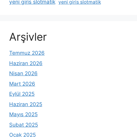
yeni giris slotmatik
yeni giris slotmatik
Arşivler
Temmuz 2026
Haziran 2026
Nisan 2026
Mart 2026
Eylül 2025
Haziran 2025
Mayıs 2025
Şubat 2025
Ocak 2025