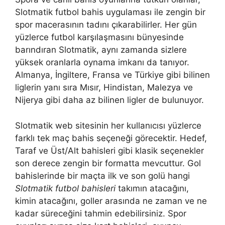
Slotmatik futbol bahis uygulaması ile zengin bir
spor macerasının tadını çıkarabilirler. Her gün
yüzlerce futbol karşılaşmasını bünyesinde
barındıran Slotmatik, aynı zamanda sizlere
yüksek oranlarla oynama imkanı da tanıyor.
Almanya, İngiltere, Fransa ve Türkiye gibi bilinen
liglerin yanı sıra Mısır, Hindistan, Malezya ve
Nijerya gibi daha az bilinen ligler de bulunuyor.
Slotmatik web sitesinin her kullanıcısı yüzlerce
farklı tek maç bahis seçeneği görecektir. Hedef,
Taraf ve Üst/Alt bahisleri gibi klasik seçenekler
son derece zengin bir formatta mevcuttur. Gol
bahislerinde bir maçta ilk ve son golü hangi
Slotmatik futbol bahisleri
takımın atacağını,
kimin atacağını, goller arasında ne zaman ve ne
kadar süreceğini tahmin edebilirsiniz. Spor