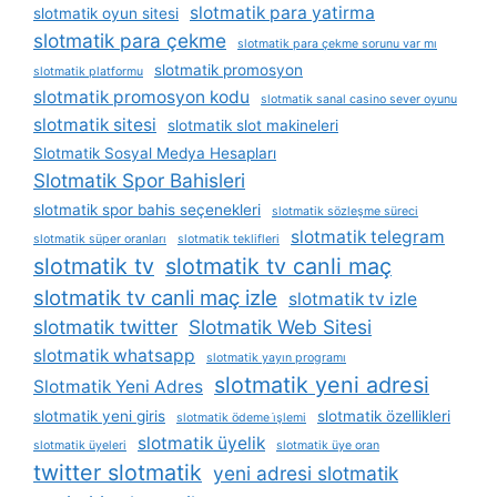
slotmatik para yatirma
slotmatik oyun sitesi
slotmatik para çekme
slotmatik para çekme sorunu var mı
slotmatik promosyon
slotmatik platformu
slotmatik promosyon kodu
slotmatik sanal casino sever oyunu
slotmatik sitesi
slotmatik slot makineleri
Slotmatik Sosyal Medya Hesapları
Slotmatik Spor Bahisleri
slotmatik spor bahis seçenekleri
slotmatik sözleşme süreci
slotmatik telegram
slotmatik süper oranları
slotmatik teklifleri
slotmatik tv
slotmatik tv canli maç
slotmatik tv canli maç izle
slotmatik tv izle
slotmatik twitter
Slotmatik Web Sitesi
slotmatik whatsapp
slotmatik yayın programı
slotmatik yeni adresi
Slotmatik Yeni Adres
slotmatik yeni giris
slotmatik özellikleri
slotmatik ödeme i̇şlemi
slotmatik üyelik
slotmatik üyeleri
slotmatik üye oran
twitter slotmatik
yeni adresi slotmatik